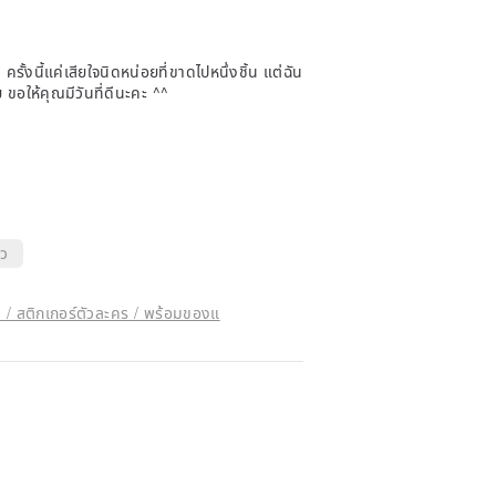
 ครั้งนี้แค่เสียใจนิดหน่อยที่ขาดไปหนึ่งชิ้น แต่ฉัน
ขอให้คุณมีวันที่ดีนะคะ ^^
็ว
 / สติกเกอร์ตัวละคร / พร้อมของแ