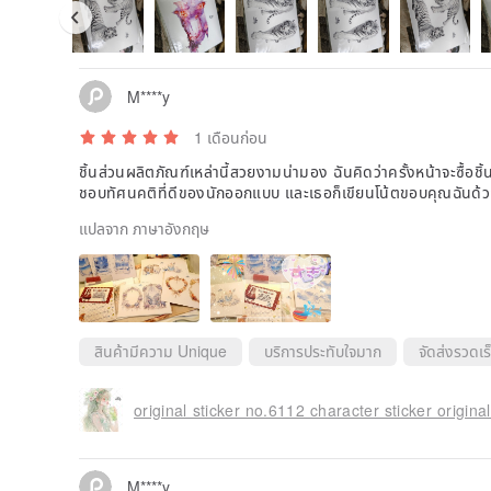
M****y
1 เดือนก่อน
ชิ้นส่วนผลิตภัณฑ์เหล่านี้สวยงามน่ามอง ฉันคิดว่าครั้งหน้าจะซื้อชิ้นอ
ชอบทัศนคติที่ดีของนักออกแบบ และเธอก็เขียนโน้ตขอบคุณฉันด้วย 
แปลจาก ภาษาอังกฤษ
สินค้ามีความ Unique
บริการประทับใจมาก
จัดส่งรวดเร
M****y