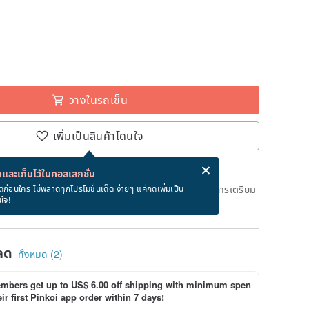
วางในรถเข็น
เพิ่มเป็นสินค้าโดนใจ
่ง eCard ฟรีเมื่อซื้อสินค้า!
eCard คืออะไร?
และเก็บไว้ในคอลเลกชั่น
ึงวันที่จะจัดส่งสินค้า จะใช้เวลาประมาณ 5 วันทางการในการเตรียม
ดก่อนใคร ไม่พลาดทุกโปรโมชั่นเด็ด ง่ายๆ แค่กดเพิ่มเป็น
นใจ!
ด)
ลด
ทั้งหมด (2)
bers get up to US$ 6.00 off shipping with minimum spen
ir first Pinkoi app order within 7 days!