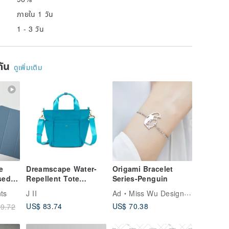
ภายใน 1 วัน
1 - 3 วัน
ยกัน
ดูเพิ่มเติม
e
Dreamscape Water-
Origami Bracelet
sed
Repellent Tote
Series-Penguin
e for
Crossbody Bag -
ts
J II
Ad
Miss Wu Design | เครื่องประดับ 3D สั่งทำพิเศษ
in
7005-16 - Multiple
US$ 83.74
US$ 70.38
9.72
Colors Available