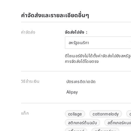
ค่าจัดส่งและรายละเอียดอื่นๆ
ค่าจัดส่ง
จัดส่งไปยัง：
สหรัฐอเมริกา
ดีไซเนอร์ยังไม่ได้ตั้งค่าจัดส่งไปยังส
การจัดส่งได้โดยตรง
วิธีชำระเงิน
บัตรเครดิต/เดบิด
Alipay
แท็ก
collage
cottonmelody
สติกเกอร์ต้นฉบับ
สติ๊กเกอร์คนเ