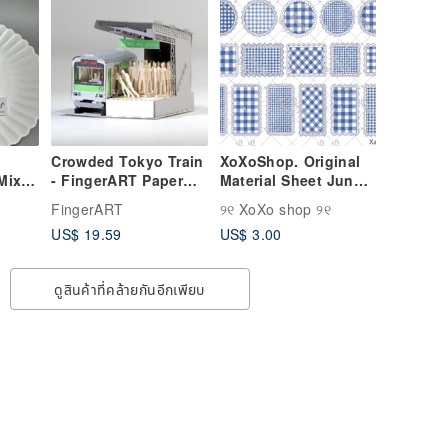
Crowded Tokyo Train
XoXoShop. Original
Mix
- FingerART Paper
Material Sheet June
Art Model with
2026 New Arrival
FingerART
୨୧ XoXo shop ୨୧
olors
Plastic Box (LS-535)
US$ 19.59
US$ 3.00
ดูสินค้าที่คล้ายกันอีกเพียบ