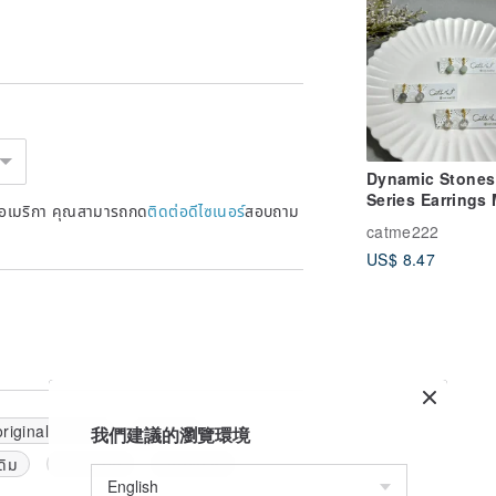
Dynamic Stones
Series Earrings 
หรัฐอเมริกา คุณสามารถกด
ติดต่อดีไซเนอร์
สอบถาม
and Match /
catme222
Miscellaneous C
US$ 8.47
original sticker
sticker
我們建議的瀏覽環境
ดิม
ภาพปะติด
สติ๊กเกอร์