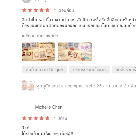
1 เดือนก่อน
สินค้าชิ้นเหล่านี้สวยงามน่ามอง ฉันคิดว่าจะซื้อชิ้นอื่นอีกในครั้งหน้า
ก็ยังชอบทัศนคติที่ดีของนักออกแบบ เธอเขียนโน้ตขอบคุณฉันด้วย 
แปลจาก ภาษาอังกฤษ
สินค้ามีความ Unique
บริการประทับใจมาก
จัดส่งรวดเร
ชุดสุนัขแสนซน / compact set / 25 ลาย ลายละ 3 แผ่น
Michelle Chen
1 ปีก่อน
ว้าว!!
ได้รับแล้วค่ะดีใจมากๆ ค่ะ 😁!!