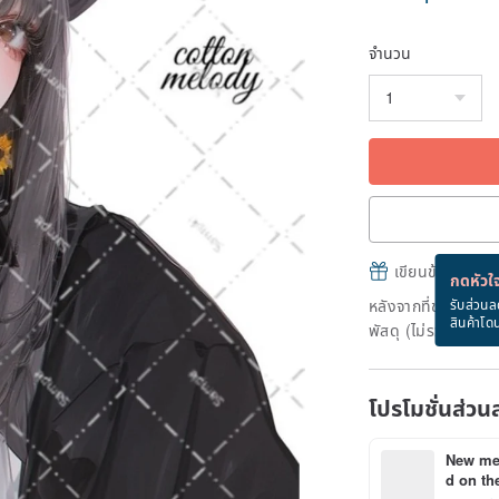
จำนวน
เขียนข้อความและส
กดหัวใจ
หลังจากที่ชำระเงินถ
รับส่วนล
สินค้าโด
พัสดุ (ไม่รวมวันหยุ
โปรโมชั่นส่วน
New mem
d on the