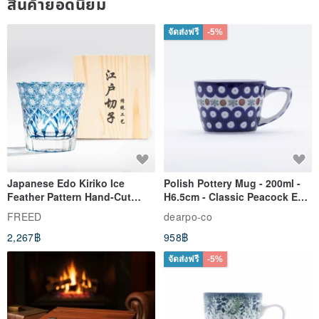
สินค้ายอดนิยม
จัดส่งฟรี
-5%
Japanese Edo Kiriko Ice
Polish Pottery Mug - 200ml -
Feather Pattern Hand-Cut
H6.5cm - Classic Peacock Eye
Whisky Glass - Blue Engraved
& Dragonfly
FREED
dearpo-co
Gift for Dad
2,267฿
958฿
จัดส่งฟรี
-5%