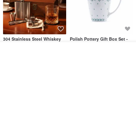
304 Stainless Steel Whiskey
Polish Pottery Gift Box Set -
Flask Gift Set - Customizable
Mug - 300ml - 11cm Height -
Engraving - Father's Day Gift
Fern Pattern
วางในรถเข็น
FREED
dearpo-co
ถูกใจ
View Shop
1,924฿
1,719฿
1,809฿
[Mùchūn Life] 240ml Shāmù
Mug - Little Snow