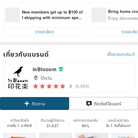
Bring home cro
New members get up to ฿100 of
n with ease
f shipping with minimum spen
Enjoy discounted
d on their first Pinkoi app order 
ct cross-border 
within 7 days!
รายละเอียด
รายละเอี
เกี่ยวกับแบรนด์
เยี่ยมชมแบรนด์
inBlooom
ไต้หวัน
5
(6,953)
Claim coupon
ติดต่อดีไซเนอร์
ติดตาม
เตรียมจัดส่ง
จำนวนผู้ติดตาม
เรทการตอบกลับ
ออนไลน์ล่าสุด
ภายใน 1 อาทิตย์
ใน 1 วันที่ผ่านมา
31,437
94%