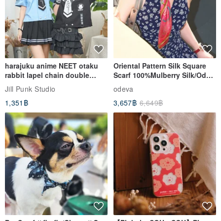
harajuku anime NEET otaku
Oriental Pattern Silk Square
rabbit lapel chain double
Scarf 100%Mulberry Silk/Ode
breasted sailor top JJ2540
to the Yi Tribe–Courage
Jill Punk Studio
odeva
1,351฿
3,657฿
6,649฿