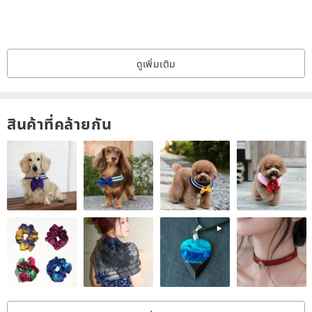
This design is inspired by the mosaic tiles found in old Taiwanese
houses, featuring a variety of shapes and colors. The decorative
elements of the house reflect the owner's hopes and expectations
for their home and life.
ดูเพิ่มเติม
สินค้าที่คล้ายกัน