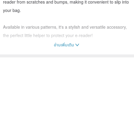
reader from scratches and bumps, making it convenient to slip into
your bag.
Available in various patterns, it's a stylish and versatile accessory,
the perfect little helper to protect your e-reader!
อ่านเพิ่มเติม
※ Before purchasing, please check if the dimensions (length,
width, height) in the product specifications fit your e-reader.
This product has extra space for other documents. Please
confirm the size is acceptable before placing your order.
::::: Pattern Introduction :::::
Old Tiles