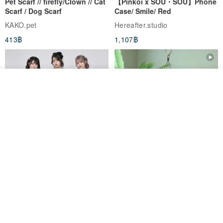
Pet Scarf // firefly/Clown // Cat
【Pinkoi x SOU・SOU】Phone
Scarf / Dog Scarf
Case/ Smile/ Red
KAKO.pet
Hereafter.studio
413฿
1,107฿
ดูสินค้าอื่นๆ ของดีไซเนอร์
View Shop
Original Mass-Produced Heart
【Simple Wooden Japanese
Declaration Lace Short-Sleeve
Wind Chime - small】Arty
Bow Tie Shirt Ruffle Love
style/ Minimalist/ Zen
Jill Punk Studio
Dionysus Artcrafts
High-Waist Short Skirt JJ2570
1,122฿
893฿
-20%