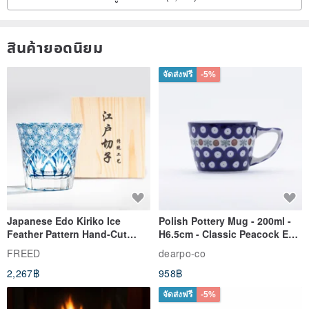
สินค้ายอดนิยม
จัดส่งฟรี
-5%
▲ front of the multi-level cotton linen pocket, pens or small things is
very convenient
Japanese Edo Kiriko Ice
Polish Pottery Mug - 200ml -
Feather Pattern Hand-Cut
H6.5cm - Classic Peacock Eye
Whisky Glass - Blue Engraved
& Dragonfly
FREED
dearpo-co
Gift for Dad
2,267฿
958฿
จัดส่งฟรี
-5%