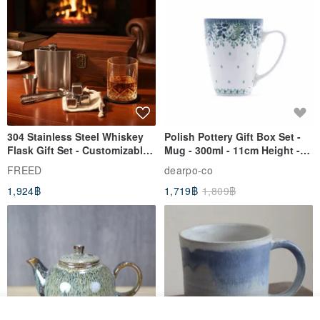
▲ special cotton knit fabric, with a long time will be more hippie
flavor
304 Stainless Steel Whiskey
Polish Pottery Gift Box Set -
Flask Gift Set - Customizable
Mug - 300ml - 11cm Height -
Engraving - Father's Day Gift
Fern Pattern
FREED
dearpo-co
1,924฿
1,719฿
1,809฿
ดูสินค้าอื่นๆ ของดีไซเนอร์