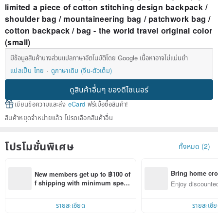
limited a piece of cotton stitching design backpack /
shoulder bag / mountaineering bag / patchwork bag /
cotton backpack / bag - the world travel original color
(small)
มีข้อมูลสินค้าบางส่วนแปลภาษาอัตโนมัติโดย Google เนื้อหาอาจไม่แม่นยำ
แปลเป็น ไทย
ดูภาษาเดิม (จีน-ตัวเต็ม)
ดูสินค้าอื่นๆ ของดีไซเนอร์
เขียนข้อความและส่ง
eCard
ฟรีเมื่อซื้อสินค้า!
สินค้าหยุดจำหน่ายแล้ว โปรดเลือกสินค้าอื่น
โปรโมชั่นพิเศษ
ทั้งหมด (2)
Bring home cro
New members get up to ฿100 of
n with ease
f shipping with minimum spen
Enjoy discounted
d on their first Pinkoi app order 
ct cross-border 
within 7 days!
รายละเอียด
รายละเอี