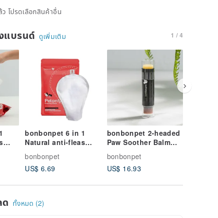
้ว โปรดเลือกสินค้าอื่น
ของแบรนด์
1 / 4
ดูเพิ่มเติม
1
bonbonpet 6 in 1
bonbonpet 2-headed
bonbon
s
Natural anti-fleas
Paw Soother Balm
Washer 
ge
Grooming Glove
with Taiwan propolis
Mousse 
bonbonpet
bonbonpet
bonbonp
Wipes for Dogs &
extract
rinsing
US$ 6.69
US$ 16.93
US$ 16.
Cats
ลด
ทั้งหมด (2)