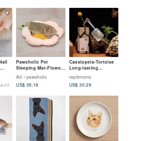
Nail
Pawsholic Pet
Cassiopeia-Tortoise
Sleeping Mat-Flower
Long-lasting
of 2-
Series-Sakura Pink
Moisturizing Essence
Ad
pawsholic
reptimomo
ng
Pet Sleeping Mat Pet
(20ML)/亀アーマーセラ
US$ 35.19
US$ 30.29
4.77
Sleeping Nest
ム