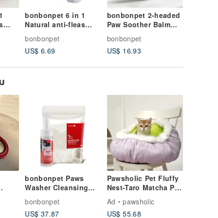
1
bonbonpet 6 in 1
bonbonpet 2-headed
bonbon
s
Natural anti-fleas
Paw Soother Balm
Washer 
ge
Grooming Glove
with Taiwan propolis
Mousse 
bonbonpet
bonbonpet
bonbonp
Wipes for Dogs &
extract
rinsing
US$ 6.69
US$ 16.93
US$ 16.
Cats
ยม
-
bonbonpet Paws
Pawsholic Pet Fluffy
Washer Cleansing
Nest-Taro Matcha Pet
d
Mousse for
Sleeping Pad Pet
bonbonpet
Ad
pawsholic
dogs/value set
Sleeping Nest Pet
US$ 37.87
US$ 55.68
430ml, no rinsing
Sleeping Bed