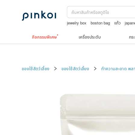
jewelry box
boston bag
แก้ว
japan
washi tape
กระเป๋าปิ๊กแป๊กญี่ปุ่น
กิจกรรมพิเศษ
เครื่องประดับ
กระ
ของใช้สัตว์เลี้ยง
ของใช้สัตว์เลี้ยง
ทำความสะอาด
พลา