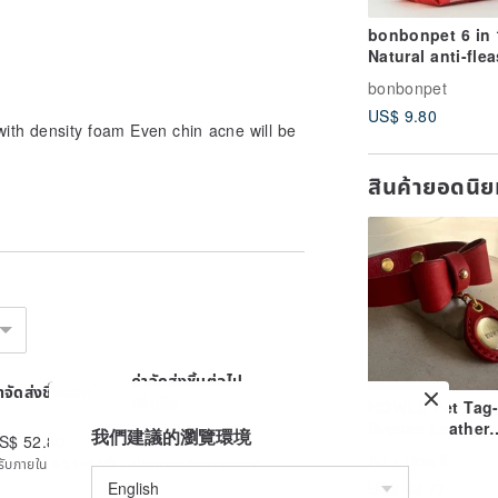
bonbonpet 6 in 
Natural anti-flea
Wipes/Extra Lar
bonbonpet
size
US$ 9.80
with density foam Even chin acne will be
สินค้ายอดนิ
ค่าจัดส่งชิ้นต่อไป
่าจัดส่งชิ้นแรก
เพิ่มอีก
HOWLL Pet Tag
Bronze Leather
我們建議的瀏覽環境
S$ 52.80
US$ 49.50
Tag_Nubuck Re
Ad
How'll
ะได้รับภายใน 8/21~8/29 | ไม่สามารถติดตามสถานะ
Leather
US$ 42.77