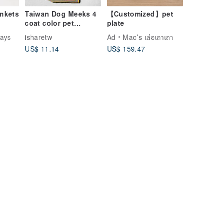
ankets
Taiwan Dog Meeks 4
【Customized】pet
coat color pet
plate
rea
pattern towel/square
ays
isharetw
Ad
Mao’s เล่อเถาเถา
towel/sports towel
US$ 11.14
US$ 159.47
with multiple
patterns optional