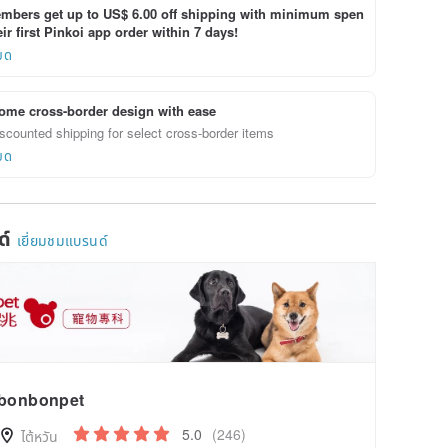
bers get up to US$ 6.00 off shipping with minimum spen
ir first Pinkoi app order within 7 days!
ยด
ome cross-border design with ease
scounted shipping for select cross-border items
ยด
ด์
เยี่ยมชมแบรนด์
bonbonpet
5.0
(246)
ไต้หวัน