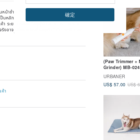
หน้าชำระเงิน สำหรับพัสดุที่เก็บเงินปลายทางให้
-12%
確定
เป็นหลัก
้า ระยะทางของที่อยู่ผู้รับปลายทาง และระยะ
าจริงอาจเปลี่ยนแปลงขึ้นอยู่กับวันที่ชำระเงินและ
(Paw Trimmer + 
Grinder) MB-024
Aobon Waterpro
URBANER
in-1 Pet Groomi
US$ 57.00
US$ 6
Tool
นค้า