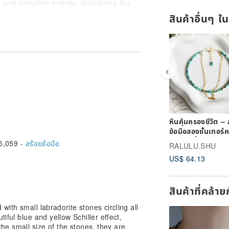
and negative energy, stabilizing the
estoring mind and body.
สินค้าอื่นๆ ใ
ancing imagination, creativity, and
ted consciousness and memories at a
 recommended for those in creative
cious level when one is feeling
ursuit of self, and the quest for truth,
ou to uphold your beliefs and achieve
หินคุ้มครองชีวิต – 
er luck.
ข้อมือสองชั้นเทอร์
tone, highly effective against psychic
และโซ่คลื่น หินประ
5,059 -
สร้อยข้อมือ
RALULU.SHU
o break curses.
ธันวาคม
nd relationships, making it effective
US$ 64.13
g people who share your values or
etween people, lending its strength
สินค้าที่คล้า
ite with someone you have been
with small labradorite stones circling all
iful blue and yellow Schiller effect,
the small size of the stones, they are