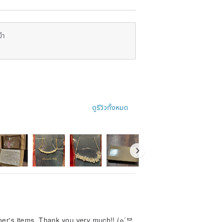
ยำ
ดูรีวิวทั้งหมด
ner's items. Thank you very much!! (๑ ́ᄇ