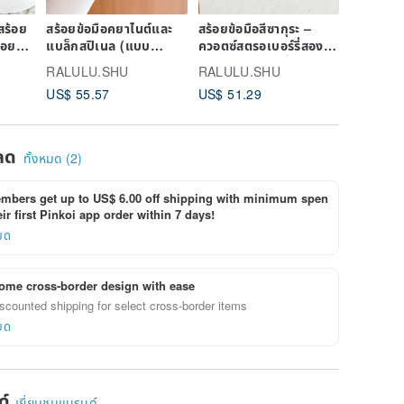
สร้อย
สร้อยข้อมือคยาไนต์และ
สร้อยข้อมือสีซากุระ –
สร้อยข้อม
คอยส์
แบล็กสปิเนล (แบบ
ควอตซ์สตรอเบอร์รี่สอง
คุณภาพสูง
จำเดือน
ยืดหยุ่น)
แบบและไข่มุก (ชิ้นเดียว)
เงินคาเร
RALULU.SHU
RALULU.SHU
RALULU
ขนาด
US$ 55.57
US$ 51.29
US$ 85.
ลด
ทั้งหมด (2)
bers get up to US$ 6.00 off shipping with minimum spen
ir first Pinkoi app order within 7 days!
ยด
ome cross-border design with ease
scounted shipping for select cross-border items
ยด
ด์
เยี่ยมชมแบรนด์