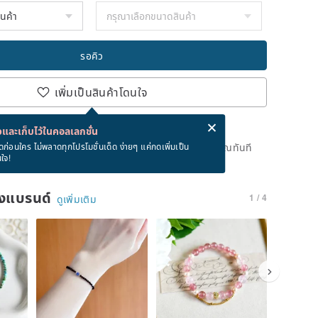
รอคิว
เพิ่มเป็นสินค้าโดนใจ
่ง eCard ฟรีเมื่อซื้อสินค้า!
eCard คืออะไร?
และเก็บไว้ในคอลเลกชั่น
ดแล้ว แต่คุณสามารถกดปุ่ม "รอคิว" และเราจะแจ้งเตือนคุณทันที
ดก่อนใคร ไม่พลาดทุกโปรโมชั่นเด็ด ง่ายๆ แค่กดเพิ่มเป็น
นใจ!
าย
ของแบรนด์
1 / 4
ดูเพิ่มเติม