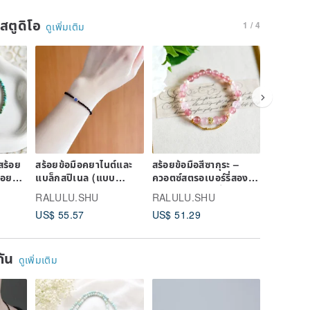
นสตูดิโอ
1 / 4
ดูเพิ่มเติม
สร้อย
สร้อยข้อมือคยาไนต์และ
สร้อยข้อมือสีซากุระ –
สร้อยข้อม
คอยส์
แบล็กสปิเนล (แบบ
ควอตซ์สตรอเบอร์รี่สอง
คุณภาพสูง
จำเดือน
ยืดหยุ่น)
แบบและไข่มุก (ชิ้นเดียว)
เงินคาเร
RALULU.SHU
RALULU.SHU
RALULU
ขนาด
US$ 55.57
US$ 51.29
US$ 85.
ยกัน
ดูเพิ่มเติม