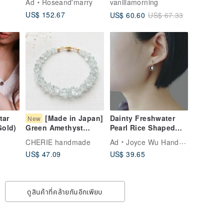
Ad
Roseand'marry
vanillamorning
rl |
Career Luck [Black
US$ 152.67
US$ 60.60
US$ 67.33
Rutilated Quartz x
Black Obsidian x
Green Rutilated
Quartz] Two-Piece
Bracelet
tar
[Made in Japan]
Dainty Freshwater
New
Gold)
Pearl Rice Shaped
Green Amethyst
14Kgf Twist Circle
Bracelet, Stone
CHERIE handmade
Ad
Joyce Wu Handmade Jewelry
Earrings
Chips, Shiny &
US$ 47.09
US$ 39.65
Smooth, Natural
Stone, Cool,
Hypoallergenic, Free
Size Adjustment
ดูสินค้าที่คล้ายกันอีกเพียบ