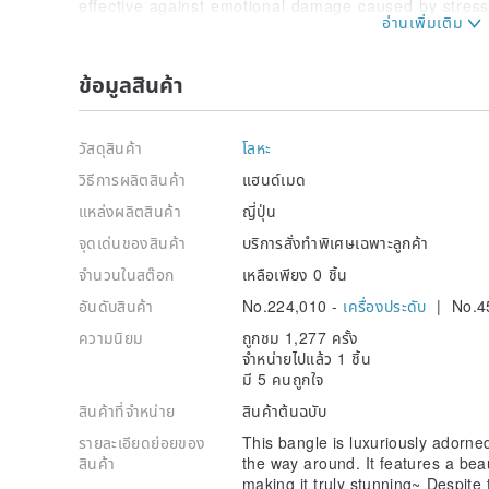
effective against emotional damage caused by stress 
mind, and providing harmony, warmth, and healing, r
Labradorite is known as the stone of inspiration, enh
intuition, bringing inspiration, awakening deep-sea
ข้อมูลสินค้า
soul level, and unlocking potential and talents. It is
professions, artists, and designers.
It helps to gradually build confidence from a subcons
วัสดุสินค้า
โลหะ
insecure.
It also improves insight and foresight abilities.
วิธีการผลิตสินค้า
แฮนด์เมด
It aids in the exploration of the meaning of life, the p
แหล่งผลิตสินค้า
ญี่ปุ่น
providing vitality and strengthening the will to live.
It fosters concentration and perseverance, guiding y
จุดเด่นของสินค้า
บริการสั่งทำพิเศษเฉพาะลูกค้า
your goals.
จำนวนในสต๊อก
เหลือเพียง 0 ชิ้น
It also has positive effects on financial luck and care
Labradorite is also famous as a powerful protective s
อันดับสินค้า
No.224,010 -
เครื่องประดับ
| No.4
and spiritual disturbances, and was used in rituals t
It is said to attract compatible work, environments, a
ความนิยม
ถูกชม 1,277 ครั้ง
when seeking a career change, a new job, or meetin
จำหน่ายไปแล้ว 1 ชิ้น
common interests.
มี 5 คนถูกใจ
It is said to have the power to revive relationships b
สินค้าที่จำหน่าย
สินค้าต้นฉบับ
when you wish to reconcile with an ex-lover or reun
separated from.
รายละเอียดย่อยของ
This bangle is luxuriously adorned 
It is also said to sever unwanted connections.
สินค้า
the way around. It features a beaut
making it truly stunning~ Despite 