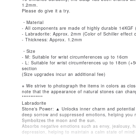
1.2mm.
Please do give it a try.
・Material
- All components are made of highly durable 14KGF (
- Labradorite: Approx. 2mm (Color of Schiller effect 
- Thickness: Approx. 1.2mm
・Size
- M: Suitable for wrist circumferences up to 16cm
- L: Suitable for wrist circumferences up to 18cm (+5
section
(Size upgrades incur an additional fee)
※ We strive to photograph the items in colors as close
note that the appearance of natural stones can chan
************
Labradorite
Stone's Power: ▲ Unlocks inner charm and potential
deep sorrow and suppressed emotions, helping you r
Symbolizes the moon and the sun.
Absorbs negative emotions such as envy, jealousy, h
depression, helping to maintain a calm state of mind 