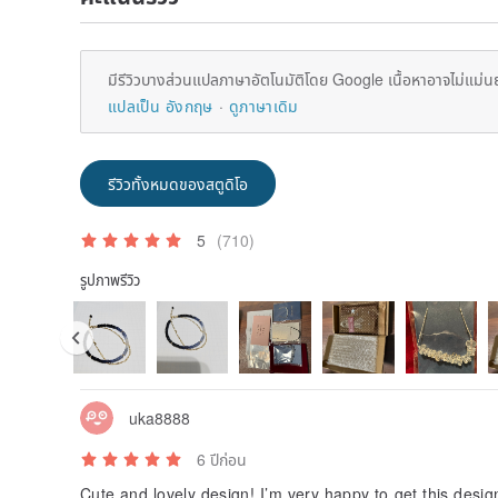
มีรีวิวบางส่วนแปลภาษาอัตโนมัติโดย Google เนื้อหาอาจไม่แม่น
แปลเป็น อังกฤษ
ดูภาษาเดิม
รีวิวทั้งหมดของสตูดิโอ
5
(710)
รูปภาพรีวิว
uka8888
6 ปีก่อน
Cute and lovely design! I’m very happy to get this desig