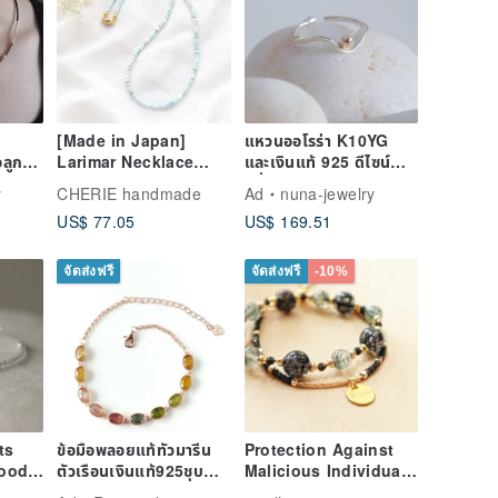
[Made in Japan]
แหวนออโรร่า K10YG
ลูกปัด
Larimar Necklace
และเงินแท้ 925 ดีไซน์
3mm Natural Stone
คลื่น ปรับขนาดได้
y
CHERIE handmade
Ad
nuna-jewelry
inel)
Magnetic Clasp
US$ 77.05
US$ 169.51
Selectable Lengths
40cm, 50cm, 60cm for
Women's Gifts
จัดส่งฟรี
จัดส่งฟรี
-10%
ts
ข้อมือพลอยแท้ทัวมารีน
Protection Against
ood
ตัวเรือนเงินแท้925ชุบ
Malicious Individuals
พิงค์โกวล
| Black Amulet |