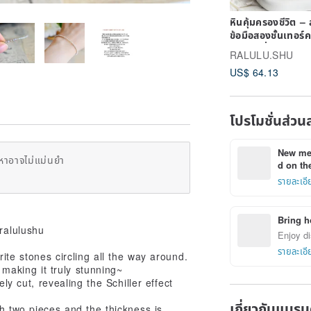
หินคุ้มครองชีวิต – 
ข้อมือสองชั้นเทอร์
และโซ่คลื่น หินประ
RALULU.SHU
ธันวาคม
US$ 64.13
โปรโมชั่นส่วน
New mem
หาอาจไม่แม่นยำ
d on the
รายละเอี
Bring h
ralulushu
Enjoy di
รายละเอี
ite stones circling all the way around.
, making it truly stunning~
ely cut, revealing the Schiller effect
เกี่ยวกับแบรน
h two pieces and the thickness is