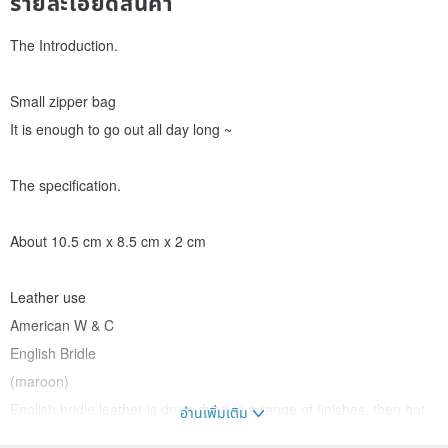
รายละเอียดสินค้า
The Introduction.
Small zipper bag
It is enough to go out all day long ~
The specification.
About 10.5 cm x 8.5 cm x 2 cm
Leather use
American W & C
English Bridle
(maroon)
English bridle leather is drum dyed in a range of finishes, then hot
อ่านเพิ่มเติม
stuffed with waxes making this leather smooth and flexible with a