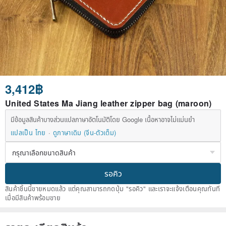
3,412฿
United States Ma Jiang leather zipper bag (maroon)
มีข้อมูลสินค้าบางส่วนแปลภาษาอัตโนมัติโดย Google เนื้อหาอาจไม่แม่นยำ
แปลเป็น ไทย
ดูภาษาเดิม (จีน-ตัวเต็ม)
รอคิว
สินค้าชิ้นนี้ขายหมดแล้ว แต่คุณสามารถกดปุ่ม "รอคิว" และเราจะแจ้งเตือนคุณทันที
เมื่อมีสินค้าพร้อมขาย