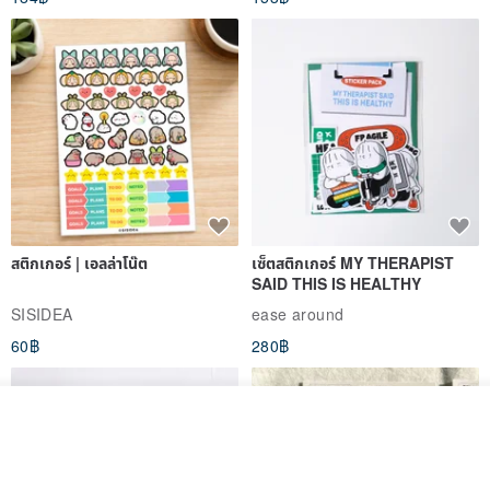
สติกเกอร์ | เอลล่าโน๊ต
เซ็ตสติกเกอร์ MY THERAPIST
SAID THIS IS HEALTHY
SISIDEA
ease around
60฿
280฿
รอคิว
View Shop