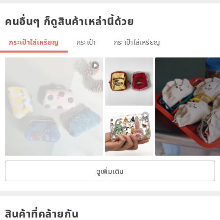
waxy texture.
คนอื่นๆ ก็ดูสินค้าเหล่านี้ด้วย
Belong to the higher level of vegetable tanned leather
This series of leather tissue solid
กระเป๋าใส่เหรียญ
กระเป๋า
กระเป๋าใส่เหรียญ
After dyeing, fill the wax in the leather
The surface is smooth and elastic
Touch the characteristics of a little wax but not sticky hand
Zipper with YKK Excella series
The zipper uses a black cloth edge
Zipper tooth color can choose gold and silver ancient silver bronze
ดูเพิ่มเติม
The suture is preset to white
Can be customized white, brick red, navy blue, gray, black 5 color
Origin / manufacturing method
สินค้าที่คล้ายกัน
Taiwan handmade