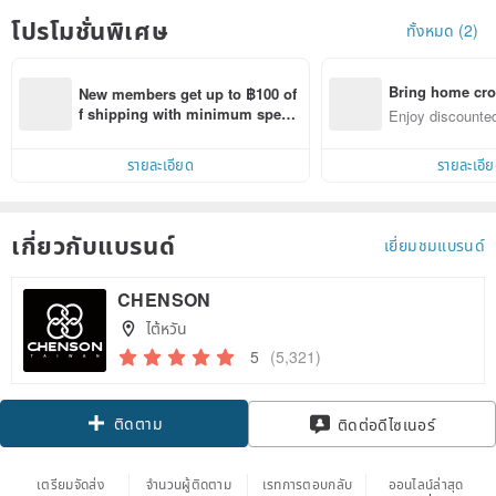
โปรโมชั่นพิเศษ
ทั้งหมด (2)
Bring home cro
New members get up to ฿100 of
n with ease
f shipping with minimum spen
Enjoy discounted
d on their first Pinkoi app order 
ct cross-border 
within 7 days!
รายละเอียด
รายละเอี
เกี่ยวกับแบรนด์
เยี่ยมชมแบรนด์
CHENSON
ไต้หวัน
5
(5,321)
ติดตาม
ติดต่อดีไซเนอร์
เตรียมจัดส่ง
จำนวนผู้ติดตาม
เรทการตอบกลับ
ออนไลน์ล่าสุด