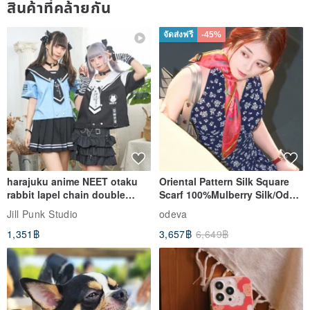
สินค้าที่คล้ายกัน
จัดส่งฟรี
-45%
harajuku anime NEET otaku
Oriental Pattern Silk Square
rabbit lapel chain double
Scarf 100%Mulberry Silk/Ode
breasted sailor top JJ2540
to the Yi Tribe–Courage
Jill Punk Studio
odeva
1,351฿
3,657฿
6,649฿