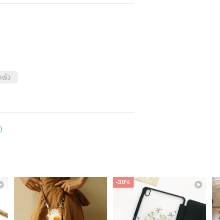
เร็ว
)
-30%