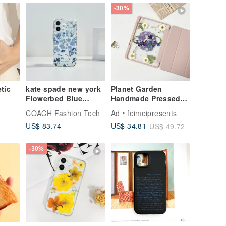
-30%
tic
kate spade new york
Planet Garden
Flowerbed Blue
Handmade Pressed
hone
MagSafe iPhone 17
Flower iPad Case for
COACH Fashion Tech
Ad
feimeipresents
ax
iPad New Air 11in
US$ 83.74
US$ 34.81
US$ 49.72
13in
-30%