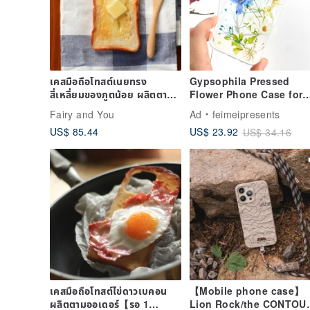
เคสมือถือโทสต์เนยทรง
Gypsophila Pressed
สี่เหลี่ยมของภูตน้อย ผลิตตามอ
Flower Phone Case for
อเดอร์【รอ 1 เดือน】
iPhone 16 Pro Max
Fairy and You
Ad
feimeipresents
Samsung S25 A35
US$ 85.44
US$ 23.92
US$ 34.16
เคสมือถือโทสต์ไข่ดาวเบคอน
【Mobile phone case】
ผลิตตามออเดอร์【รอ 1
Lion Rock/the CONTOUR