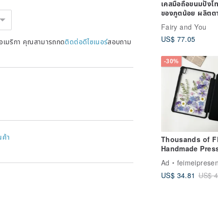
เคสมือถือขนมปังโท
ของภูตน้อย ผลิตต
อเดอร์【รอ 1 เดื
Fairy and You
US$ 77.05
หรัฐอเมริกา คุณสามารถกด
ติดต่อดีไซเนอร์
สอบถาม
-30%
นค้า
Thousands of F
Handmade Pres
Flower iPad Cas
Ad
feimeipresen
New iPad Air 11
US$ 34.81
US$ 4
13in