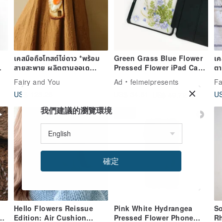
เคสมือถือโทสต์ไข่ดาว *พร้อม
Green Grass Blue Flower
เค
สายสะพาย ผลิตตามออเด
Pressed Flower iPad Case
ตา
อร์【รอ 1 เดือน】
for iPadAir 11in 13in iPad
Fairy and You
Ad
feimeipresents
Fa
Pro
US$ 128.25
US
US$ 34.81
US$ 49.72
我們建議的瀏覽環境
-30%
確定
Hello Flowers Reissue
Pink White Hydrangea
S
 -
Edition: Air Cushion
Pressed Flower Phone
Rh