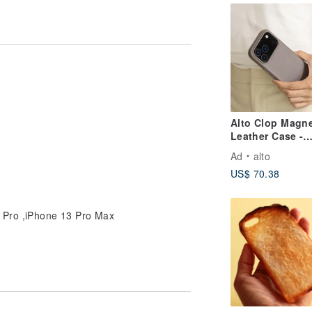
Alto Clop Magne
Leather Case -
Cement Gray iP
Ad
alto
17/Air/Pro/Pro M
US$ 70.38
3 Pro ,iPhone 13 Pro Max