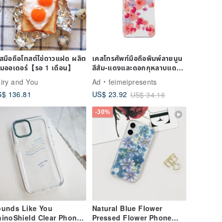
สมือถือโทสต์ไข่ดาวแฝด ผลิต
เคสโทรศัพท์มือถือพิมพ์ลายนูน
มออเดอร์【รอ 1 เดือน】
สีส้ม-แดงและดอกกุหลาบแดง
สำหรับ iPhone Samsung
iry and You
Ad
feimeipresents
Sony
$ 136.81
US$ 23.92
US$ 34.16
-30%
ounds Like You
Natural Blue Flower
inoShield Clear Phone
Pressed Flower Phone