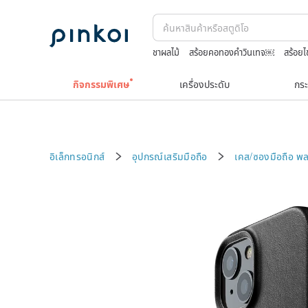
ชาผลไม้
สร้อยคอทองคำวินเทจ￼
สร้อยไ
jewelry box
Toy story
กระเป๋าปิ๊กแป๊กญ
กิจกรรมพิเศษ
เครื่องประดับ
กระ
อิเล็กทรอนิกส์
อุปกรณ์เสริมมือถือ
เคส/ซองมือถือ
พล