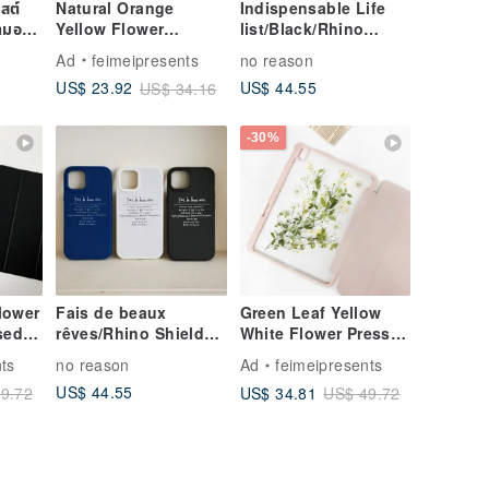
สต์
Natural Orange
Indispensable Life
ามอ
Yellow Flower
list/Black/Rhino
อน】
Pressed Flower
Shield Anti-Fall
Ad
feimeipresents
no reason
Phone Case for
iPhone Case
US$ 44.55
US$ 23.92
US$ 34.16
iPhone 16 Samsung
S25
-30%
lower
Fais de beaux
Green Leaf Yellow
sed
rêves/Rhino Shield
White Flower Pressed
e for
anti-fall iPhone case
Flower iPad Case
ts
no reason
Ad
feimeipresents
in
iPad Air 11in 13in
US$ 44.55
US$ 34.81
9.72
US$ 49.72