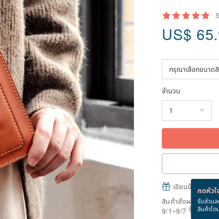
US$
65
จำนวน
เขียนข้อความและส
กดหัวใจ
สินค้าสั่งผลิต" ใช้
รับส่วนล
สินค้าโด
9/1~9/7