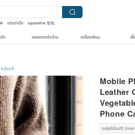
0k
แว่นตาเด็ก
squareline 包包
 bandana
nina ricci สร้อยคอ
เป๋า
ของตกแต่งบ้าน
เครื่องเขียน
เสื
หนังแท้
Mobile 
Leather 
Vegetabl
Phone Ca
แปลอัตโนมัติ (ภาษาเ