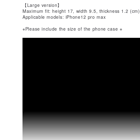
【Large version】
Maximum fit: height 17, width 9.5, thickness 1.2 (cm)
Applicable models: iPhone12 pro max
※Please include the size of the phone case ※