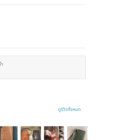
00 yuan
 yuan is required.
The ready-made products cannot be
ยำ
y. If you choose this service, you can
time.
mbers, symbols, and can specify
uan is required.
perform high temperature burning on
ดูรีวิวทั้งหมด
nd burnt, so darker leather such as
ction. Laser engraving cannot be
 arrange for another production. If
rvice to know the production time.