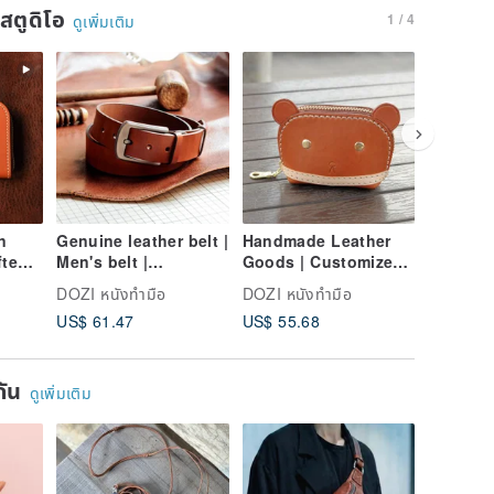
นสตูดิโอ
1 / 4
ดูเพิ่มเติม
จัดส่งฟรี
n
Genuine leather belt |
Handmade Leather
Leather 
fted
Men's belt |
Goods | Customized
Handmad
Boyfriend belt
Gifts | Vegetable
Customiz
DOZI หนังทำมือ
DOZI หนังทำมือ
DOZI หนั
recommendation -
Tanned Leather -
Vegetab
US$ 61.47
US$ 55.68
US$ 266
ed
accumulatively sold
Bear Coin Purse
leather -
ped
more than 10,000
No. 1 - 
handmade belts
ยกัน
ดูเพิ่มเติม