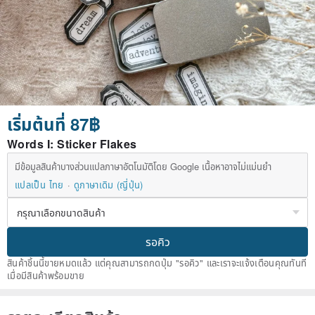
เริ่มต้นที่ 87฿
Words I: Sticker Flakes
มีข้อมูลสินค้าบางส่วนแปลภาษาอัตโนมัติโดย Google เนื้อหาอาจไม่แม่นยำ
แปลเป็น ไทย
ดูภาษาเดิม (ญี่ปุ่น)
รอคิว
สินค้าชิ้นนี้ขายหมดแล้ว แต่คุณสามารถกดปุ่ม "รอคิว" และเราจะแจ้งเตือนคุณทันที
เมื่อมีสินค้าพร้อมขาย