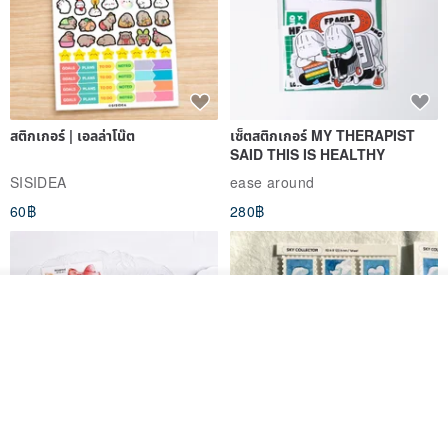
สติกเกอร์ | เอลล่าโน๊ต
เซ็ตสติกเกอร์ MY THERAPIST
SAID THIS IS HEALTHY
SISIDEA
ease around
60฿
280฿
รอคิว
View Shop