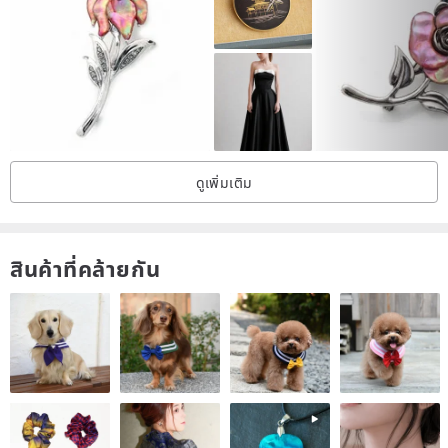
The sixth image is attached to the image of an almost life-size
person.
Please check the size feeling ^ ^
The lower left of the 7th piece is an adult Christmas "Holy Night"
with chic colors.
ดูเพิ่มเติม
The treatment of the base is different, but in both cases, we have
done a careful treatment so as not to spoil the charm of the leading
role.
สินค้าที่คล้ายกัน
The 8th piece is a part of Melting Point's Christmas beads.
In addition, a green marble pattern at the back of the 9th sheet has
also been added this time.
This work was born from these beads.
It is the real thing delivered by the image brooch.