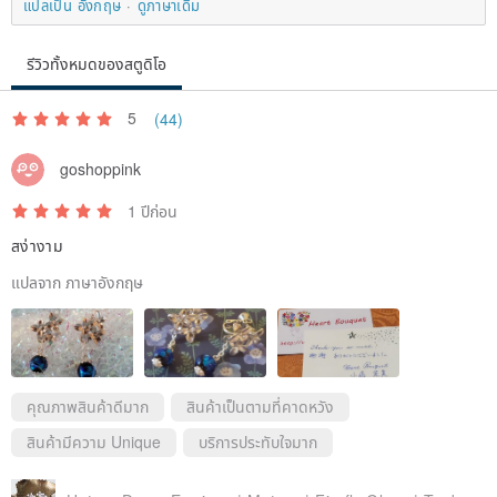
แปลเป็น อังกฤษ
ดูภาษาเดิม
It may feel a little moving, but please be assured that it will not
come off.
รีวิวทั้งหมดของสตูดิโอ
Beads are placed so that the base shower stand is difficult to see,
5
(44)
but the base may be visible around that part due to the
goshoppink
convenience of hooking the shower stand's claws.
1 ปีก่อน
This is a delicate work, so please handle it with care.
สง่างาม
แปลจาก ภาษาอังกฤษ
Please avoid using it on clothes with conspicuous needle holes.
Product images are taken in natural light unless otherwise noted.
คุณภาพสินค้าดีมาก
สินค้าเป็นตามที่คาดหวัง
สินค้ามีความ Unique
บริการประทับใจมาก
Size: Approximately 7.5 cm in length x 5 cm in width
Material: glass, metal, nylon