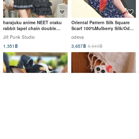
harajuku anime NEET otaku
Oriental Pattern Silk Square
rabbit lapel chain double
Scarf 100%Mulberry Silk/Ode
breasted sailor top JJ2540
to the Yi Tribe–Courage
Jill Punk Studio
odeva
1,351฿
3,657฿
6,649฿
รอคิว
ถูกใจ
View Shop
Pet Scarf // firefly/Clown // Cat
【Pinkoi x SOU・SOU】Phone
Scarf / Dog Scarf
Case/ Smile/ Red
KAKO.pet
Hereafter.studio