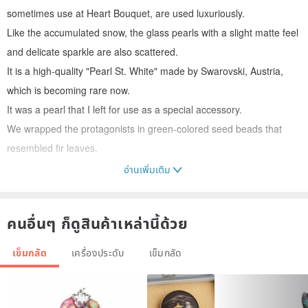
sometimes use at Heart Bouquet, are used luxuriously.
Like the accumulated snow, the glass pearls with a slight matte feel
and delicate sparkle are also scattered.
It is a high-quality "Pearl St. White" made by Swarovski, Austria,
which is becoming rare now.
It was a pearl that I left for use as a special accessory.
We wrapped the protagonists in green-colored seed beads that
resembled fir leaves.
อ่านเพิ่มเติม
A silicon brooch stopper is attached so that you can use it with
confidence.
คนอื่นๆ ก็ดูสินค้าเหล่านี้ด้วย
เข็มกลัด
เครื่องประดับ
เข็มกลัด
As shown in the 5th image, the green beads are decorated with a
Swarovski crystal.