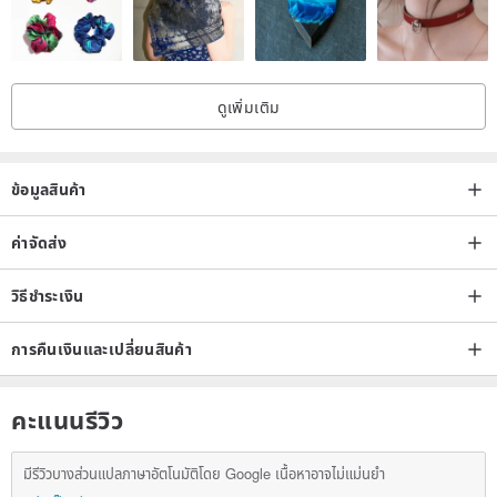
Melting Point is a popular Japanese glass bead artist who presents
ดูเพิ่มเติม
handmade glass beads at events such as major department stores.
We are producing a kind of handmade glass beads called
"lampwork beads" that are carefully made one by one while melting
ข้อมูลสินค้า
the glass with a burner.
Each bead with a sophisticated shape and color is a work in itself,
ค่าจัดส่ง
and it is so beautiful that it is regrettable to use it as a material.
วิธีชำระเงิน
◇◇◇◇
การคืนเงินและเปลี่ยนสินค้า
Many lampwork beads have a glitter-like coating on the surface.
คะแนนรีวิว
Please handle with care as it may come off due to friction.
มีรีวิวบางส่วนแปลภาษาอัตโนมัติโดย Google เนื้อหาอาจไม่แม่นยำ
Parts are attached to the base with fishing line.