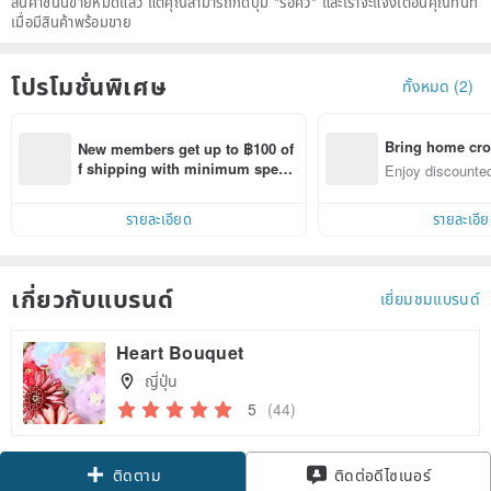
สินค้าชิ้นนี้ขายหมดแล้ว แต่คุณสามารถกดปุ่ม "รอคิว" และเราจะแจ้งเตือนคุณทันที
เมื่อมีสินค้าพร้อมขาย
โปรโมชั่นพิเศษ
ทั้งหมด (2)
Bring home cro
New members get up to ฿100 of
n with ease
f shipping with minimum spen
Enjoy discounted
d on their first Pinkoi app order 
ct cross-border 
within 7 days!
รายละเอียด
รายละเอี
เกี่ยวกับแบรนด์
เยี่ยมชมแบรนด์
Heart Bouquet
ญี่ปุ่น
5
(44)
Claim coupon
ติดต่อดีไซเนอร์
ติดตาม