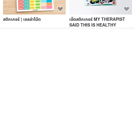
สติกเกอร์ | เอลล่าโน๊ต
เซ็ตสติกเกอร์ MY THERAPIST
SAID THIS IS HEALTHY
SISIDEA
ease around
รอคิว
60฿
280฿
ถูกใจ
View Shop
Big ribbon paper sticker
Sky Collector Seal sticker
DOASHOP
Fromto Studio