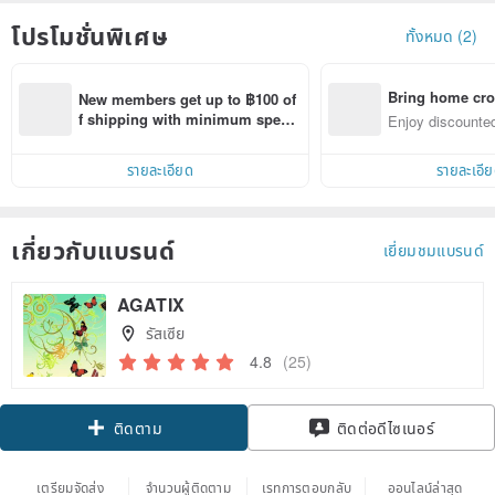
โปรโมชั่นพิเศษ
ทั้งหมด (2)
Bring home cro
New members get up to ฿100 of
n with ease
f shipping with minimum spen
Enjoy discounted
d on their first Pinkoi app order 
ct cross-border 
within 7 days!
รายละเอียด
รายละเอี
เกี่ยวกับแบรนด์
เยี่ยมชมแบรนด์
AGATIX
รัสเซีย
4.8
(25)
Claim coupon
ติดต่อดีไซเนอร์
ติดตาม
เตรียมจัดส่ง
จำนวนผู้ติดตาม
เรทการตอบกลับ
ออนไลน์ล่าสุด