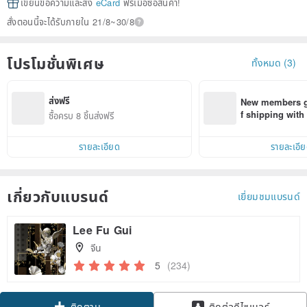
เขียนข้อความและส่ง
eCard
ฟรีเมื่อซื้อสินค้า!
สั่งตอนนี้จะได้รับภายใน 21/8~30/8
โปรโมชั่นพิเศษ
ทั้งหมด (3)
ส่งฟรี
New members ge
f shipping wit
ซื้อครบ 8 ชิ้นส่งฟรี
d on their first
within 7 days!
รายละเอียด
รายละเอี
เกี่ยวกับแบรนด์
เยี่ยมชมแบรนด์
Lee Fu Gui
จีน
5
(234)
ติดตาม
ติดต่อดีไซเนอร์