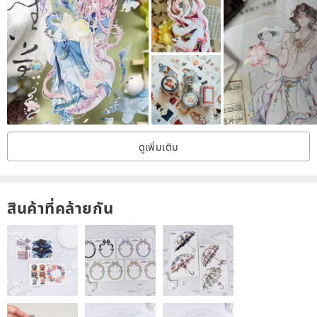
Please Note Before Purchasing
1/ There may be slight color variations between the actual product
and the images shown; the actual color will prevail.
2/ The seal of the tape may be unevenly cut, with incomplete
patterns or slight adhesive residue.
3/ Minor shifts of up to 1mm in the special oil finish are considered
normal.
ดูเพิ่มเติม
4/ Paper tape is a thin, semi-transparent paper with a naturally
slightly yellowish hue, not pure white. PET, on the other hand, is a
transparent material similar to nylon.
สินค้าที่คล้ายกัน
5/ The patterns on the tape will need to be cut out by you.
By purchasing this product, you acknowledge and agree to
the above. Please read carefully before buying to protect your
rights.
If you have any questions during use, feel free to consult the