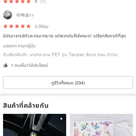
5
(1)
리에승>>
2 ปีก่อน
มีปรมาจารย์ตัวละครมากมาย แต่พวกมันก็เจ๋งหมด! เปลือกสีแดงดีที่สุด
แปลจาก ภาษาญี่ปุ่น
ตัวเลือกสินค้า:
เทปกระดาษ PET รุ่น Tianjiao สีแดง 6ซม.X10ม
1 คนเห็นว่ามีประโยชน์
ดูรีวิวทั้งหมด (234)
สินค้าที่คล้ายกัน