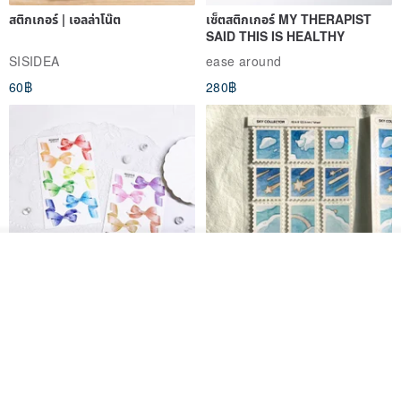
สติกเกอร์ | เอลล่าโน๊ต
เซ็ตสติกเกอร์ MY THERAPIST
SAID THIS IS HEALTHY
SISIDEA
ease around
60฿
280฿
วางในรถเข็น
ถูกใจ
View Shop
Big ribbon paper sticker
Sky Collector Seal sticker
DOASHOP
Fromto Studio
153฿
110฿