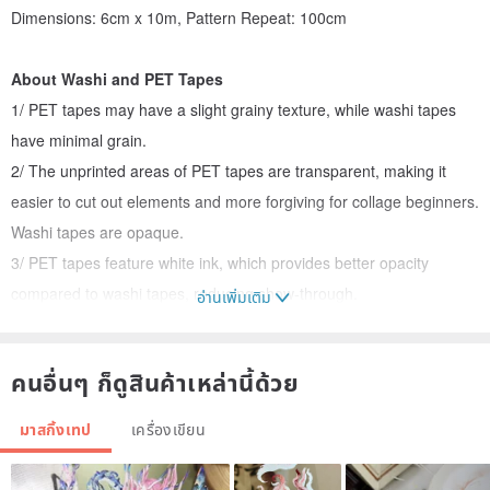
Dimensions: 6cm x 10m, Pattern Repeat: 100cm
About Washi and PET Tapes
1/ PET tapes may have a slight grainy texture, while washi tapes
have minimal grain.
2/ The unprinted areas of PET tapes are transparent, making it
easier to cut out elements and more forgiving for collage beginners.
Washi tapes are opaque.
3/ PET tapes feature white ink, which provides better opacity
compared to washi tapes, reducing show-through.
อ่านเพิ่มเติม
4/ PET tapes offer a degree of water resistance, whereas washi
tapes are not waterproof.
คนอื่นๆ ก็ดูสินค้าเหล่านี้ด้วย
5/ The special oil finish on PET tapes results in a brighter overall
appearance, while the special oil finish on washi tapes offers a
มาสกิ้งเทป
เครื่องเขียน
more layered aesthetic.