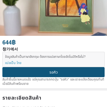
644฿
창가에서
ข้อมูลสินค้าเป็นภาษาอังกฤษ ต้องการแปลภาษาโดยอัตโนมัติหรือไม่?
แปลเป็น ไทย
รอคิว
สินค้าชิ้นนี้ขายหมดแล้ว แต่คุณสามารถกดปุ่ม "รอคิว" และเราจะแจ้งเตือนคุณทันที
เมื่อมีสินค้าพร้อมขาย
รายละเอียดสินค้า