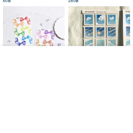
60฿
280฿
รอคิว
View Shop
Big ribbon paper sticker
Sky Collector Seal sticker
DOASHOP
Fromto Studio
153฿
110฿