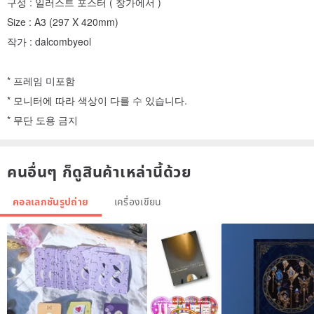
구성 : 일러스트 포스터 ( 창가에서 )
Size : A3 (297 X 420mm)
작가 : dalcombyeol
* 프레임 미포함
* 모니터에 따라 색상이 다를 수 있습니다.
* 무단 도용 금지
คนอื่นๆ ก็ดูสินค้าเหล่านี้ด้วย
คอลเลกชันรูปถ่าย
เครื่องเขียน