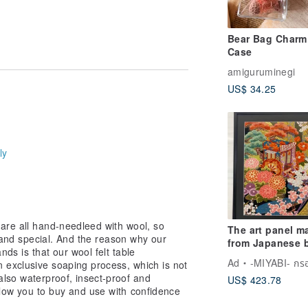
undergone our strict quality control.
Bear Bag Charm 
ase still allow for manual errors of
Case
amiguruminegi
US$ 34.25
 cm)
ly
are all hand-needleed with wool, so
The art panel m
e and special. And the reason why our
from Japanese b
nds is that our wool felt table
Kimono Cherry
Ad
-MIYABI- กรอบศิลป์ก
 exclusive soaping process, which is not
Blossoms 114
also waterproof, insect-proof and
US$ 423.78
花卉画 喬遷 縁起
low you to buy and use with confidence