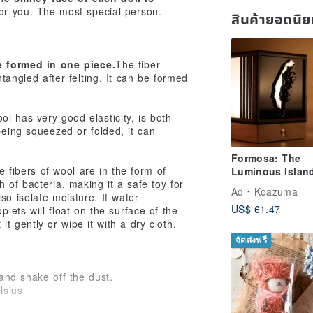
 for you. The most special person.
สินค้ายอดนิ
e formed in one piece.
The fiber
ntangled after felting. It can be formed
ol has very good elasticity, is both
being squeezed or folded, it can
Formosa: The
e fibers of wool are in the form of
Luminous Islan
 of bacteria, making it a safe toy for
Taiwan Night Vi
Ad
Koazuma
so isolate moisture. If water
Light
US$ 61.47
plets will float on the surface of the
 it gently or wipe it with a dry cloth.
จัดส่งฟรี
 and shake off the dust.
lsius