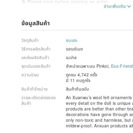
🌼 Please note before placing an order
All wool felt products are purely handmade and have 
The dyeing and shaping texture are very good, but ple
ข้อมูลสินค้า
about 1 - 3 cm in size.
📏 Specifications
วัสดุสินค้า
ขนแกะ
Mom and Dad Mouse: 3" x 3" x 6" (8 x 8 x 16 cm)
วิธีการผลิตสินค้า
แฮนด์เมด
Mouse Brother and Sister: 3" x 1.5" x 5" (8 x 4 x 13
แหล่งผลิตสินค้า
เนปาล
จุดเด่นของสินค้า
จำหน่ายเฉพาะบน Pinkoi,
Eco-Friend
ความนิยม
ถูกชม 4,742 ครั้ง
มี 11 คนถูกใจ
สินค้าที่จำหน่าย
สินค้าต้นฉบับ
รายละเอียดย่อยของ
An Xuanwu’s wool felt ornaments 
สินค้า
every detail on the doll is uniqu
products are better than other bra
decorations have gone through an
only non-toxic and harmless, but 
mildew-proof. Anxuan products al