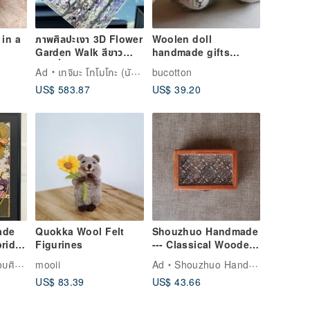
in a
ภาพศิลปะเงา 3D Flower
Woolen doll
Garden Walk สีขาว
handmade gifts
แบบสั่งทำ
home/office
Ad
เทจิมะ โทโมโกะ (นักวาดภาพสีรุ้งจากฮอกไกโด)
bucotton
decoration corner
US$ 583.87
US$ 39.20
decoration
embroidered sheep
bleating
ade
Quokka Wool Felt
Shouzhuo Handmade
ride
Figurines
--- Classical Wooden
Boxes / Limited
ิโมโน
mooii
Ad
Shouzhuo Handmade
 抽象
Handcrafts / Custom
US$ 83.39
US$ 43.66
物
Furniture