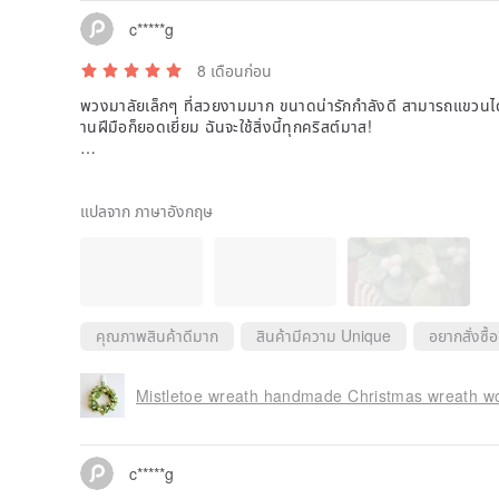
c*****g
8 เดือนก่อน
พวงมาลัยเล็กๆ ที่สวยงามมาก ขนาดน่ารักกำลังดี สามารถแขวนได้
านฝีมือก็ยอดเยี่ยม ฉันจะใช้สิ่งนี้ทุกคริสต์มาส!
ขอบคุณ Yian และทีมงาน! พวกคุณทำผลิตภัณฑ์ที่น่ารักมาก :)
แปลจาก ภาษาอังกฤษ
คุณภาพสินค้าดีมาก
สินค้ามีความ Unique
อยากสั่งซื้อ
c*****g