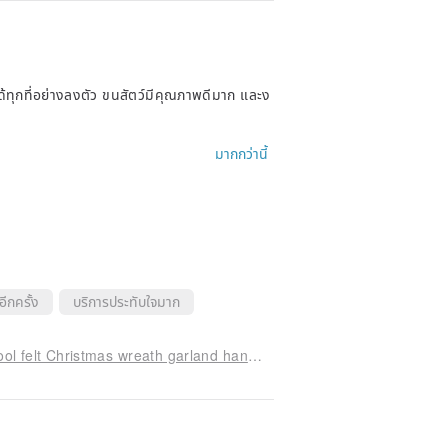
ทุกที่อย่างลงตัว ขนสัตว์มีคุณภาพดีมาก และง
มากกว่านี้
อีกครั้ง
บริการประทับใจมาก
Mistletoe wreath handmade Christmas wreath wool felt Christmas wreath garland hanging decoration Christmas decoration