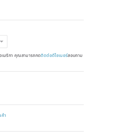
หรัฐอเมริกา คุณสามารถกด
ติดต่อดีไซเนอร์
สอบถาม
นค้า