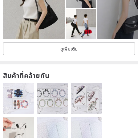
《Materials & Specifications》
- Cotton and Linen
- Size: Height 24cm x length 28cm x width 14cm
《Remarks》
ดูเพิ่มเติม
- Handmade products and so each one cannot be 100% identical.
- Need some times for made to order. It will take 3-5 working days.
If it is urgent purpose, please contact for negotiation.
สินค้าที่คล้ายกัน
- Basic gift packing is provided.
《Delivery》
- This is a customized product, which requires sometimes for tailor
making.
- After receiving your payment, I will ship the product within 3-5
days.
- Deliver from UK by Royal Mail, it usually takes 7 to 10 wworking