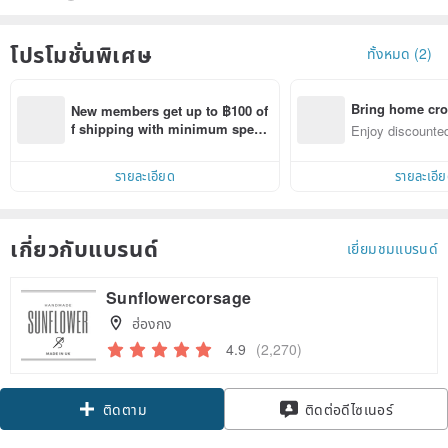
โปรโมชั่นพิเศษ
ทั้งหมด (2)
Bring home cro
New members get up to ฿100 of
n with ease
f shipping with minimum spen
Enjoy discounted
d on their first Pinkoi app order 
ct cross-border 
within 7 days!
รายละเอียด
รายละเอี
เกี่ยวกับแบรนด์
เยี่ยมชมแบรนด์
Sunflowercorsage
ฮ่องกง
4.9
(2,270)
ติดตาม
ติดต่อดีไซเนอร์