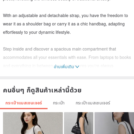
With an adjustable and detachable strap, you have the freedom to
wear it as a shoulder bag or carry it as a chic handbag, adapting
effortlessly to your dynamic lifestyle.
Step inside and discover a spacious main compartment that
accommodates all your essentials with ease. From laptops to books
and everything in between, our bag ensures you're always
อ่านเพิ่มเติม
prepared for whatever the day brings. Internal pockets keep your
smaller items organized, while side pockets provide quick access to
คนอื่นๆ ก็ดูสินค้าเหล่านี้ด้วย
your hand sanitizer, hand cream or water bottle, enhancing
convenience on the go.
กระเป๋าแมสเซนเจอร์
กระเป๋า
กระเป๋าแมสเซนเจอร์
Additional name embroidery:
www.pinkoi.com/product/SEhPjc7
b