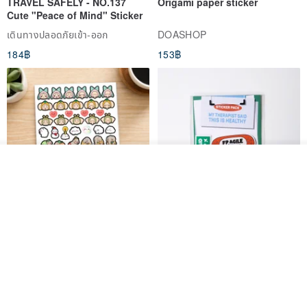
TRAVEL SAFELY - NO.137
Origami paper sticker
Cute "Peace of Mind" Sticker
เดินทางปลอดภัยเข้า-ออก
DOASHOP
184฿
153฿
ผลิตตามใบสั่งซื้อ
ถูกใจ
View Shop
สติกเกอร์ | เอลล่าโน๊ต
เซ็ตสติกเกอร์ MY THERAPIST
SAID THIS IS HEALTHY
SISIDEA
ease around
60฿
280฿