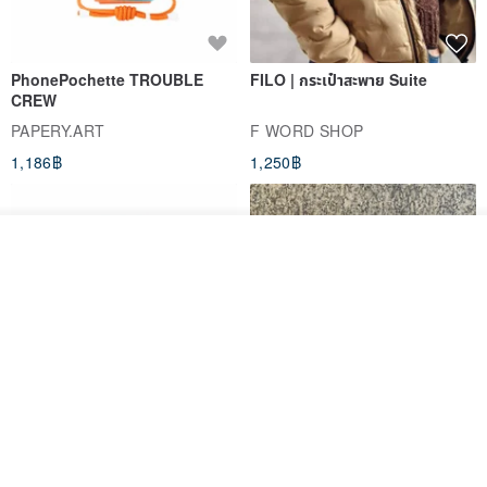
PhonePochette TROUBLE
FILO | กระเป๋าสะพาย Suite
CREW
PAPERY.ART
F WORD SHOP
1,186฿
1,250฿
วางในรถเข็น
ถูกใจ
View Shop
PhonePochette - MOODTONE
FILO Saddle Waist Pack
- Dark Eclipse - Eco Leather
PAPERY.ART
F WORD SHOP