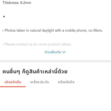
Thickness: 8.2mm
✦
• Photos taken in natural daylight with a mobile phone, no filters.
• Please contact us for more product videos.
อ่านเพิ่มเติม
• All natural Type-A jadeite sold in our store is free of any chemical
processing. Natural characteristics such as cloud-like inclusions,
คนอื่นๆ ก็ดูสินค้าเหล่านี้ด้วย
stone lines, mineral inclusions, or cracks are considered normal
and not flaws.
สร้อยข้อมือ
เครื่องประดับ
สร้อยข้อมือ
• Hong Kong Jadeite Appraisal Certificate can be provided upon
request.