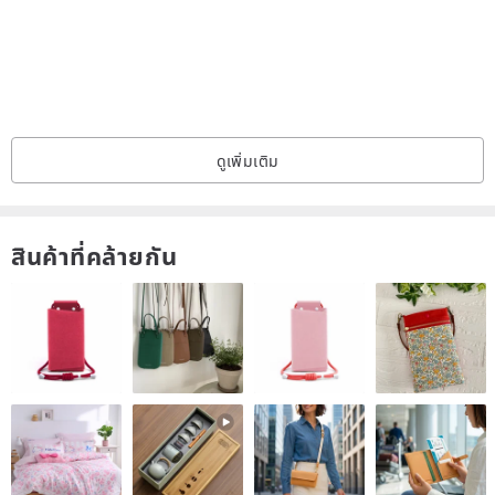
• Due to the large quantity of items available, not all can be
photographed individually. Please share your budget or
preferences, and we will help you find your perfect piece.
• In-person viewings are welcome; studio visits are by appointment
ดูเพิ่มเติม
only.
• Items are sold on multiple platforms; please inquire before placing
สินค้าที่คล้ายกัน
an order.
• All sales are final; no returns or exchanges.