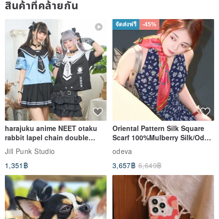
สินค้าที่คล้ายกัน
จัดส่งฟรี
-45%
harajuku anime NEET otaku
Oriental Pattern Silk Square
rabbit lapel chain double
Scarf 100%Mulberry Silk/Ode
breasted sailor top JJ2540
to the Yi Tribe–Courage
Jill Punk Studio
odeva
1,351฿
3,657฿
6,649฿