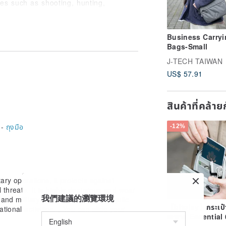
ies such as shooting, hunting,
ous dangers in competitions or
Business Carryi
Bags-Small
fically designed for cyclists.
uding motorcycle hill climbs, enduro,
J-TECH TAIWAN
tocross and more.
US$ 57.91
สินค้าที่คล้า
or angle of use!
 -
ถุงมือ
-12%
eed 25°C, and it should not be
slight pigment residue after soaking.
tely from dark-colored clothes to
dry, do not tumble dry and iron, do
tary operations, it protects against
 threats. It is highly dexterous and wear-
我們建議的瀏覽環境
nd military equipment. It is also quite
【bitplay】กระเป๋
tional activities. , You can slide your
สะพาย Essential 