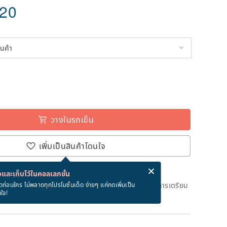
.20
วางในรถเข็น
เพิ่มเป็นสินค้าโดนใจ
่ง eCard ฟรีเมื่อซื้อสินค้า!
eCard คืออะไร?
และเก็บไว้ในคอลเลกชั่น
ึงวันที่จะจัดส่งสินค้า จะใช้เวลาประมาณ 3 วันทางการในการเตรียม
ดก่อนใคร ไม่พลาดทุกโปรโมชั่นเด็ด ง่ายๆ แค่กดเพิ่มเป็น
นใจ!
ด)