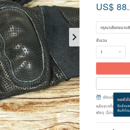
US$
88
จำนวน
เขียนข้อความและส
กดหัวใจ
หลังจากที่ชำระเงินถ
รับส่วนล
สินค้าโด
พัสดุ (ไม่รวมวันหยุ