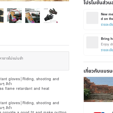
โปรโมชั่นส่วน
New mem
d on the
รายละเอี
Bring h
Enjoy di
รายละเอี
หาอาจไม่แม่นยำ
เกี่ยวกับแบรน
as flame retardant and heat
rs provide a good fit and make putting