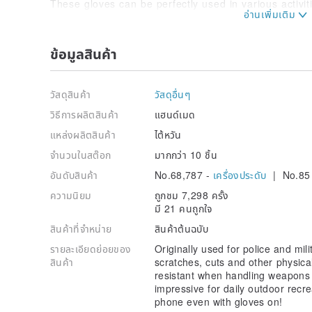
These gloves can be perfectly used in various activit
camping, paintball, airsoft and archery to avoid vari
activities.
ข้อมูลสินค้า
- gloves for motorcycle-
+ The style and safety features of the glove are speci
+ Can be used for many motorcycle sports events incl
วัสดุสินค้า
วัสดุอื่นๆ
freestyle motocross, trials, motoball, track, ATV mo
วิธีการผลิตสินค้า
แฮนด์เมด
- fingertip touch -
แหล่งผลิตสินค้า
ไต้หวัน
You can slide your phone while wearing gloves!
※Touch sensitivity may vary due to screen protector 
จำนวนในสต๊อก
มากกว่า 10 ชิ้น
อันดับสินค้า
No.68,787 -
เครื่องประดับ
| No.85
【Precautions】
When washing, the water temperature should not exc
ความนิยม
ถูกชม 7,298 ครั้ง
soaked for more than 5 minutes. It is normal to have 
มี 21 คนถูกใจ
Remind you! Please wash light-colored clothes separa
avoid staining.
สินค้าที่จำหน่าย
สินค้าต้นฉบับ
Note: Wash in warm water, do not machine wash, air 
รายละเอียดย่อยของ
Originally used for police and mili
not use bleach for washing.
สินค้า
scratches, cuts and other physical
resistant when handling weapons a
impressive for daily outdoor recrea
phone even with gloves on!