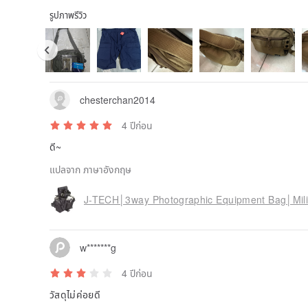
รูปภาพรีวิว
chesterchan2014
4 ปีก่อน
ดี~
แปลจาก ภาษาอังกฤษ
J-TECH│3way Photographic Equipment Bag│Milit
w*******g
4 ปีก่อน
วัสดุไม่ค่อยดี