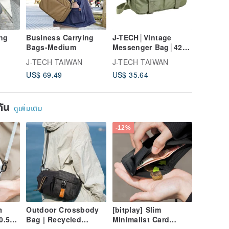
ng
Business Carrying
J-TECH│Vintage
Bags-Medium
Messenger Bag│420
Denier Front
J-TECH TAIWAN
J-TECH TAIWAN
Pocket│Water
US$ 69.49
US$ 35.64
Resistant Large
Capacity Casual
Backpack
ยกัน
ดูเพิ่มเติม
-12%
า
Outdoor Crossbody
[bitplay] Slim
0.5L
Bag | Recycled
Minimalist Card