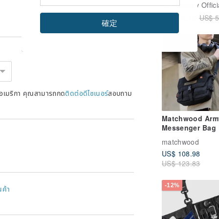
ขนาดพกพา | กระเป
Ad
bitplay Offici
สะพายข้าง
US$ 50.18
US$ 5
確定
-12%
หรัฐอเมริกา คุณสามารถกด
ติดต่อดีไซเนอร์
สอบถาม
Matchwood Arm
Messenger Bag
matchwood
US$ 108.98
US$ 123.83
-12%
นค้า