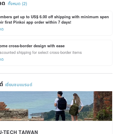
ลด
ทั้งหมด (2)
bers get up to US$ 6.00 off shipping with minimum spen
ir first Pinkoi app order within 7 days!
ยด
ome cross-border design with ease
scounted shipping for select cross-border items
ยด
ด์
เยี่ยมชมแบรนด์
J-TECH TAIWAN