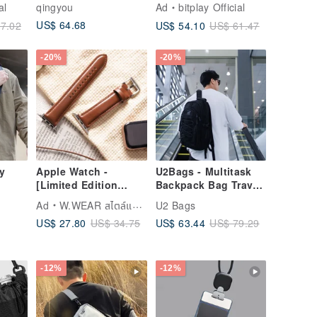
๋า
Water-Repellent
Holder
al
qingyou
Ad
bitplay Official
Fabric | Multi-Pocket
US$ 64.68
US$ 54.10
7.02
US$ 61.47
Design | Black
-20%
-20%
y
Apple Watch -
U2Bags - Multitask
[Limited Edition
Backpack Bag Travel
Warm Tea Brown]
Backpack Student
Ad
W.WEAR สไตล์แห่งเวลา
U2 Bags
Genuine Leather
Backpack Book Bag
US$ 27.80
US$ 63.44
US$ 34.75
US$ 79.29
Apple Watch Strap
YKK Zipper
with Matching
Stitching
-12%
-12%