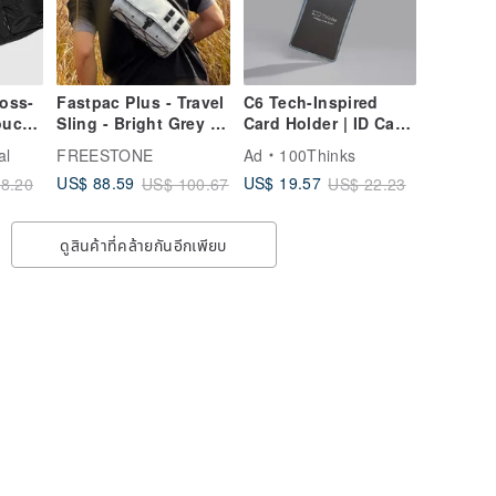
oss-
Fastpac Plus - Travel
C6 Tech-Inspired
ouch |
Sling - Bright Grey |
Card Holder | ID Card
Ripstop, RecyclePET,
Holder | Card Case |
al
FREESTONE
Ad
100Thinks
DWR
Badge Holder |
US$ 88.59
US$ 19.57
8.20
US$ 100.67
US$ 22.23
Retractable Card
Holder
ดูสินค้าที่คล้ายกันอีกเพียบ