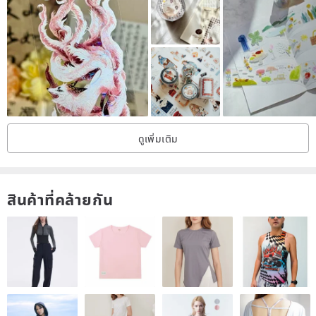
whereas washi tapes with special oil treatment have a more layered
feel.
Before You Buy
1/ There may be slight color variations in the actual product; the
final color will be based on the physical item.
2/ The tape's sealed edge might be slightly uneven or incomplete,
ดูเพิ่มเติม
and there may be residual adhesive.
3/ Minor shifts (within 1mm) in the special oil effect are considered
normal.
สินค้าที่คล้ายกัน
4/ Washi tape is a thin, semi-transparent paper with a naturally
slightly yellowish hue, not pure white. PET is a transparent material,
similar to nylon.
5/ Patterns on the tape will need to be cut out by yourself.
By purchasing this item, you acknowledge and agree to the