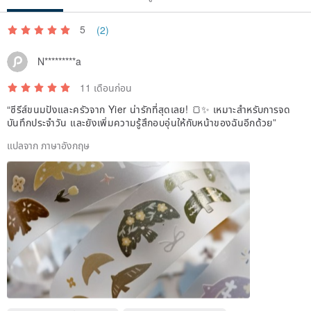
5
(2)
N*********a
11 เดือนก่อน
“ซีรีส์ขนมปังและครัวจาก Yier น่ารักที่สุดเลย! 🍞✨ เหมาะสำหรับการจด
บันทึกประจำวัน และยังเพิ่มความรู้สึกอบอุ่นให้กับหน้าของฉันอีกด้วย”
แปลจาก ภาษาอังกฤษ