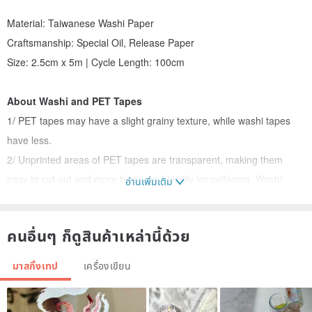
Material: Taiwanese Washi Paper
Craftsmanship: Special Oil, Release Paper
Size: 2.5cm x 5m | Cycle Length: 100cm
About Washi and PET Tapes
1/ PET tapes may have a slight grainy texture, while washi tapes
have less.
2/ Unprinted areas of PET tapes are transparent, making them
easy to cut out and more beginner-friendly for collaging. Washi
อ่านเพิ่มเติม
tapes are opaque.
3/ PET tapes feature white ink, making them less prone to show
คนอื่นๆ ก็ดูสินค้าเหล่านี้ด้วย
through compared to washi tapes.
4/ PET tapes offer some water resistance, while washi tapes are
มาสกิ้งเทป
เครื่องเขียน
not waterproof.
5/ PET tapes with special oil treatment appear overall brighter,