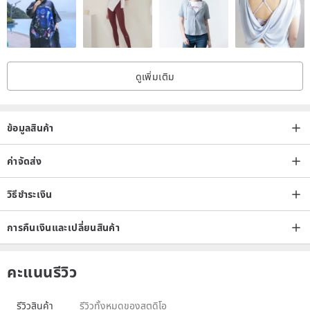
above conditions. Please read carefully before buying to
protect your rights.
If you have any questions during use, feel free to consult the
designer.
ดูเพิ่มเติม
ข้อมูลสินค้า
ค่าจัดส่ง
วิธีชำระเงิน
การคืนเงินและเปลี่ยนสินค้า
คะแนนรีวิว
รีวิวสินค้า
รีวิวทั้งหมดของสตูดิโอ