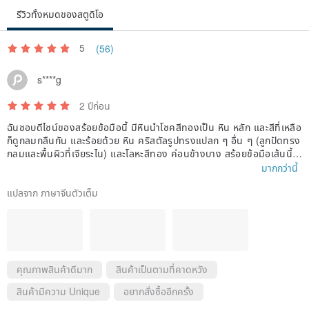
รีวิวทั้งหมดของสตูดิโอ
5
(56)
s****g
2 ปีก่อน
ฉันชอบดีไซน์ของสร้อยข้อมือนี้ มีหินนำโชคสีทองเป็น หิน หลัก และสีที่เหลือ
ก็ดูกลมกลืนกัน และร้อยด้วย หิน คริสตัลรูปทรงแปลก ๆ อื่น ๆ (ลูกปัดทรง
กลมและพื้นผิวที่เจียระไน) และโลหะสีทอง ค่อนข้างบาง สร้อยข้อมือเส้นนี้ฉั
นสามารถใส่กำไลเส้นเล็ก ๆ เหล่านี้ซ้อนกันได้ และมีพื้นผิวที่ละเอียดมาก แส
มากกว่านี้
งสีฟ้าของแสงจันทร์ สีเทา ที่ฉันสื่อสารและร่วมมือกับนักออกแบบก็สวยงาม
มากเช่นกัน (บริการมีน้ำใจ) อดไม่ได้ที่จะรู้สึกดึงดูดใจเมื่อได้เห็นมันและฉันก็
แปลจาก ภาษาจีนตัวเต็ม
รู้เช่นกัน หินนำโชคสีทองสามารถนำโชคมาให้ฉันทุกประเภท!
คุณภาพสินค้าดีมาก
สินค้าเป็นตามที่คาดหวัง
สินค้ามีความ Unique
อยากสั่งซื้ออีกครั้ง