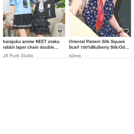
harajuku anime NEET otaku
Oriental Pattern Silk Square
rabbit lapel chain double
Scarf 100%Mulberry Silk/Ode
breasted sailor top JJ2540
to the Yi Tribe–Courage
Jill Punk Studio
odeva
1,351฿
3,657฿
6,649฿
ผลิตตามใบสั่งซื้อ
ถูกใจ
View Shop