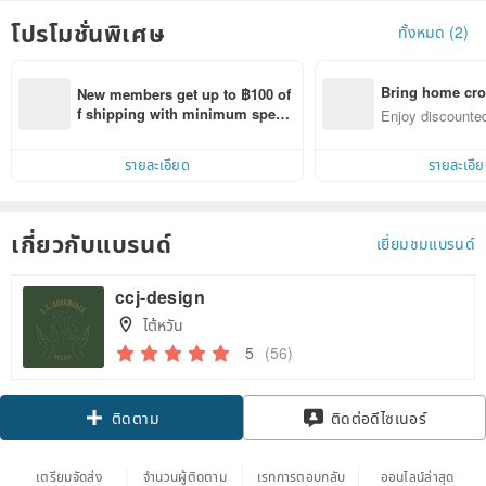
โปรโมชั่นพิเศษ
ทั้งหมด (2)
Bring home cro
New members get up to ฿100 of
n with ease
f shipping with minimum spen
Enjoy discounted
d on their first Pinkoi app order 
ct cross-border 
within 7 days!
รายละเอียด
รายละเอี
เกี่ยวกับแบรนด์
เยี่ยมชมแบรนด์
ccj-design
ไต้หวัน
5
(56)
Claim coupon
ติดต่อดีไซเนอร์
ติดตาม
เตรียมจัดส่ง
จำนวนผู้ติดตาม
เรทการตอบกลับ
ออนไลน์ล่าสุด