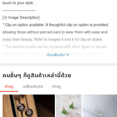
touch to your style.
—————————
[🎨 Image Description]
* Clip-on option available: A thoughtful clip-on option is provided,
allowing those without pierced ears to wear them with ease and
enjoy their beauty. Refer to images 5 and 6 for clip-on styles.
* The central crystal can be replaced with other types of stones.
Please contact the designer if you have specific requests. The
อ่านเพิ่มเติม
crystal shown in Image 5 is Aquamarine.
คนอื่นๆ ก็ดูสินค้าเหล่านี้ด้วย
[🔮 Crystal Properties]
* Blue Moonstone is believed to have properties that stabilize
ต่างหู
เครื่องประดับ
ต่างหู
emotions, enhance spirituality, and boost personal charisma.