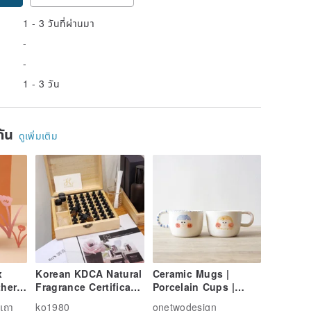
1 - 3 วันที่ผ่านมา
-
-
1 - 3 วัน
ยกัน
ดูเพิ่มเติม
x
Korean KDCA Natural
Ceramic Mugs |
her
Fragrance Certificate
Porcelain Cups |
Course
Blessing Cups |
เถา
ko1980
onetwodesign