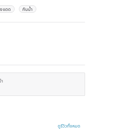
สงแดด
กันน้ำ
ยำ
ดูรีวิวทั้งหมด