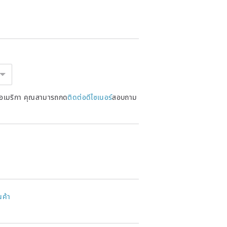
หรัฐอเมริกา คุณสามารถกด
ติดต่อดีไซเนอร์
สอบถาม
นค้า