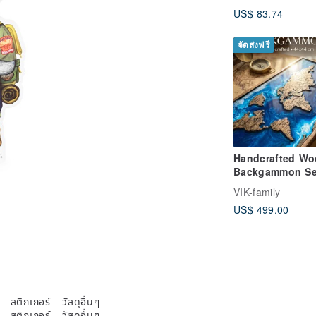
House Gift Box 
US$ 83.74
จัดส่งฟรี
Handcrafted W
Backgammon Se
Luxury Gift ga
VIK-family
44*44 cm Nardi
US$ 499.00