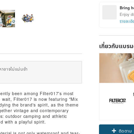
Bring h
Enjoy di
รายละเอี
เกี่ยวกับแบรน
หาอาจไม่แม่นยำ
stently been among Filter017's most
 wait, Filter017 is now featuring "Mix
ing the brand's spirit, as the theme
ogether vintage and contemporary
es: outdoor camping and athletic
 with a playful spirit.
ติดตาม
terial is not only waterproof and tear-