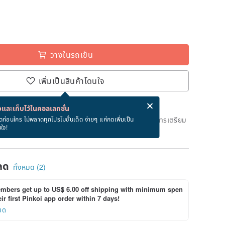
วางในรถเข็น
เพิ่มเป็นสินค้าโดนใจ
่ง eCard ฟรีเมื่อซื้อสินค้า!
eCard คืออะไร?
และเก็บไว้ในคอลเลกชั่น
ึงวันที่จะจัดส่งสินค้า จะใช้เวลาประมาณ 1 วันทางการในการเตรียม
ดก่อนใคร ไม่พลาดทุกโปรโมชั่นเด็ด ง่ายๆ แค่กดเพิ่มเป็น
นใจ!
ด)
ลด
ทั้งหมด (2)
bers get up to US$ 6.00 off shipping with minimum spen
ir first Pinkoi app order within 7 days!
ยด