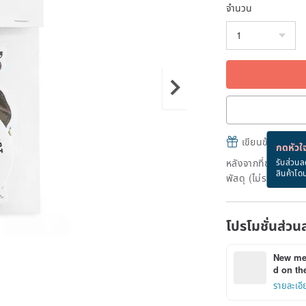
จำนวน
เขียนข้อความและส
กดหัวใจ
หลังจากที่ชำระเงินถ
รับส่วนล
สินค้าโด
พัสดุ (ไม่รวมวันหยุ
โปรโมชั่นส่วน
New mem
d on the
รายละเอี