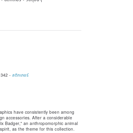
,342 -
สติกเกอร์
graphics have consistently been among
ign accessories. After a considerable
"Mix Badger," an anthropomorphic animal
irit, as the theme for this collection.