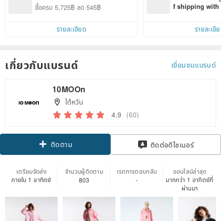
f shipping wit
ซื้อครบ 5,725฿ ลด 545฿
d on their first
within 7 days!
รายละเอียด
รายละเอี
เกี่ยวกับแบรนด์
เยี่ยมชมแบรนด์
10MOOn
ไต้หวัน
4.9
(60)
ติดตาม
ติดต่อดีไซเนอร์
เตรียมจัดส่ง
จำนวนผู้ติดตาม
เรทการตอบกลับ
ออนไลน์ล่าสุด
ภายใน 1 อาทิตย์
มากกว่า 1 อาทิตย์ที่
803
-
ผ่านมา