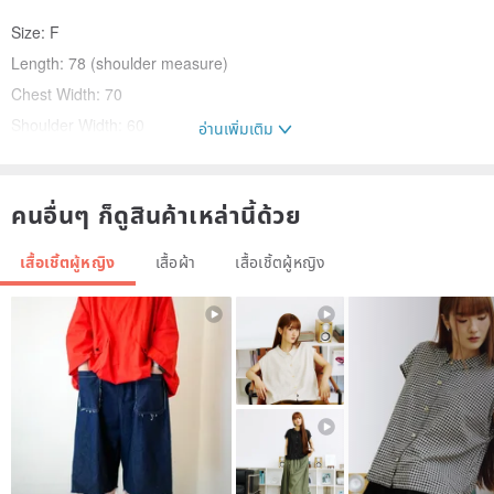
Size: F
Length: 78 (shoulder measure)
Chest Width: 70
Shoulder Width: 60
อ่านเพิ่มเติม
Sleeve length: 66
คนอื่นๆ ก็ดูสินค้าเหล่านี้ด้วย
100% cotton
เสื้อเชิ้ตผู้หญิง
เสื้อผ้า
เสื้อเชิ้ตผู้หญิง
1. For any clothes, it is recommended to wash dark and light colors
separately to avoid mutual staining.
2. When washing, the water temperature should be lower than
30°C, put it in a laundry bag for short-range washing at a weak
speed, use neutral detergent, and the soaking time should not be
too long.
3. Do not use bleach, fluorescent whitening agent and fabric