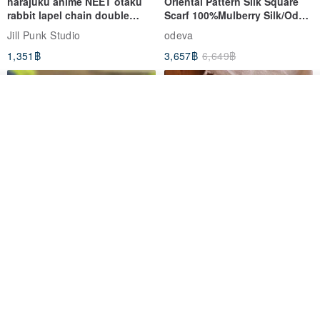
harajuku anime NEET otaku
Oriental Pattern Silk Square
rabbit lapel chain double
Scarf 100%Mulberry Silk/Ode
breasted sailor top JJ2540
to the Yi Tribe–Courage
Jill Punk Studio
odeva
1,351฿
3,657฿
6,649฿
ดูสินค้าอื่นๆ ของดีไซเนอร์
View Shop
Pet Scarf // firefly/Clown // Cat
【Pinkoi x SOU・SOU】Phone
Scarf / Dog Scarf
Case/ Smile/ Red
KAKO.pet
Hereafter.studio
413฿
1,107฿