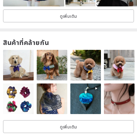
softener, so as not to damage the fabric.
4. After washing, please dehydrate at a low speed and lightly, and
ดูเพิ่มเติม
do not dry to avoid shrinkage of the clothes.
5. If ironing is required, please iron it with a low-temperature pad,
and the temperature should not exceed 110°C.
สินค้าที่คล้ายกัน
6. When wearing, please pay attention to avoid frictional contact
with other items such as bag accessories.
7. The store has tried its best to present the color of the actual
product as completely as possible, but everyone's computer and
mobile phone screen monitors are different, and there is inevitably
a slight color difference.
Buyers who have strict requirements on color, please consider
carefully before placing an order. If you have any questions, please
feel free to send us a private message before purchasing.
ดูเพิ่มเติม