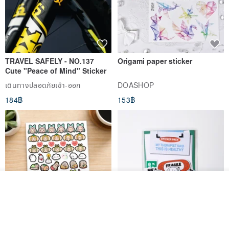
TRAVEL SAFELY - NO.137
Origami paper sticker
Cute "Peace of Mind" Sticker
เดินทางปลอดภัยเข้า-ออก
DOASHOP
184฿
153฿
รอคิว
View Shop
สติกเกอร์ | เอลล่าโน๊ต
เซ็ตสติกเกอร์ MY THERAPIST