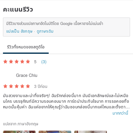
คะแนนรีวิว
มีรีวิวบางส่วนแปลภาษาอัตโนมัติโดย Google เนื้อหาอาจไม่แม่นยำ
แปลเป็น อังกฤษ
ดูภาษาเดิม
รีวิวทั้งหมดของสตูดิโอ
5
(3)
Grace Chiu
3 ปีก่อน
มันสวยงามและน่าทึ่งจริงๆ! ฉันรักกล่องนี้มาก มันมีเอกลักษณ์และไม่เหมือ
นใคร บรรจุภัณฑ์มีความรอบคอบมาก การ์ดน่าประทับใจมาก การรอคอยทั้ง
หมดนั้นคุ้มค่า ฉันแค่อยากให้คุณรู้ว่าฉันชอบกล่องนี้มากแค่ไหนและตั้งตาร
อที่จะซื้อ มันอีกครั้ง !
มากกว่านี้
แปลจาก ภาษาอังกฤษ