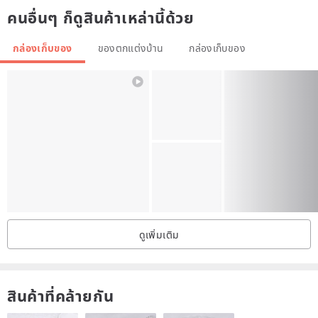
คนอื่นๆ ก็ดูสินค้าเหล่านี้ด้วย
The drawers slide out easily as I greased them with wax. Pay
attention to the legs - I made them from cute wooden beads!
กล่องเก็บของ
ของตกแต่งบ้าน
กล่องเก็บของ
The chest of drawers is perfect for a rustic or cottage interior. Also,
the desktop organizer will be a unique gift for your loved ones!
DELIVERY
I try to pack my products well enough so that they arrive intact to
the buyer.
ดูเพิ่มเติม
The item will be ready for shipping within 1-3 business days.
You will receive a tracking number to control the process of the
สินค้าที่คล้ายกัน
shipment.