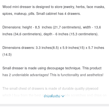
Wood mini dresser is designed to store jewelry, herbs, face masks,
spices, makeup, pills. Small cabinet has 4 drawers.
Dimensions: height - 8,5 inches (21,7 centimeters), width - 13,6
inches (34,6 centimeters), depth - 6 inches (15,3 centimeters).
Dimensions drawers: 3.3 inches(8.5) x 5.9 inches(15) x 5.7 inches
(14.5)
Small dresser is made using decoupage technique. This product
has 2 undeniable advantages! This is functionality and aesthetics!
The small chest of drawers is made of durable quality plywood
which I buy from the best craftsmen. I made scratches and chips on
อ่านเพิ่มเติม
the case, drove in small nails and applied several layers of wood
stain and wax. I pasted pictures on the side walls of the dresser.