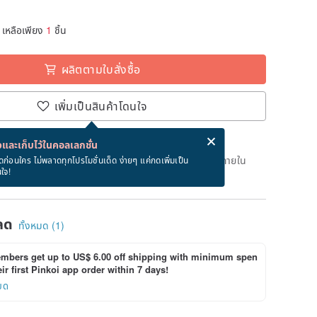
เหลือเพียง
1
ชิ้น
ผลิตตามใบสั่งซื้อ
เพิ่มเป็นสินค้าโดนใจ
่ง eCard ฟรีเมื่อซื้อสินค้า!
eCard คืออะไร?
และเก็บไว้ในคอลเลกชั่น
เวลาผลิต 30 วันทำการหลังจากชำระเงิน สั่งตอนนี้จะได้รับภายใน
ดก่อนใคร ไม่พลาดทุกโปรโมชั่นเด็ด ง่ายๆ แค่กดเพิ่มเป็น
นใจ!
ลด
ทั้งหมด (1)
bers get up to US$ 6.00 off shipping with minimum spen
ir first Pinkoi app order within 7 days!
ยด