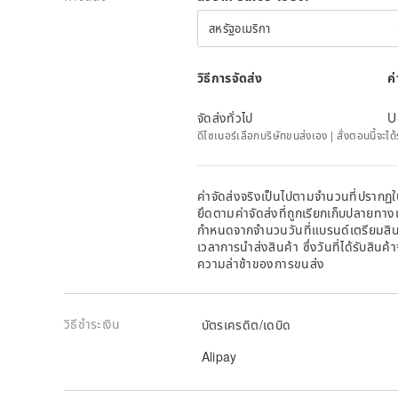
สหรัฐอเมริกา
วิธีการจัดส่ง
ค
จัดส่งทั่วไป
U
ดีไซเนอร์เลือกบริษัทขนส่งเอง | สั่งตอนนี้จะไ
ค่าจัดส่งจริงเป็นไปตามจำนวนที่ปรากฏใน
ยึดตามค่าจัดส่งที่ถูกเรียกเก็บปลายทาง
กำหนดจากจำนวนวันที่แบรนด์เตรียมสินค
เวลาการนำส่งสินค้า ซึ่งวันที่ได้รับสินค้
ความล่าช้าของการขนส่ง
วิธีชำระเงิน
บัตรเครดิต/เดบิด
Alipay