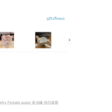
ดูรีวิวทั้งหมด
 jewelry Female pussy 瓷項鍊 現代珠寶