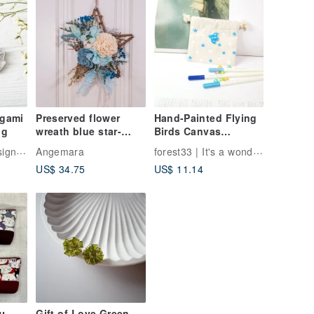
igami
Preserved flower
Hand-Painted Flying
ng
wreath blue star-
Birds Canvas
shaped/essential oil
Drawstring Pouch -
forest33 | It's a wonderful life.
ั่งทำพิเศษ
Angemara
wreath/ home decor
Made in Taiwan
US$ 34.75
US$ 11.14
าม
Gift of Love Green