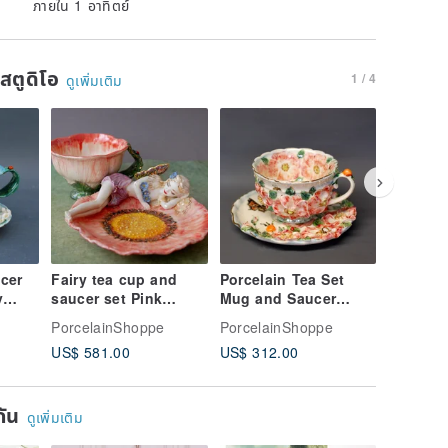
ภายใน 1 อาทิตย์
นสตูดิโอ
1 / 4
ดูเพิ่มเติม
cer
Fairy tea cup and
Porcelain Tea Set
Handmad
y
saucer set Pink
Mug and Saucer
Princess
 bee
flower Sleeping fairy
Flowers Bees
mug Blu
PorcelainShoppe
PorcelainShoppe
Porcela
Porcelain figurine
Butterflies Berries
Mug Fai
US$ 581.00
US$ 312.00
US$ 187
Porcelain art
ยกัน
ดูเพิ่มเติม