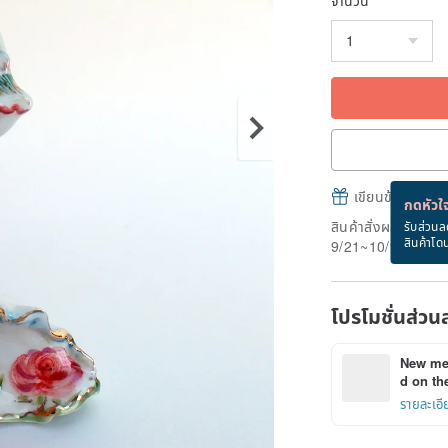
เขียนข้อความและส
กดหัวใจ
สินค้าสั่งผลิต" ใช้
รับส่วนล
สินค้าโด
9/21~10/9
โปรโมชั่นส่วน
New mem
d on the
รายละเอี