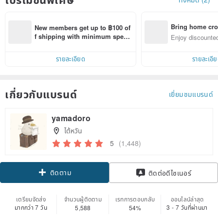
Bring home cro
New members get up to ฿100 of
n with ease
f shipping with minimum spen
Enjoy discounted
d on their first Pinkoi app order 
ct cross-border 
within 7 days!
รายละเอียด
รายละเอี
เกี่ยวกับแบรนด์
เยี่ยมชมแบรนด์
yamadoro
ไต้หวัน
5
(1,448)
ติดตาม
ติดต่อดีไซเนอร์
เตรียมจัดส่ง
จำนวนผู้ติดตาม
เรทการตอบกลับ
ออนไลน์ล่าสุด
มากกว่า 7 วัน
3 - 7 วันที่ผ่านมา
5,588
54%