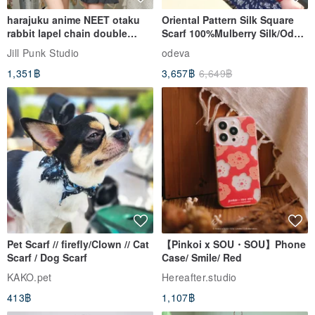
harajuku anime NEET otaku
Oriental Pattern Silk Square
rabbit lapel chain double
Scarf 100%Mulberry Silk/Ode
breasted sailor top JJ2540
to the Yi Tribe–Courage
Jill Punk Studio
odeva
1,351฿
3,657฿
6,649฿
Pet Scarf // firefly/Clown // Cat
【Pinkoi x SOU・SOU】Phone
Scarf / Dog Scarf
Case/ Smile/ Red
KAKO.pet
Hereafter.studio
413฿
1,107฿