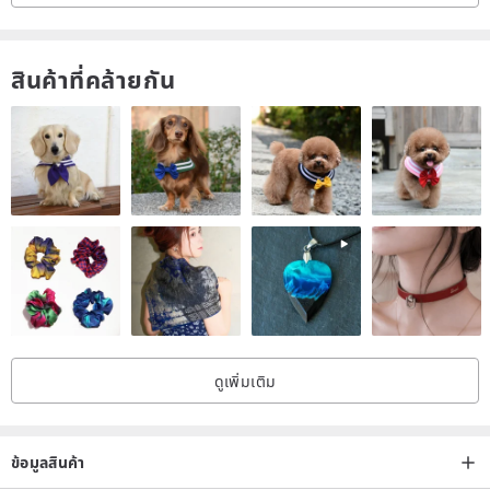
When the waves soaked the cuffs of my pants, I suddenly realized
สินค้าที่คล้ายกัน
—the difficult paths I once struggled to let go of have quietly
blossomed into flowers.
- - -
In the moment all five were completed,
my heart felt as vast and open as the sea.
I hope the waves can carry these words and illustrations
ดูเพิ่มเติม
to those who need them.
ข้อมูลสินค้า