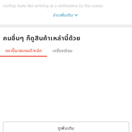
rooftop feels like arriving at a clothesline by the ocean.
อ่านเพิ่มเติม
You hang your feelings out, one by one—letting the sea breeze and
warm sunlight sweep your worries across the wide open sea.
คนอื่นๆ ก็ดูสินค้าเหล่านี้ด้วย
◌ Hello Girl
ตราปั๊ม/สแตมป์/หมึก
เครื่องเขียน
With all the energy I’ve got, I want to shout a bright hello! to you in
the distance.
◌ Bicycle Girl
Instead of always pushing forward, I now prefer to pause, reset my
heart whenever needed, and stay true to who I am.
ดูเพิ่มเติม
◌ Flower-Pants Girl