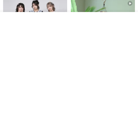
ดูสินค้าอื่นๆ ของดีไซเนอร์
View Shop
Original Mass-Produced Heart
【Simple Wooden Japanese
Declaration Lace Short-Sleeve
Wind Chime - small】Arty
Bow Tie Shirt Ruffle Love
style/ Minimalist/ Zen
Jill Punk Studio
Dionysus Artcrafts
High-Waist Short Skirt JJ2570
1,122฿
893฿
-20%