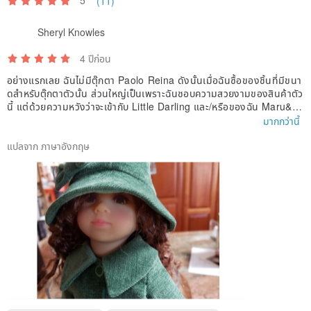
5
(11)
Sheryl Knowles
4 ปีก่อน
อย่างแรกเลย ฉันไม่มีตุ๊กตา Paolo Reina ดังนั้นเมื่อฉันซื้อของชิ้นที่มีขนา
ดสำหรับตุ๊กตาตัวนั้น ส่วนใหญ่เป็นเพราะฉันชอบความสวยงามของสินค้าตัว
นี้ แต่ด้วยความหวังว่าจะเข้ากับ Little Darling และ/หรือของฉัน Maru&Fr
iends มินิเพิลส์ แต่มันเป็นความผิดของฉันทั้งหมดหากรายการไม่พอดี เสื้อ
มากกว่านี้
โค้ตตัวเล็กเหล่านี้ทำขึ้นอย่างสวยงามและเป็นวัสดุที่เหมาะสมมากสำหรับตุ๊ก
ตาขนาดนี้ อันที่ฉันได้เป็นเสื้อโค้ทพีโค้ตสำหรับเพื่อนมินิวัย 13 นิ้วของฉัน แ
แปลจาก ภาษาอังกฤษ
ละยังใส่ได้พอดีกับชุดที่ฉันใส่กับเธออีกด้วย เนื่องจากหัวของตุ๊กตา PR นั้นใ
หญ่กว่าตามสัดส่วนของ minipal หมวกจึงพอดีกับตุ๊กตาตัวนี้ ผม" ฉันรักก
ารซื้อนี้