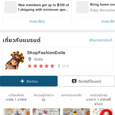
Bring home cro
New members get up to ฿100 of
n with ease
f shipping with minimum spen
Enjoy discounted
d on their first Pinkoi app order 
ct cross-border 
within 7 days!
รายละเอียด
รายละเอี
เกี่ยวกับแบรนด์
เยี่ยมชมแบรนด์
ShopFashionDolls
รัสเซีย
5
(11)
Claim coupon
ติดต่อดีไซเนอร์
ติดตาม
เตรียมจัดส่ง
จำนวนผู้ติดตาม
เรทการตอบกลับ
ออนไลน์ล่าสุด
ภายใน 1 อาทิตย์
มากกว่า 1 อาทิตย์ที่
32
-
ผ่านมา