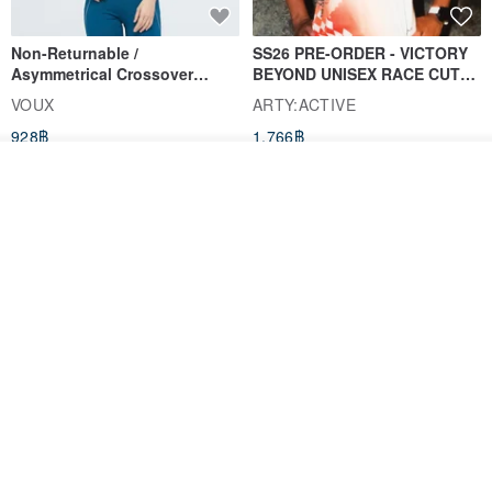
Non-Returnable /
SS26 PRE-ORDER - VICTORY
Asymmetrical Crossover
BEYOND UNISEX RACE CUT
Cropped Sweat-Wicking Top
TANK
VOUX
ARTY:ACTIVE
(Women's) - Perpetual Day
928฿
1,766฿
White
ดูสินค้าอื่นๆ ของดีไซเนอร์
View Shop
Women's Coffee Yarn Short
Women's Little Logo Short
Sleeve T-Shirt With Small
Sleeve T-Shirt
Logo Description – Coffee y
blueplace
blueplace
615฿
615฿