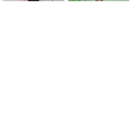
ดูสินค้าอื่นๆ ของดีไซเนอร์
View Shop
Original Mass-Produced Heart
【Simple Wooden Japanese
Declaration Lace Short-Sleeve
Wind Chime - small】Arty
Bow Tie Shirt Ruffle Love
style/ Minimalist/ Zen
Jill Punk Studio
Dionysus Artcrafts
High-Waist Short Skirt JJ2570
1,122฿
893฿
-20%