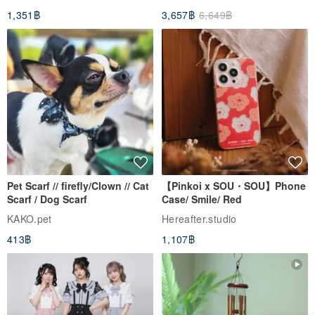
1,351฿
3,657฿
6,649฿
Pet Scarf // firefly/Clown // Cat
【Pinkoi x SOU・SOU】Phone
Scarf / Dog Scarf
Case/ Smile/ Red
KAKO.pet
Hereafter.studio
413฿
1,107฿