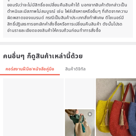
Size frog: Height: 24 cm (9.44 inches)
ยอมรับว่าจะไม่มีสิทธิ์ขอเปลี่ยนคืนสินค้าได้ นอกจากสินค้าดังกล่าวเป็น
ตำหนิและมีสภาพไม่สมบูรณ์ เช่น ไฟล์เสียหายหรืออื่นๆ ที่เกิดจากความ
ผิดพลาดของแบรนด์ กรณีเป็นสินค้าประเภทสั่งทำพิเศษ ดีไซเนอร์มี
This master class does not contain crochet lessons
สิทธิ์ปฏิเสธการยกเลิกคำสั่งซื้อหรือการเปลี่ยนคืนสินค้า ดังนั้นโปรด
and assumes basic knowledge.
อ่านรายละเอียดของสินค้าให้ครบถ้วนก่อนทำการสั่งซื้อ
Difficulty: medium.
This template is for your personal use only. You can sell finished
products according to this pattern.
คนอื่นๆ ก็ดูสินค้าเหล่านี้ด้วย
คอร์สงานฝีมือ/หนังสือคู่มือ
สินค้าดิจิทัล
This is a digital postcard and no physical item will be shipped to
you.
Instant Download