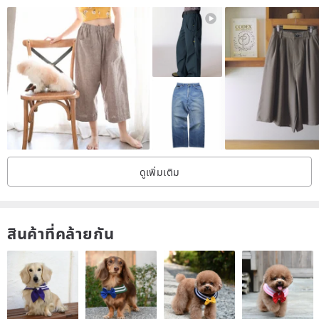
The high waist position slightly widens the waist,
Add two buckles to increase the visual focus.
Whether it’s paired with loose or fitted tops,
Can make a spontaneous outfit in the cool autumn and winter
seasons.
This style is available in gray and black.
<Product details description>
ดูเพิ่มเติม
‧High waist and wide waist
‧Wide straight leg pants
‧Front pockets on both sides
สินค้าที่คล้ายกัน
‧Double live pleats on the front waist
‧Double hip pockets
‧Two straight buckles on the waist
<Product horizontal size>