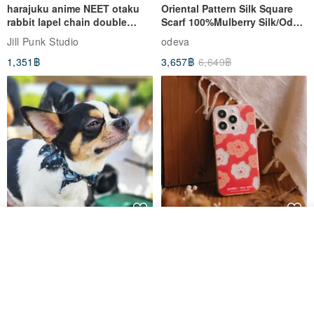
harajuku anime NEET otaku
Oriental Pattern Silk Square
rabbit lapel chain double
Scarf 100%Mulberry Silk/Ode
breasted sailor top JJ2540
to the Yi Tribe–Courage
Jill Punk Studio
odeva
1,351฿
3,657฿
6,649฿
รอคิว
Pet Scarf // firefly/Clown // Cat
【Pinkoi x SOU・SOU】Phone
ถูกใจ
View Shop
Scarf / Dog Scarf
Case/ Smile/ Red
KAKO.pet
Hereafter.studio
413฿
1,107฿