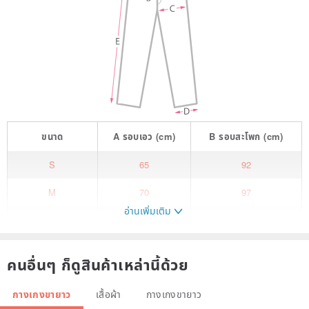
ขนาด
A
รอบเอว
(cm)
B
รอบสะโพก
(cm)
S
65
92
M
70
97
อ่านเพิ่มเติม
L
76
104.5
Inheriting the slim and slender version of "Denin High Waist Straight
คนอื่นๆ ก็ดูสินค้าเหล่านี้ด้วย
Wide Floor Pants",
It adopts the light, thin and stiff wool imported from Italy,
กางเกงขายาว
เสื้อผ้า
กางเกงขายาว
The contours of the wide straight floor-to-ceiling trousers,