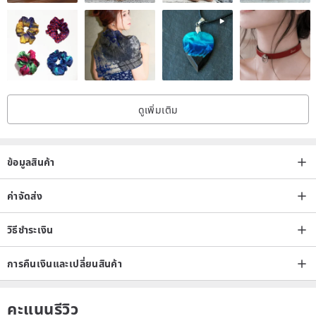
S
Waist: 65cm
Hips: 92cm
Thigh circumference: 63cm
Pants opening width: 26cm
ดูเพิ่มเติม
Pants length: 105cm
M
Waist: 70cm
ข้อมูลสินค้า
Hips: 97cm
Thigh circumference: 67cm
ค่าจัดส่ง
Pants opening width: 28cm
วิธีชำระเงิน
Pants length: 107cm
L
การคืนเงินและเปลี่ยนสินค้า
Waist: 76cm
Hips: 104.5cm
คะแนนรีวิว
Thigh circumference: 71cm