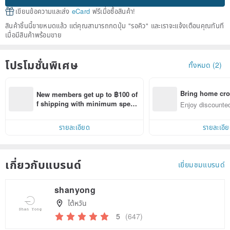
เขียนข้อความและส่ง
eCard
ฟรีเมื่อซื้อสินค้า!
สินค้าชิ้นนี้ขายหมดแล้ว แต่คุณสามารถกดปุ่ม "รอคิว" และเราจะแจ้งเตือนคุณทันที
เมื่อมีสินค้าพร้อมขาย
โปรโมชั่นพิเศษ
ทั้งหมด (2)
Bring home cro
New members get up to ฿100 of
n with ease
f shipping with minimum spen
Enjoy discounted
d on their first Pinkoi app order 
ct cross-border 
within 7 days!
รายละเอียด
รายละเอี
เกี่ยวกับแบรนด์
เยี่ยมชมแบรนด์
shanyong
ไต้หวัน
5
(647)