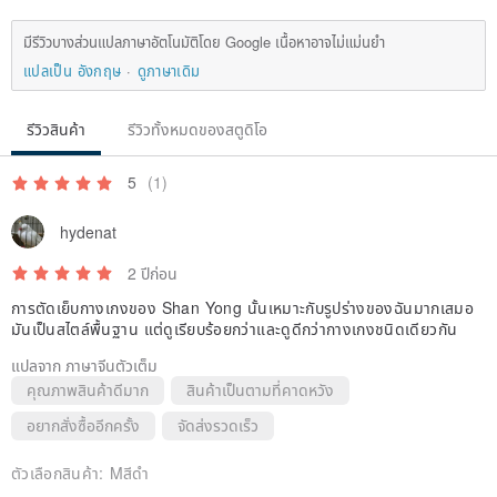
Pants opening width: 31cm
มีรีวิวบางส่วนแปลภาษาอัตโนมัติโดย Google เนื้อหาอาจไม่แม่นยำ
Pants length: 107cm
แปลเป็น อังกฤษ
ดูภาษาเดิม
<Commodity Ingredients>
รีวิวสินค้า
รีวิวทั้งหมดของสตูดิโอ
47% of wool
51% polyester
5
(1)
Elastic fiber 2%
hydenat
Made in Taiwan
2 ปีก่อน
การตัดเย็บกางเกงของ Shan Yong นั้นเหมาะกับรูปร่างของฉันมากเสมอ
มันเป็นสไตล์พื้นฐาน แต่ดูเรียบร้อยกว่าและดูดีกว่ากางเกงชนิดเดียวกัน
แปลจาก ภาษาจีนตัวเต็ม
คุณภาพสินค้าดีมาก
สินค้าเป็นตามที่คาดหวัง
อยากสั่งซื้ออีกครั้ง
จัดส่งรวดเร็ว
ตัวเลือกสินค้า:
Mสีดำ