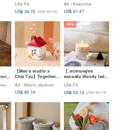
Taiwan Night View
Lilla Fé
Ad
Koazuma
red
Light
US$ 61.47
US$ 34.75
US$ 53.46
-35%
【Mao's studio x
【 สาวงามอยู่ยง
tury
Chia Tzu】Together
คงกระพัน Woody lady
at Home Single
】Scent candle
JSVS ร้านคัดสรรของแต่งบ้านแอนทีค
Ad
Mao’s เล่อเถาเถา
Lilla Fé
mel
House Gift Box Set
US$ 83.74
US$ 52.12
US$ 80.18