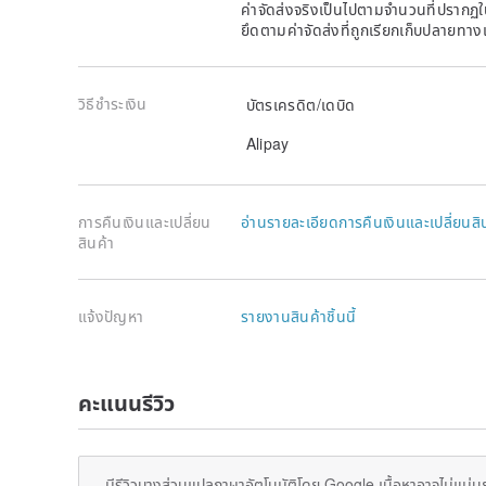
ค่าจัดส่งจริงเป็นไปตามจำนวนที่ปรากฏใน
ยึดตามค่าจัดส่งที่ถูกเรียกเก็บปลายทาง
วิธีชำระเงิน
บัตรเครดิต/เดบิด
Alipay
การคืนเงินและเปลี่ยน
อ่านรายละเอียดการคืนเงินและเปลี่ยนสิ
สินค้า
แจ้งปัญหา
รายงานสินค้าชิ้นนี้
คะแนนรีวิว
มีรีวิวบางส่วนแปลภาษาอัตโนมัติโดย Google เนื้อหาอาจไม่แม่น