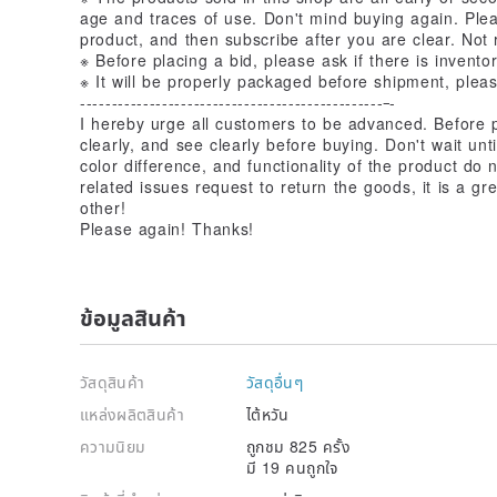
age and traces of use. Don't mind buying again. Ple
product, and then subscribe after you are clear. Not r
※ Before placing a bid, please ask if there is invento
※ It will be properly packaged before shipment, plea
------------------------------------------------
-
I hereby urge all customers to be advanced. Before p
clearly, and see clearly before buying. Don't wait unt
color difference, and functionality of the product do
related issues request to return the goods, it is a g
other!
Please again! Thanks!
ข้อมูลสินค้า
วัสดุสินค้า
วัสดุอื่นๆ
แหล่งผลิตสินค้า
ไต้หวัน
ความนิยม
ถูกชม 825 ครั้ง
มี 19 คนถูกใจ