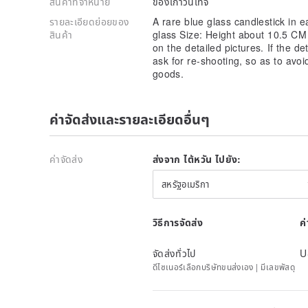
สินค้าที่จำหน่าย
ของเก่าวินเทจ
รายละเอียดย่อยของ
A rare blue glass candlestick in e
สินค้า
glass Size: Height about 10.5 CM 
on the detailed pictures. If the d
ask for re-shooting, so as to avoi
goods.
ค่าจัดส่งและรายละเอียดอื่นๆ
ค่าจัดส่ง
ส่งจาก ไต้หวัน ไปยัง:
สหรัฐอเมริกา
วิธีการจัดส่ง
ค
จัดส่งทั่วไป
U
ดีไซเนอร์เลือกบริษัทขนส่งเอง | มีเลขพัสดุ