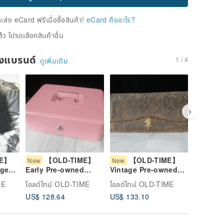
่ง eCard ฟรีเมื่อซื้อสินค้า!
eCard คืออะไร?
้ว โปรดเลือกสินค้าอื่น
ของแบรนด์
1 / 4
ดูเพิ่มเติม
ME】
【OLD-TIME】
【OLD-TIME】
【O
New
New
New
age
Early Pre-owned
Vintage Pre-owned
Vintage
se
Metal Pink Practical
Daks Leather Wallet
OLD-TIM
ME
โอลด์ไทม์ OLD-TIME
โอลด์ไทม์ OLD-TIME
โอลด์ไทม
Money Box
#2
Leather
US$ 128.64
US$ 133.10
US$ 106