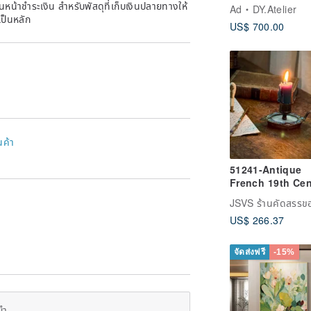
Abstract Wall
หน้าชำระเงิน สำหรับพัสดุที่เก็บเงินปลายทางให้
Ad
DY.Atelier
Sculpture textu
เป็นหลัก
US$ 700.00
painting
นค้า
51241-Antique
French 19th Cen
Napoleon III
Champlevé Ena
US$ 266.37
Camberstick
จัดส่งฟรี
-15%
ยำ