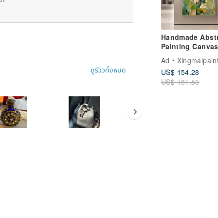
Handmade Abstr
Painting Canvas
Art Picture for L
Ad
Xingmaipain
Room Decoratio
ดูรีวิวทั้งหมด
US$ 154.28
US$ 181.50