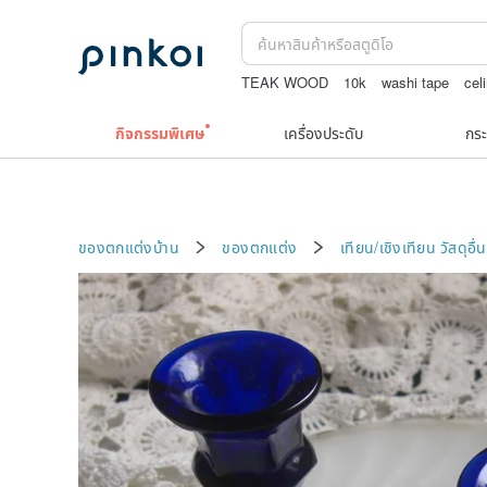
TEAK WOOD
10k
washi tape
cel
japanese bandana
แว่นสายตา
รวมเครื
กิจกรรมพิเศษ
เครื่องประดับ
กระ
ของตกแต่งบ้าน
ของตกแต่ง
เทียน/เชิงเทียน
วัสดุอื่