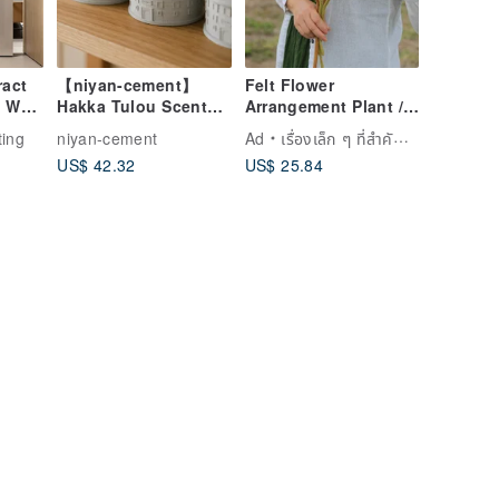
act
【niyan-cement】
Felt Flower
 Wall
Hakka Tulou Scented
Arrangement Plant /
iving
Candle
Icelandic Poppy
ting
niyan-cement
Ad
เรื่องเล็ก ๆ ที่สำคัญ｜Little Matter
n
US$ 42.32
US$ 25.84