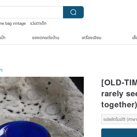
ine bag vintage
แว่นตาเด็ก
่องประดับวินเทจ
เป๋า
ของตกแต่งบ้าน
เครื่องเขียน
เสื
นๆ
[OLD-TIM
rarely se
together
แปลอัตโนมัติ (ภาษาเ