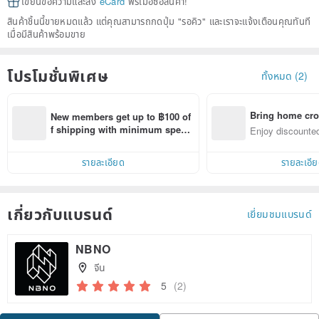
เขียนข้อความและส่ง
eCard
ฟรีเมื่อซื้อสินค้า!
สินค้าชิ้นนี้ขายหมดแล้ว แต่คุณสามารถกดปุ่ม "รอคิว" และเราจะแจ้งเตือนคุณทันที
เมื่อมีสินค้าพร้อมขาย
โปรโมชั่นพิเศษ
ทั้งหมด (2)
Bring home cro
New members get up to ฿100 of
n with ease
f shipping with minimum spen
Enjoy discounted
d on their first Pinkoi app order 
ct cross-border 
within 7 days!
รายละเอียด
รายละเอี
เกี่ยวกับแบรนด์
เยี่ยมชมแบรนด์
NBNO
จีน
5
(2)
Claim coupon