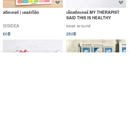
สติกเกอร์ | เอลล่าโน๊ต
เซ็ตสติกเกอร์ MY THERAPIST
SAID THIS IS HEALTHY
SISIDEA
ease around
60฿
280฿
รอคิว
ถูกใจ
View Shop
Big ribbon paper sticker
Sky Collector Seal sticker
DOASHOP
Fromto Studio
153฿
110฿