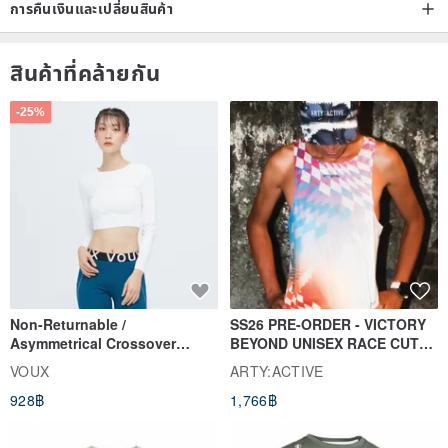
การคืนเงินและเปลี่ยนสินค้า
สินค้าที่คล้ายกัน
-25%
Non-Returnable /
SS26 PRE-ORDER - VICTORY
Asymmetrical Crossover
BEYOND UNISEX RACE CUT
Cropped Sweat-Wicking Top
TANK
VOUX
ARTY:ACTIVE
(Women's) - Perpetual Day
928฿
1,766฿
White