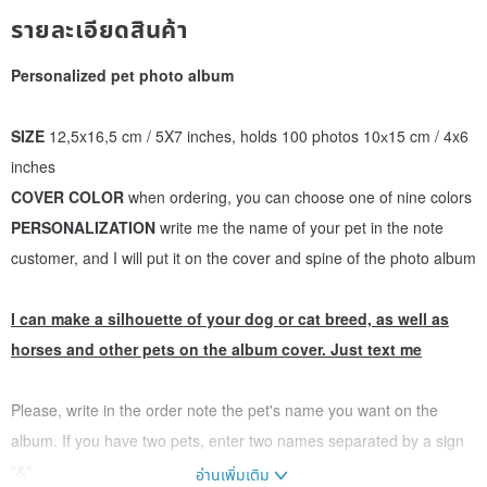
รายละเอียดสินค้า
Personalized pet photo album
SIZE
12,5x16,5 cm / 5X7 inches, holds 100 photos 10х15 cm / 4x6
inches
COVER COLOR
when ordering, you can choose one of nine colors
PERSONALIZATION
write me the name of your pet in the note
customer, and I will put it on the cover and spine of the photo album
I can make a silhouette of your dog or cat breed, as well as
horses and other pets on the album cover. Just text me
Please, write in the order note the pet's name you want on the
album. If you have two pets, enter two names separated by a sign
"&"
อ่านเพิ่มเติม