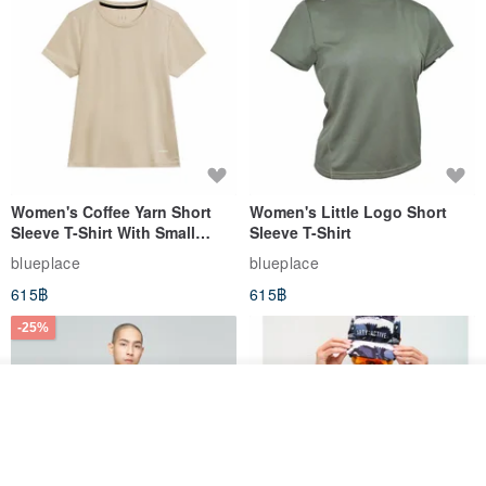
Women's Coffee Yarn Short
Women's Little Logo Short
Sleeve T-Shirt With Small
Sleeve T-Shirt
Logo Description – Coffee y
blueplace
blueplace
615฿
615฿
-25%
รอคิว
View Shop