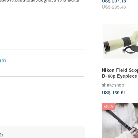
US$ 207.18
Old Film Camer
US$ 235.43
Konica C35
Flashmatic
S/N674224
นค้า
Nikon Field Sco
D=60p Eyepiece
shakeshop
US$ 169.51
-20%
ยำ