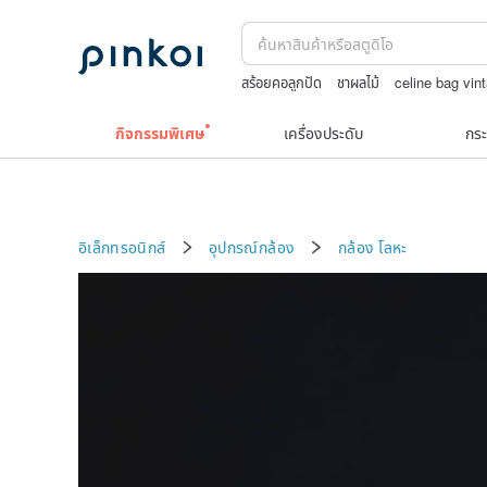
สร้อยคอลูกปัด
ชาผลไม้
celine bag vin
squareline 包包
un ซับไทย
ต่างหูไม่เจ
กิจกรรมพิเศษ
เครื่องประดับ
กระ
อิเล็กทรอนิกส์
อุปกรณ์กล้อง
กล้อง
โลหะ