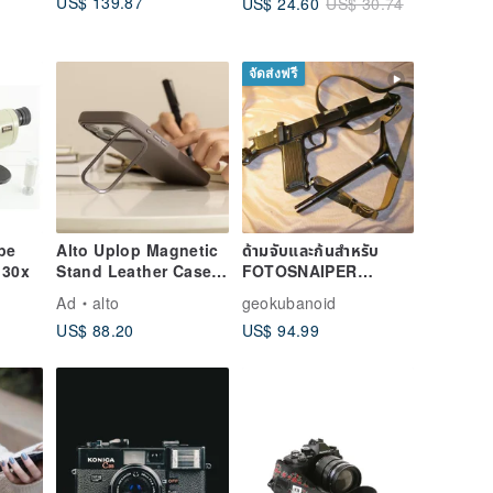
US$ 139.87
US$ 24.60
US$ 30.74
a
จัดส่งฟรี
pe
Alto Uplop Magnetic
ด้ามจับและก้นสำหรับ
 30x
Stand Leather Case -
FOTOSNAIPER
Cement Gray iPhone
PHOTOSNIPER FS
Ad
alto
geokubanoid
17/Pro/Pro Max
ZENIT-12S พร้อมเลนส์
US$ 88.20
US$ 94.99
TAIR-3S