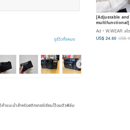
[Adjustable and
multifunctional]
Single hook nyl
Ad
W.WEAR สไตล์แห่ง
mobile phone st
US$ 24.60
US$ 3
mobile phone
ดูรีวิวทั้งหมด
lanyard
มีคำแนะนำสำหรับสติกเกอร์เขียนไว้บนตัวฟิล์ม