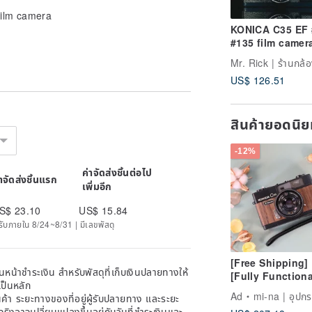
ilm camera
KONICA C35 EF
#135 film camer
Mr. Rick | ร้านกล้อ
US$ 126.51
สินค้ายอดนิ
-12%
ค่าจัดส่งชิ้นต่อไป
่าจัดส่งชิ้นแรก
เพิ่มอีก
S$ 23.10
US$ 15.84
ด้รับภายใน 8/24~8/31 | มีเลขพัสดุ
[Free Shipping]
หน้าชำระเงิน สำหรับพัสดุที่เก็บเงินปลายทางให้
[Fully Functiona
เป็นหลัก
Limited Edition 
Ad
mi-na | อุปกรณ์กล้องจาก
้า ระยะทางของที่อยู่ผู้รับปลายทาง และระยะ
Natural Wood V
าจริงอาจเปลี่ยนแปลงขึ้นอยู่กับวันที่ชำระเงินและ