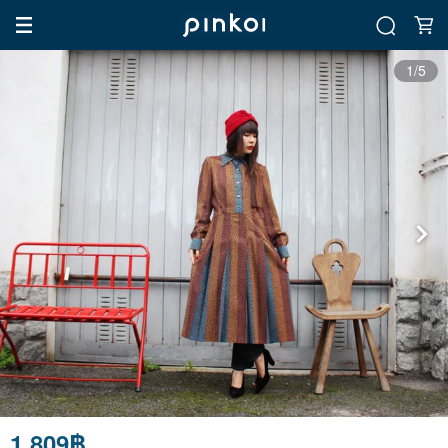
1/5
1,809฿