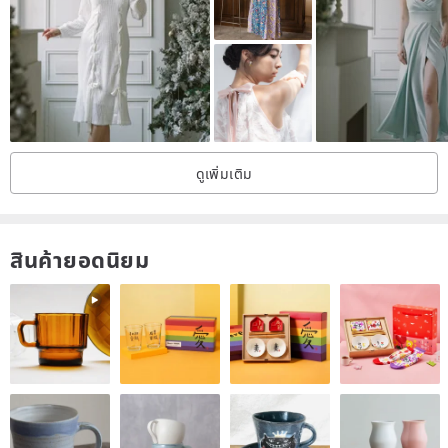
About model:
Height: 161cm
Weight: 44kg
● goods shelves in Taiwan have switched to direct the spot index
ดูเพิ่มเติม
● Product Size and info in the product pages are marked read
before subscript
There is ● vintage historical era antiques mind Convicted of
สินค้ายอดนิยม
purchase
(Ten years old pieces: that after more than a decade quenching
time to practice, in good condition and a limited number of items or
antiques.)
● subscript online store can enjoy free shipping stores can we offer
pickup service
Origin / manufacturing methods