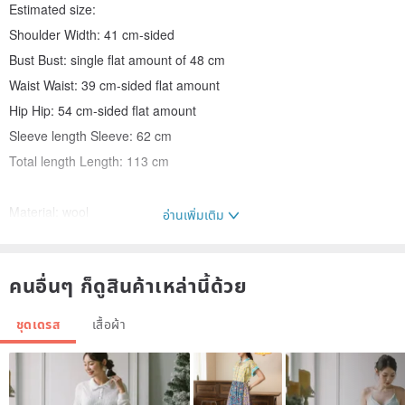
Estimated size:
Shoulder Width: 41 cm-sided
Bust Bust: single flat amount of 48 cm
Waist Waist: 39 cm-sided flat amount
Hip Hip: 54 cm-sided flat amount
Sleeve length Sleeve: 62 cm
Total length Length: 113 cm
Material: wool
อ่านเพิ่มเติม
Lining: semi-attached without additional length inside the ride
Condition: vintage
คนอื่นๆ ก็ดูสินค้าเหล่านี้ด้วย
Overview:
♥ fabric texture
ชุดเดรส
เสื้อผ้า
♥ comfortable material
♥ only a unique product
♥ Vintage Italian air from source back to Taiwan