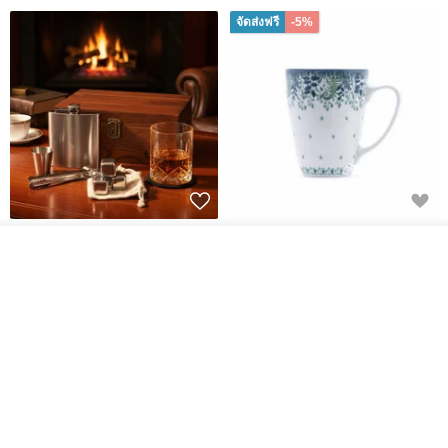
จัดส่งฟรี
-5%
304 Stainless Steel Whiskey
Polish Pottery Gift Box Set -
Flask Gift Set - Customizable
Mug - 300ml - 11cm Height -
รอคิว
Engraving - Father's Day Gift
Fern Pattern
View Shop
FREED
dearpo-co
1,924฿
1,719฿
1,809฿