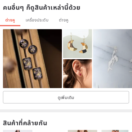
คนอื่นๆ ก็ดูสินค้าเหล่านี้ด้วย
❕ Bubbles will inevitably be produced during production. It is not a
defect, please understand
ต่างหู
เครื่องประดับ
ต่างหู
❕If you consider time issues or urgent issues, please communicate
with Huajin before bidding
IG: hanakin_hm
Facebook: Hanakin Gold
Search: ＠hanakinhm
○ Temperature of resin wire cloth ○
ดูเพิ่มเติม
—————————
Creaking conversation between fingers
สินค้าที่คล้ายกัน
Little sassy bag in ordinary life