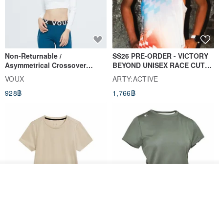
Non-Returnable /
SS26 PRE-ORDER - VICTORY
Asymmetrical Crossover
BEYOND UNISEX RACE CUT
Cropped Sweat-Wicking Top
TANK
VOUX
ARTY:ACTIVE
(Women's) - Perpetual Day
928฿
1,766฿
White
รอคิว
View Shop
Women's Coffee Yarn Short
Women's Little Logo Short