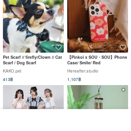
Pet Scarf // firefly/Clown // Cat
【Pinkoi x SOU・SOU】Phone
Scarf / Dog Scarf
Case/ Smile/ Red
KAKO.pet
Hereafter.studio
413฿
1,107฿
รอคิว
View Shop