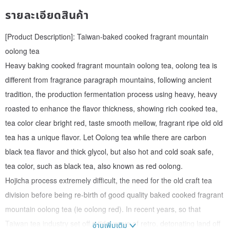
รายละเอียดสินค้า
[Product Description]: Taiwan-baked cooked fragrant mountain
oolong tea
Heavy baking cooked fragrant mountain oolong tea, oolong tea is
different from fragrance paragraph mountains, following ancient
tradition, the production fermentation process using heavy, heavy
roasted to enhance the flavor thickness, showing rich cooked tea,
tea color clear bright red, taste smooth mellow, fragrant ripe old old
tea has a unique flavor. Let Oolong tea while there are carbon
black tea flavor and thick glycol, but also hot and cold soak safe,
tea color, such as black tea, also known as red oolong.
Hojicha process extremely difficult, the need for the old craft tea
division before being re-birth of good quality baked cooked fragrant
mountain oolong tea (ie oolong red). In recent years, so that
Taiwan tea industry set off a tidal wave of retro, detonating land off
อ่านเพิ่มเติม