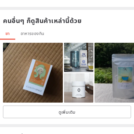
craze.
คนอื่นๆ ก็ดูสินค้าเหล่านี้ด้วย
[Way] brew
- Please put 250-300cc hot water
ชา
อาหารของกิน
- Please brewing at least 6-8 minutes
- Please enjoy the first cup of the delicious aroma of tea
- Please come back to enjoy tea punch 2-3 moist heritage
- Made in Taiwan / handmade
[The Origin of Chinese tea Travels]
Chinese tea culture prevailed records began in the Han Dynasty,
Nearly two years, with the tea culture of our ancestors came to
Taiwan was removed,
ดูเพิ่มเติม
Taiwan oolong tea has become a second home, the government's
promotion of the 1960s,
Our family began to chase the Chinese tea travel in daylight