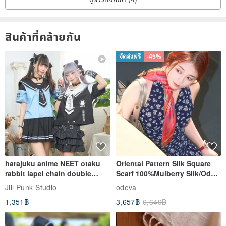
สินค้าที่คล้ายกัน
จัดส่งฟรี
-45%
harajuku anime NEET otaku
Oriental Pattern Silk Square
rabbit lapel chain double
Scarf 100%Mulberry Silk/Ode
breasted sailor top JJ2540
to the Yi Tribe–Courage
Jill Punk Studio
odeva
1,351฿
3,657฿
6,649฿