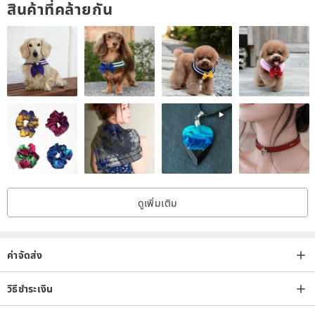
สินค้าที่คล้ายกัน
Grandparents / parents / and the third generation of our hard work
gone through 40 years,
Life with finely milled earth Taiwan tea, has always cultivated a
friendly natural farming methods,
Faithfully record the international certification body of quality
assurance test batches,
Your hand a cup of unforgettable natural sweet relief tea together
Looking better every day.
[Declaration] peace of mind
ดูเพิ่มเติม
(1) clearly indicate the origin and source of tea
(2) Food Safety and Inspection: TÜV-Rheinland Group's
certification laboratory certification
ค่าจัดส่ง
(3) No added artificial flavors and fragrances, but with more
processing
วิธีชำระเงิน
(4) leaves intact the original brew tea bags for the general ☆ ☆