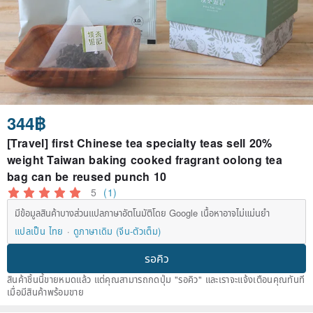
344฿
[Travel] first Chinese tea specialty teas sell 20%
weight Taiwan baking cooked fragrant oolong tea
bag can be reused punch 10
5
(1)
มีข้อมูลสินค้าบางส่วนแปลภาษาอัตโนมัติโดย Google เนื้อหาอาจไม่แม่นยำ
แปลเป็น ไทย
ดูภาษาเดิม (จีน-ตัวเต็ม)
รอคิว
สินค้าชิ้นนี้ขายหมดแล้ว แต่คุณสามารถกดปุ่ม "รอคิว" และเราจะแจ้งเตือนคุณทันที
เมื่อมีสินค้าพร้อมขาย