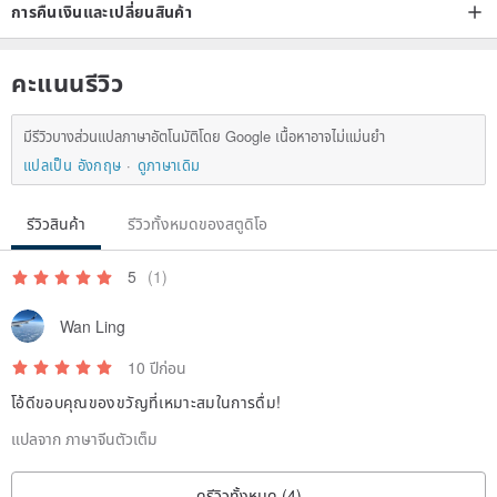
การคืนเงินและเปลี่ยนสินค้า
twice the amount can be repeated several times back to red
คะแนนรีวิว
Chinese tea Travels [Features]
Let the tea is no longer a complicated ritual
มีรีวิวบางส่วนแปลภาษาอัตโนมัติโดย Google เนื้อหาอาจไม่แม่นยำ
The most convenient tea, tea extension
แปลเป็น อังกฤษ
ดูภาษาเดิม
Each drink Yi Ye Fengjing
People feel the level of kung fu tea rhyme
รีวิวสินค้า
รีวิวทั้งหมดของสตูดิโอ
Visited in exile in tea
Run a fragrance contained in the throat like a travel in the heart
5
(1)
The original reading a landscape, just a tea
Wan Ling
10 ปีก่อน
โอ้ดีขอบคุณของขวัญที่เหมาะสมในการดื่ม!
แปลจาก ภาษาจีนตัวเต็ม
ดูรีวิวทั้งหมด (4)