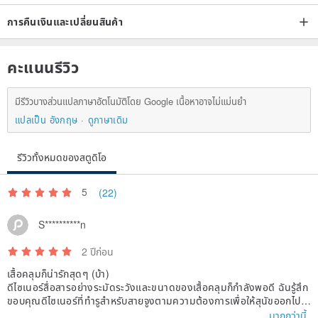
การคืนเงินและเปลี่ยนสินค้า
คะแนนรีวิว
มีรีวิวบางส่วนแปลภาษาอัตโนมัติโดย Google เนื้อหาอาจไม่แม่นยำ
แปลเป็น อังกฤษ
ดูภาษาเดิม
รีวิวทั้งหมดของสตูดิโอ
5
(22)
S**********n
2 ปีก่อน
เสื้อคลุมก็น่ารักสุดๆ (บ้า)
ดีไซเนอร์สื่อสารอย่างระมัดระวังและขนาดของเสื้อคลุมก็กำลังพอดี ฉันรู้สึก
ขอบคุณดีไซเนอร์ที่ทำรูสำหรับสายจูงตามความต้องการเพื่อให้สุนัขออกไปได้
อย่างสวยงาม🥰
มากกว่านี้