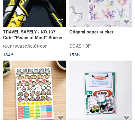
TRAVEL SAFELY - NO.137
Origami paper sticker
Cute "Peace of Mind" Sticker
เดินทางปลอดภัยเข้า-ออก
DOASHOP
184฿
153฿
สติกเกอร์ | เอลล่าโน๊ต
เซ็ตสติกเกอร์ MY THERAPIST
ผลิตตามใบสั่งซื้อ
SAID THIS IS HEALTHY
ถูกใจ
View Shop