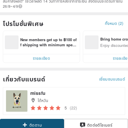
สินค้าสั่งผลิต" ใช้เวลาผลิต 14 วันทำการหลังจากชำระเงิน สั่งตอนนี้จะได้รับภายใน
26/8~4/9
โปรโมชั่นพิเศษ
ทั้งหมด (2)
Bring home cro
New members get up to ฿100 of
n with ease
f shipping with minimum spen
Enjoy discounted
d on their first Pinkoi app order 
ct cross-border 
within 7 days!
รายละเอียด
รายละเอี
เกี่ยวกับแบรนด์
เยี่ยมชมแบรนด์
missfu
ไต้หวัน
5
(22)
ติดตาม
ติดต่อดีไซเนอร์