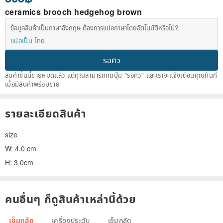
ceramics brooch hedgehog brown
ข้อมูลสินค้าเป็นภาษาอังกฤษ ต้องการแปลภาษาโดยอัตโนมัติหรือไม่?
แปลเป็น ไทย
รอคิว
สินค้าชิ้นนี้ขายหมดแล้ว แต่คุณสามารถกดปุ่ม "รอคิว" และเราจะแจ้งเตือนคุณทันที
เมื่อมีสินค้าพร้อมขาย
รายละเอียดสินค้า
size
W: 4.0 cm
H: 3.0cm
คนอื่นๆ ก็ดูสินค้าเหล่านี้ด้วย
เข็มกลัด
เครื่องประดับ
เข็มกลัด