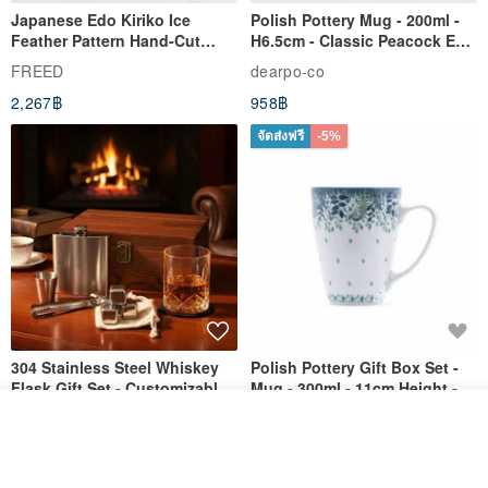
Japanese Edo Kiriko Ice
Polish Pottery Mug - 200ml -
Feather Pattern Hand-Cut
H6.5cm - Classic Peacock Eye
Whisky Glass - Blue Engraved
& Dragonfly
FREED
dearpo-co
Gift for Dad
2,267฿
958฿
จัดส่งฟรี
-5%
304 Stainless Steel Whiskey
Polish Pottery Gift Box Set -
Flask Gift Set - Customizable
Mug - 300ml - 11cm Height -
Engraving - Father's Day Gift
Fern Pattern
FREED
dearpo-co
รอคิว
View Shop
1,924฿
1,719฿
1,809฿