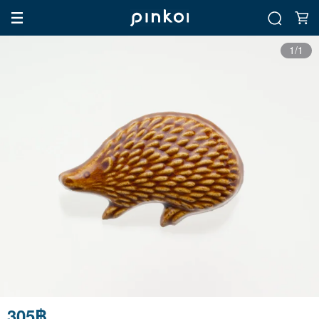
1/1
305฿