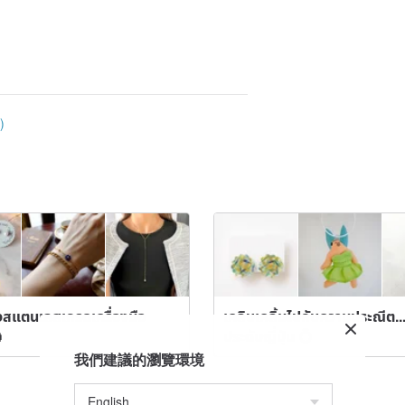
)
งสแตนเลสเกรดเครื่องมือ
เคลิบเคลิ้มไปกับความประณีต... 

ประดับญี่ปุ่น 💍
我們建議的瀏覽環境