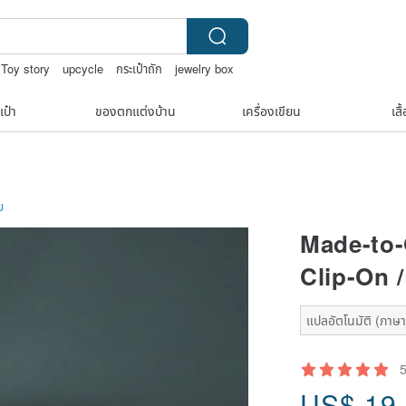
Toy story
upcycle
กระเป๋าถัก
jewelry box
เป๋า
ของตกแต่งบ้าน
เครื่องเขียน
เสื
ย
Made-to-
Clip-On /
แปลอัตโนมัติ (ภาษาเด
US$
19