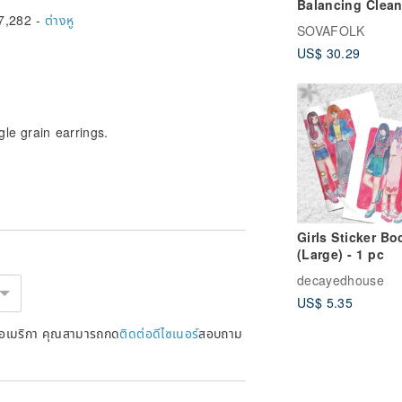
Balancing Clea
7,282 -
ต่างหู
Lotion 200ml - S
SOVAFOLK
Gel Texture Gen
US$ 30.29
Cleansing and U
Moisturizing Aft
Washing
gle grain earrings.
Girls Sticker Bo
(Large) - 1 pc
decayedhouse
US$ 5.35
หรัฐอเมริกา คุณสามารถกด
ติดต่อดีไซเนอร์
สอบถาม