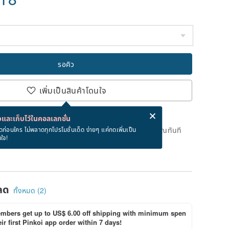
รอคิว
เพิ่มเป็นสินค้าโดนใจ
่ง eCard ฟรีเมื่อซื้อสินค้า!
eCard คืออะไร?
และเก็บไว้ในคอลเลกชั่น
ดแล้ว แต่คุณสามารถกดปุ่ม "รอคิว" และเราจะแจ้งเตือนคุณทันที
ดก่อนใคร ไม่พลาดทุกโปรโมชั่นเด็ด ง่ายๆ แค่กดเพิ่มเป็น
นใจ!
าย
ลด
ทั้งหมด (2)
bers get up to US$ 6.00 off shipping with minimum spen
ir first Pinkoi app order within 7 days!