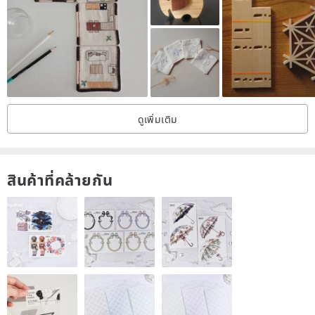
author-designed, functional and smooth to the touch.
[Creative Gift]
Set of 4 coasters perfect to bring a modern and
trendy touch to your desks and tables, and make an original gift to
your loved ones! These coasters make a cute universal gift for
anyone who loves scrummy decor for any holidays such as
ดูเพิ่มเติม
housewarming, weddings, birthdays, Valentine’s day, mother’s day,
Christmas, Thanksgiving, Easter, or any other. Come in a
cotton/linen bag or carton box.
สินค้าที่คล้ายกัน
[Durability]
Made of organic birch plywood – eco-friendly and
unusually strong material with light weight, distinctive wood texture
and moisture resistance. Finished with 3 coats of non-toxic
protecting cover and wax.
[The Perfect Size and Color]
The size of each coaster is 10 cm