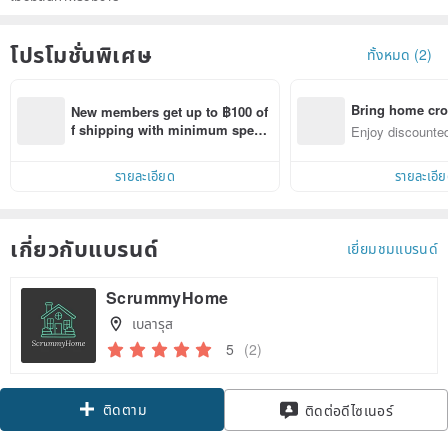
โปรโมชั่นพิเศษ
ทั้งหมด (2)
Bring home cro
New members get up to ฿100 of
n with ease
f shipping with minimum spen
Enjoy discounted
d on their first Pinkoi app order 
ct cross-border 
within 7 days!
รายละเอียด
รายละเอี
เกี่ยวกับแบรนด์
เยี่ยมชมแบรนด์
ScrummyHome
เบลารุส
5
(2)
ติดตาม
ติดต่อดีไซเนอร์