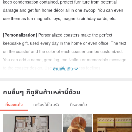
keep condensation contained, protect furniture from potential
damage and get fun home décor all in one swoop. You can even
use them as fun magnetic toys, magnetic birthday cards, etc.
[Personalization]
Personalized coasters make the perfect
keepsake gift, used every day in the home or even office. The text
on the coaster and the color of each coaster can be customized.
You can add a name, greeting, motivation or memorable message
to the coaster design. Use words to express feelings!
อ่านเพิ่มเติม
[Original Design]
Creation of one coaster is a sequence of clear
คนอื่นๆ ก็ดูสินค้าเหล่านี้ด้วย
operations: initial preparation of a sketch in a graphic editor, work of
a laser machine to engrave and cut out the product, hand coloring,
ที่รองแก้ว
เครื่องใช้ในครัว
ที่รองแก้ว
applying protective food safe coatings, several stages of sanding to
meet the highest quality requirements, adding a magnetic layer on
the back side. Thanks to this approach, the coaster becomes