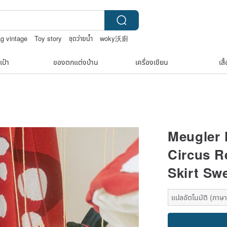
ag vintage
Toy story
ชุดว่ายน้ำ
woky沃廚
เป๋า
ของตกแต่งบ้าน
เครื่องเขียน
เสื
Meugler 
Circus R
Skirt Sw
แปลอัตโนมัติ (ภาษาเ