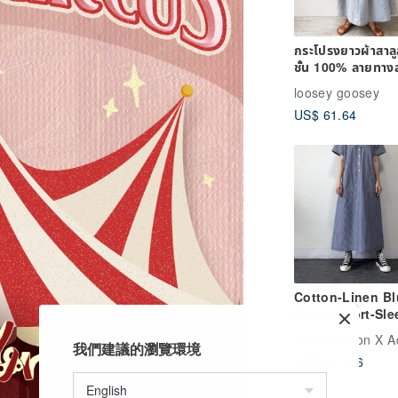
กระโปรงยาวผ้าสาล
ชั้น 100% ลายทางส
เดนิม
loosey goosey
US$ 61.64
Cotton-Linen Bl
Stripe Short-Sl
Dress
Ad
Addition X Addi
我們建議的瀏覽環境
US$ 101.56