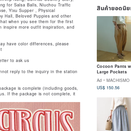
g for Salsa Balls, Niuchou Traffic
สินค้ายอดนิ
se, Yixu Supper , Physical
y Hall, Beloved Puppies and other
that when you see them for the first
 inspire more outfit inspiration, and
y have color differences, please
t
etter to ask us
Cocoon Pants w
not reply to the inquiry in the station
Large Pockets
Ad
MACHISMO
US$ 150.56
package is complete (including goods,
us. If the package is not complete, it