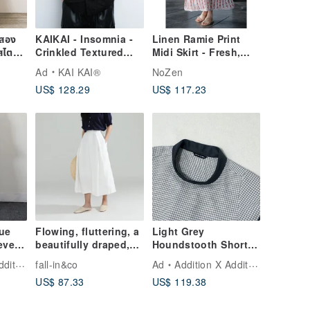
ูสอง
KAIKAI - Insomnia -
Linen Ramie Print
ไตล์
Crinkled Textured
Midi Skirt - Fresh,
Cuban Shirt
Artistic, Natural,
Ad
KAI KAI®
NoZen
Slimming -
US$ 128.29
US$ 117.23
Spring/Summer 2026
ue
Flowing, fluttering, a
Light Grey
eeved
beautifully draped,
Houndstooth Short-
shapely skirt.
Sleeved Dress
tion
fall-in&co
Ad
Addition X Addition
Cotton-Linen Skirt
US$ 87.33
US$ 119.38
Long Skirt White
210807-1