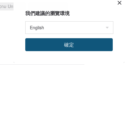
ความ Unique
อยากสั่งซื้ออีกครั้ง
我們建議的瀏覽環境
確定
)