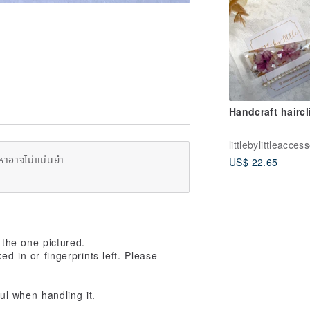
Handcraft haircl
littlebylittleacces
หาอาจไม่แม่นยำ
US$ 22.65
 the one pictured.
ed in or fingerprints left. Please
ul when handling it.