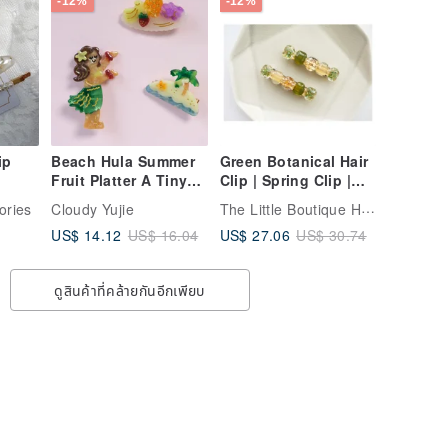
-12%
-12%
ip
Beach Hula Summer
Green Botanical Hair
Fruit Platter A Tiny
Clip | Spring Clip |
Island Duckbill Clip
hair clip | New Arrival
The Little Boutique Handmade Jewelry
sories
Cloudy Yujie
Hair Clip
US$ 14.12
US$ 27.06
US$ 16.04
US$ 30.74
ดูสินค้าที่คล้ายกันอีกเพียบ