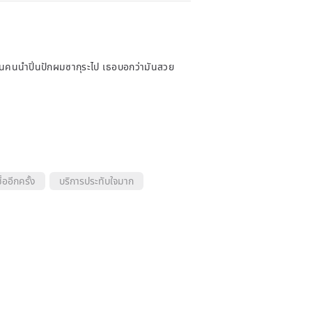
นคนนำปิ่นปักผมซากุระไป เธอบอกว่ามันสวย
้ออีกครั้ง
บริการประทับใจมาก