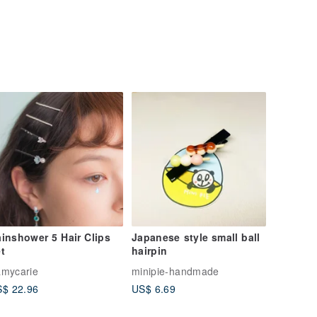
inshower 5 Hair Clips
Japanese style small ball
t
hairpin
mycarie
minipie-handmade
$ 22.96
US$ 6.69