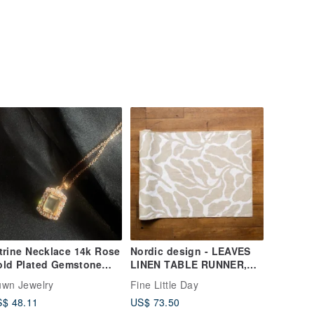
trine Necklace 14k Rose
Nordic design - LEAVES
old Plated Gemstone
LINEN TABLE RUNNER,
ecklace
SAND table runner blades
wn Jewelry
Fine Little Day
$ 48.11
US$ 73.50