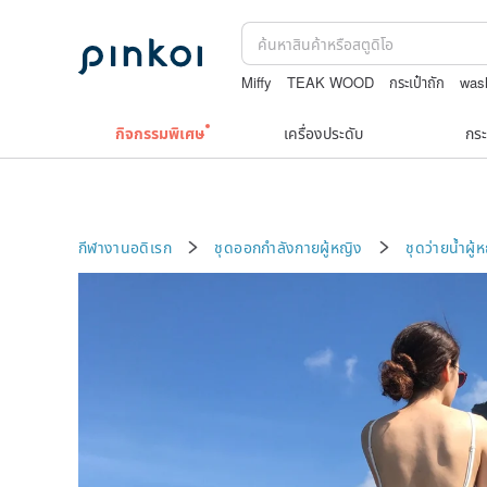
Miffy
TEAK WOOD
กระเป๋าถัก
was
แว่นสายตา
Natural soap
กิจกรรมพิเศษ
เครื่องประดับ
กระ
กีฬางานอดิเรก
ชุดออกกำลังกายผู้หญิง
ชุดว่ายน้ำผู้