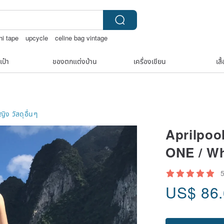
hi tape
upcycle
celine bag vintage
เป๋า
ของตกแต่งบ้าน
เครื่องเขียน
เสื
หญิง
วัสดุอื่นๆ
Aprilpoo
ONE / Wh
US$
86