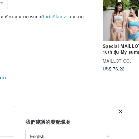
หรัฐอเมริกา คุณสามารถกด
ติดต่อดีไซเนอร์
สอบถาม
Special MAILLO
10th รุ่น My su
MAILLOT CO.
US$ 76.22
นค้า
我們建議的瀏覽環境