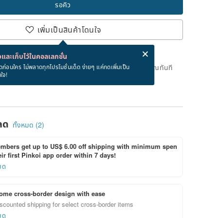
รอคิว
เพิ่มเป็นสินค้าโดนใจ
่ง eCard ฟรีเมื่อซื้อสินค้า!
eCard คืออะไร?
และเก็บไว้ในคอลเลกชั่น
ดแล้ว แต่คุณสามารถกดปุ่ม "รอคิว" และเราจะแจ้งเตือนคุณทันที
ดก่อนใคร ไม่พลาดทุกโปรโมชั่นเด็ด ง่ายๆ แค่กดเพิ่มเป็น
นใจ!
าย
ลด
ทั้งหมด (2)
bers get up to US$ 6.00 off shipping with minimum spen
ir first Pinkoi app order within 7 days!
ยด
ome cross-border design with ease
scounted shipping for select cross-border items
ยด