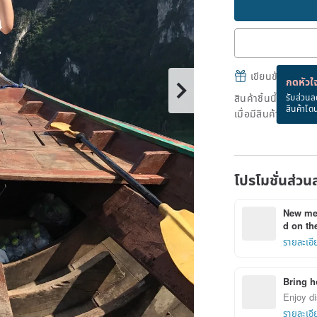
เขียนข้อความและส
กดหัวใจ
สินค้าชิ้นนี้ขายหม
รับส่วนล
สินค้าโด
เมื่อมีสินค้าพร้อมข
โปรโมชั่นส่วน
New mem
d on the
รายละเอี
Bring h
Enjoy di
รายละเอี