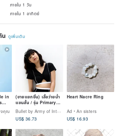
ภายใน 1 วัน
ภายใน 1 อาทิตย์
ยกัน
ดูเพิ่มเติม
de in
(ขายแยกชิ้น) เสื้อว่ายน้ำ
Heart Nacre Ring
s
แขนสั้น / รุ่น Primary
sign,
top – สีดำ 027BLCK
Bullet by Army of Interns
ของคุณ
Ad
An sisters
US$ 36.73
US$ 16.93
Piece
,