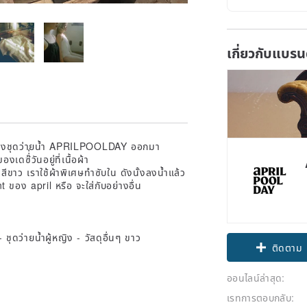
เกี่ยวกับแบรน
่ยนของชุดว่ายน้ำ APRILPOOLDAY ออกมา
ซ๊่่วันอยู่ที่เนื้อผ้า
ุ่นสีขาว เราใช้ผ้าพิเศษทำซับใน ดังนั้งลงน้ำแล้ว
ของ april หรือ จะใส่กับอย่างอื่น
Claim cou
ออนไลน์ล่าสุด:
ติดตาม
เรทการตอบกลับ: