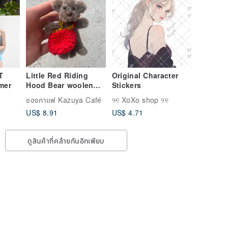
T
Little Red Riding
Original Character
mmer
Hood Bear woolen
Stickers
triplets (brown) 9cm-
ของกาแฟ Kazuya Café
୨୧ XoXo shop ୨୧
hair root twist stick
US$ 8.91
US$ 4.71
handmade/doll
pet/Christmas
ดูสินค้าที่คล้ายกันอีกเพียบ