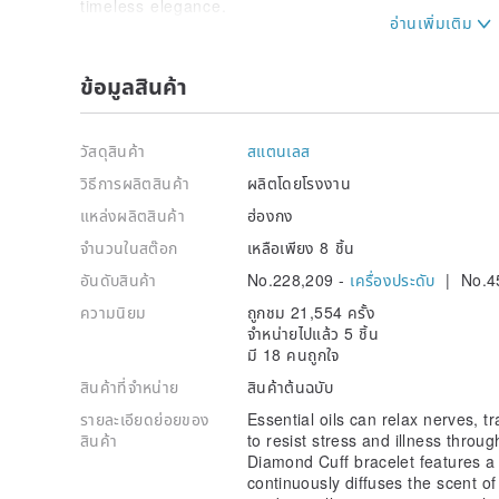
timeless elegance.
🔹 Features an adjustable clasp.
【Product Dimensions】
ข้อมูลสินค้า
Wrist: 16.0cm (length and cuff curvature are adjustab
Weight: 7.0 g
วัสดุสินค้า
สแตนเลส
【Shipping Time】
วิธีการผลิตสินค้า
ผลิตโดยโรงงาน
· Items will be shipped within 5 business days after 
แหล่งผลิตสินค้า
ฮ่องกง
· Excludes Hong Kong public holidays. Business days
payment is received.
จำนวนในสต๊อก
เหลือเพียง 8 ชิ้น
อันดับสินค้า
No.228,209 -
เครื่องประดับ
| No.4
【Important Notice for Customers in Taiwan】
In accordance with the requirements of Taiwan's Min
ความนิยม
ถูกชม 21,554 ครั้ง
Administration, packages sent to Taiwan require the
จำหน่ายไปแล้ว 5 ชิ้น
of the "EZ WAY" real-name authentication. All custo
มี 18 คนถูกใจ
recipient's ID number in the order notes when placing
สินค้าที่จำหน่าย
สินค้าต้นฉบับ
【Order Information】
รายละเอียดย่อยของ
Essential oils can relax nerves, 
Name:
สินค้า
to resist stress and illness throu
WhatsApp:
Diamond Cuff bracelet features 
Email:
continuously diffuses the scent of 
ID Number (Mandatory for Taiwanese customers for 