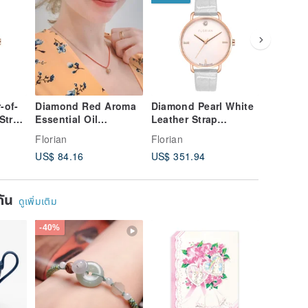
-of-
Diamond Red Aroma
Diamond Pearl White
Diamond
Strap
Essential Oil
Leather Strap
Essentia
m
Necklace | Rose
Minimalist 36mm
| Rose G
Florian
Florian
Florian
Gold/Silver
Watch | Rose
US$ 84.16
US$ 351.94
US$ 76.
Gold/Gold/Silver
ยกัน
ดูเพิ่มเติม
-40%