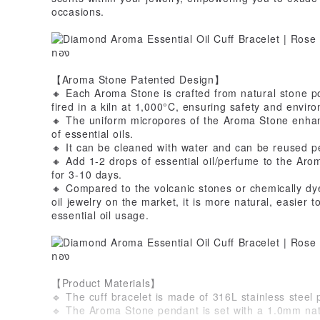
occasions.
【Aroma Stone Patented Design】
🔸 Each Aroma Stone is crafted from natural stone 
fired in a kiln at 1,000°C, ensuring safety and enviro
🔸 The uniform micropores of the Aroma Stone enhanc
of essential oils.
🔸 It can be cleaned with water and can be reused p
🔸 Add 1-2 drops of essential oil/perfume to the Aroma
for 3-10 days.
🔸 Compared to the volcanic stones or chemically dy
oil jewelry on the market, it is more natural, easier
essential oil usage.
【Product Materials】
🔹 The cuff bracelet is made of 316L stainless steel
🔹 The Aroma Stone pendant is set with a 1.0mm nat