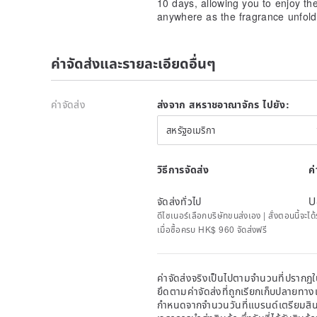
10 days, allowing you to enjoy the
anywhere as the fragrance unfol
【Logistics Information】
We use SF Express. You can track your waybill numb
after shipment.
ค่าจัดส่งและรายละเอียดอื่นๆ
In addition to residential addresses, Hong Kong cus
locations.
ค่าจัดส่ง
ส่งจาก สหราชอาณาจักร ไปยัง:
สหรัฐอเมริกา
วิธีการจัดส่ง
ค
จัดส่งทั่วไป
U
ดีไซเนอร์เลือกบริษัทขนส่งเอง | สั่งตอนนี้จะไ
เมื่อซื้อครบ HK$ 960 จัดส่งฟรี
ค่าจัดส่งจริงเป็นไปตามจำนวนที่ปรากฏใน
ยึดตามค่าจัดส่งที่ถูกเรียกเก็บปลายทาง
กำหนดจากจำนวนวันที่แบรนด์เตรียมสินค