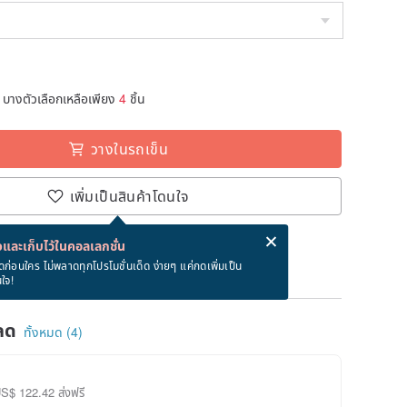
บางตัวเลือกเหลือเพียง
4
ชิ้น
วางในรถเข็น
เพิ่มเป็นสินค้าโดนใจ
่ง eCard ฟรีเมื่อซื้อสินค้า!
eCard คืออะไร?
และเก็บไว้ในคอลเลกชั่น
ภายใน 8/21~8/29
ดก่อนใคร ไม่พลาดทุกโปรโมชั่นเด็ด ง่ายๆ แค่กดเพิ่มเป็น
นใจ!
ลด
ทั้งหมด (4)
US$ 122.42 ส่งฟรี