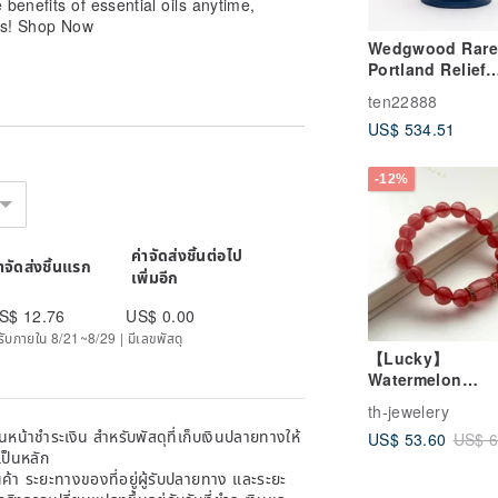
 benefits of essential oils anytime,
ds! Shop Now
Wedgwood Rare
er on the Pinkoi order status page
Portland Relief
Ceramics Danci
tomers can choose SF Stores or locker
ten22888
Goddess Collec
US$ 534.51
Made in the UK 
Coffee - Porcela
-12%
ค่าจัดส่งชิ้นต่อไป
่าจัดส่งชิ้นแรก
เพิ่มอีก
S$ 12.76
US$ 0.00
ด้รับภายใน 8/21~8/29 | มีเลขพัสดุ
【Lucky】
Watermelon
Tourmaline Clas
th-jewelery
Ring 18k Gold P
หน้าชำระเงิน สำหรับพัสดุที่เก็บเงินปลายทางให้
US$ 53.60
US$ 6
Bracelet Believe
เป็นหลัก
Yourself Bright
้า ระยะทางของที่อยู่ผู้รับปลายทาง และระยะ
Outlook