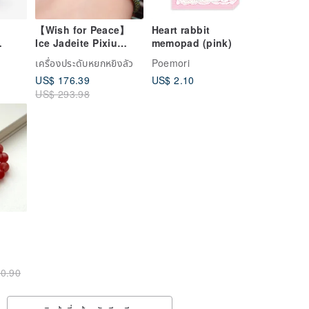
【Wish for Peace】
Heart rabbit
Ice Jadeite Pixiu
memopad (pink)
ng
Bracelet | Natural
เครื่องประดับหยกหยิงลัว
Poemori
tion
Grade A Burmese
US$ 176.39
US$ 2.10
-
Jadeite | Gift Idea
US$ 293.98
in -
sical
lated
0.90
 in