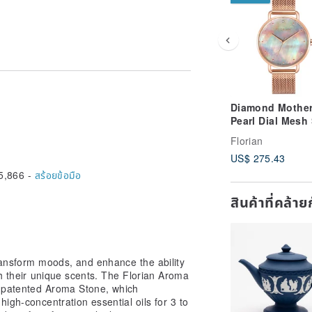
le)
Diamond Mother
Pearl Dial Mesh 
payment is confirmed.
Minimalist 36m
 are counted from the day after
Florian
Watch | Rose
US$ 275.43
Gold/Silver
5,866 -
สร้อยข้อมือ
istry of Finance, Customs
สินค้าที่คล้า
 recipient's ID number and completion
mers in Taiwan must provide the
 an order to avoid delivery delays.
transform moods, and enhance the ability
gh their unique scents. The Florian Aroma
a patented Aroma Stone, which
high-concentration essential oils for 3 to
customs clearance):