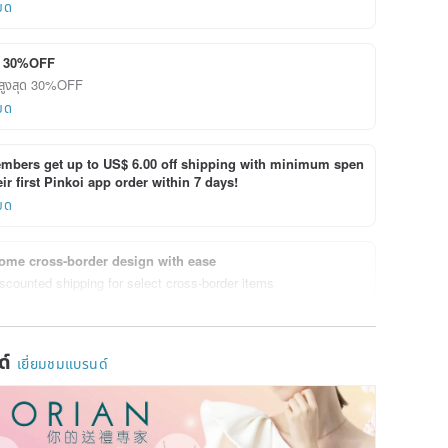
ยด
ุด 30%OFF
ดสูงสุด 30%OFF
ยด
bers get up to US$ 6.00 off shipping with minimum spen
ir first Pinkoi app order within 7 days!
ยด
ome cross-border design with ease
scounted shipping for select cross-border items
ยด
ด์
เยี่ยมชมแบรนด์