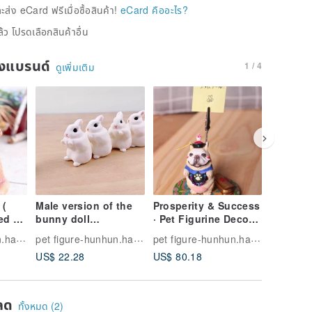
่ง eCard ฟรีเมื่อซื้อสินค้า!
eCard คืออะไร?
้ว โปรดเลือกสินค้าอื่น
ของแบรนด์
1 / 4
ดูเพิ่มเติม
 (
Male version of the
Prosperity & Success
Rotating
ed as
bunny doll
· Pet Figurine Decor ·
~ fat fis
dmade
(customized coloring
Fadou · Corgi · Shiba
~ decora
pet figure-hunhun.hand.made.good
pet figure-hunhun.hand.made.good
pet figure-hunhun.hand.made.good
is also available) pet
Inu · Maltese · Rabbit
US$ 22.28
US$ 80.18
US$ 111
doll
ลด
ทั้งหมด (2)