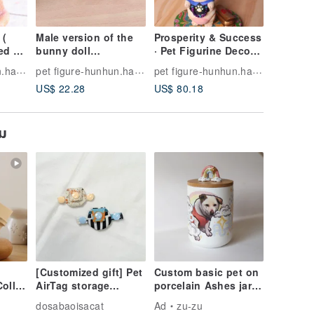
 (
Male version of the
Prosperity & Success
Rotating
ed as
bunny doll
· Pet Figurine Decor ·
~ fat fis
dmade
(customized coloring
Fadou · Corgi · Shiba
~ decora
pet figure-hunhun.hand.made.good
pet figure-hunhun.hand.made.good
pet figure-hunhun.hand.made.good
is also available) pet
Inu · Maltese · Rabbit
US$ 22.28
US$ 80.18
US$ 111
doll
ยม
[Customized gift] Pet
Custom basic pet on
ollar
AirTag storage
porcelain Ashes jar
ar |
bag_without collar
urn , dog, cat, bunny
dosabaoisacat
Ad
zu-zu