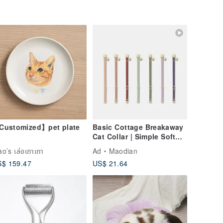
Customized】pet plate
Basic Cottage Breakaway
Cat Collar | Simple Soft
Cat Collar
o’s เล่อเถาเถา
Ad
Maodian
$ 159.47
US$ 21.64