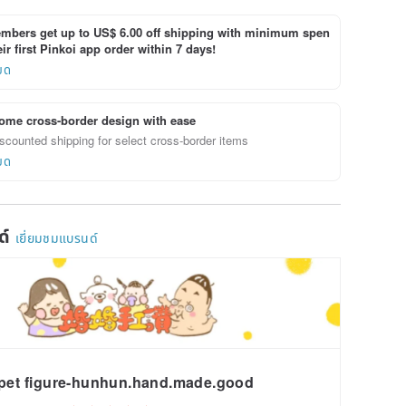
bers get up to US$ 6.00 off shipping with minimum spen
ir first Pinkoi app order within 7 days!
ยด
ome cross-border design with ease
scounted shipping for select cross-border items
ยด
ด์
เยี่ยมชมแบรนด์
pet figure-hunhun.hand.made.good