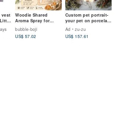
 vest
Woodie Shared
Custom pet portrait-
ittle
Aroma Spray for
your pet on porcelain
Humans and Pets
Ashes jar urn , dog,
ays
bubble-boji
Ad
zu-zu
cat, bunny
US$ 57.02
US$ 157.61