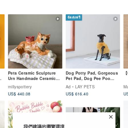
จัดส่งฟรี
Pets Ceramic Sculpture
Dog Potty Pad, Gorgeous
【
Urn Handmade Ceramic
Pet Pad, Dog Pee Poo
Sculpture Urn for Pets
pad, Dog Tray, Pet Matt,
millyspottery
Ad
LAY PETS
Ma
Pet House,
US$ 440.08
US$ 616.40
US
我們建議的瀏覽環境