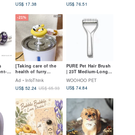
US$ 17.38
US$ 76.51
-21%
s
[Taking care of the
PURE Pet Hair Brush
nt-
health of furry
| 23T Medium-Long
children] Snoopy
Hair Dog Exclusive -
Ad
InfoThink
WOOHOO PET
ed
series pet water
Frosted Gray
US$ 74.84
US$ 52.24
US$ 65.93
dispenser