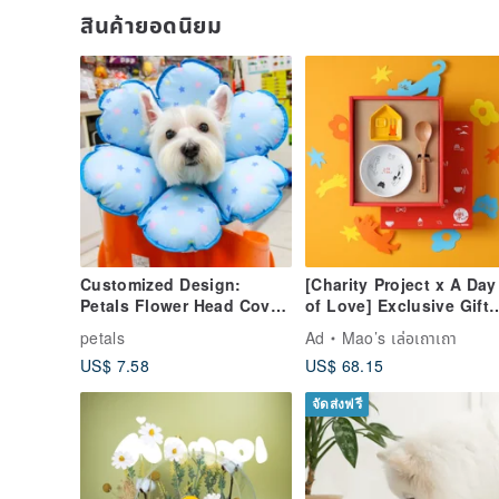
สินค้ายอดนิยม
Customized Design:
[Charity Project x A Day
Petals Flower Head Cover
of Love] Exclusive Gift
[Cotton Board] (Size
Box for Cats and Dogs
petals
Ad
Mao’s เล่อเถาเถา
M)*Sold as a single
US$ 7.58
US$ 68.15
piece**
จัดส่งฟรี