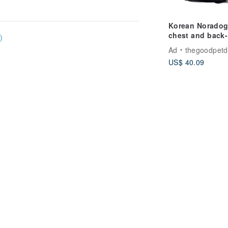
Korean Noradog
chest and back-L
)
Daisy
Ad
thegoodpetd
US$ 40.09