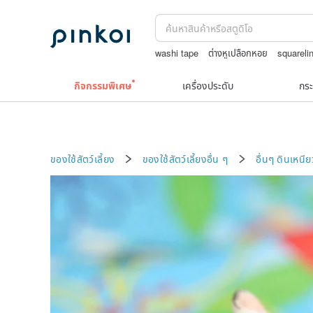
washi tape
ต่างหูเปลือกหอย
squarel
แว่นตาเด็ก
upcycle
boston bag
กิจกรรมพิเศษ
เครื่องประดับ
กระ
ของใช้สัตว์เลี้ยง
ของใช้สัตว์เลี้ยงอื่น ๆ
อื่นๆ
ดินเหนีย