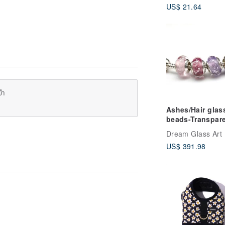
US$ 21.64
Customised
ยำ
Ashes/Hair glas
beads-Transpare
Dream pink-Unit
Dream Glass Art
price*Customiz
US$ 391.98