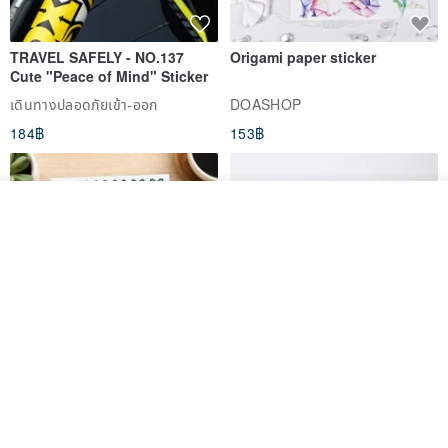
TRAVEL SAFELY - NO.137
Origami paper sticker
Cute "Peace of Mind" Sticker
เดินทางปลอดภัยเข้า-ออก
DOASHOP
184฿
153฿
ผลิตตามใบสั่งซื้อ
ถูกใจ
View Shop
สติกเกอร์ | เอลล่าโน๊ต
เซ็ตสติกเกอร์ MY THERAPIST
SAID THIS IS HEALTHY
SISIDEA
ease around