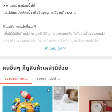
📌งานสามารถโดนน้ำได้
แต่..ไม่แนะนำให้แช่น้ำ เพื่อยืดอายุการใช้งานที่ยาวนาน
🛒,,,กติกาการสั่งซื้อ,,,🛒
-เมื่อได้รับสินค้าแล้ว กรุณาอัดวีดีโอ ก่อนการแกะสินค้าตั้งแต่เริ่มจนแหะแล้ว
เสร็จ เพื่อตรวจสอบว่าสินค้าครบถ้วนไหม หรือเกิดความเสียหายอะไรบ้าง
อ่านเพิ่มเติม
🛒,,,กรณีขอเครมสินค้า,,,🛒
-ต้องมีวีดีโอ เพื่อเป็นหลักฐานในการขอเครมสินค้าทุกครั้ง หากไม่มีคลิปวีดีโอ
คนอื่นๆ ก็ดูสินค้าเหล่านี้ด้วย
ทางร้านขอไม่รับผิดชอบทุกกรณี
-โปรดรักษาสิทธิ์กันนะคะ
ของวางตกแต่ง
ของตกแต่งบ้าน
📌ทางร้านจัดส่งของทุกวัน จันทร์ พุธ เสาร์
ตัดรอบทุก 12:00 หากสั่งซื้อหลังจากนี้ให้นับวัน/เวลา
ตามที่แจ้งเลยจ้า