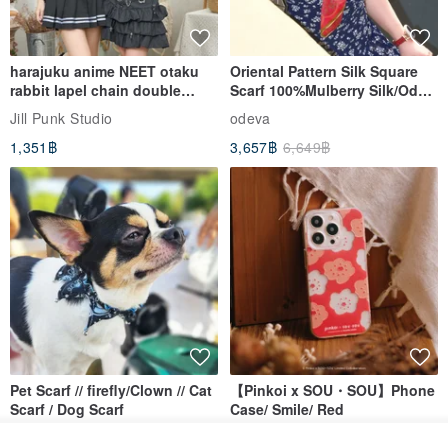
harajuku anime NEET otaku
Oriental Pattern Silk Square
rabbit lapel chain double
Scarf 100%Mulberry Silk/Ode
breasted sailor top JJ2540
to the Yi Tribe–Courage
Jill Punk Studio
odeva
1,351฿
3,657฿
6,649฿
Pet Scarf // firefly/Clown // Cat
【Pinkoi x SOU・SOU】Phone
Scarf / Dog Scarf
Case/ Smile/ Red
KAKO.pet
Hereafter.studio