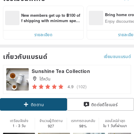
Bring home cro
New members get up to ฿100 of
n with ease
f shipping with minimum spen
Enjoy discounted
d on their first Pinkoi app order 
ct cross-border 
within 7 days!
รายละเอียด
รายละเอี
เกี่ยวกับแบรนด์
เยี่ยมชมแบรนด์
Sunshine Tea Collection
ไต้หวัน
4.9
(102)
ติดตาม
ติดต่อดีไซเนอร์
เตรียมจัดส่ง
จำนวนผู้ติดตาม
เรทการตอบกลับ
ออนไลน์ล่าสุด
1 - 3 วัน
ใน 1 วันที่ผ่านมา
927
98%