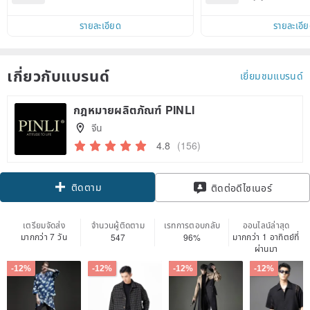
d on their first Pinkoi app order 
ct cross-border 
within 7 days!
รายละเอียด
รายละเอี
เกี่ยวกับแบรนด์
เยี่ยมชมแบรนด์
กฎหมายผลิตภัณฑ์ PINLI
จีน
4.8
(156)
ติดตาม
ติดต่อดีไซเนอร์
เตรียมจัดส่ง
จำนวนผู้ติดตาม
เรทการตอบกลับ
ออนไลน์ล่าสุด
มากกว่า 7 วัน
มากกว่า 1 อาทิตย์ที่
547
96%
ผ่านมา
-12%
-12%
-12%
-12%