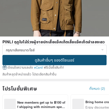
PINLI ฤดูใบไม้ร่วงผู้ชายปกเสื้อแจ็คเก็ตเสื้อแจ็คเก็ตลำลองเอว
ดูสินค้าอื่นๆ ของดีไซเนอร์
เขียนข้อความและส่ง
eCard
ฟรีเมื่อซื้อสินค้า!
สินค้าหยุดจำหน่ายแล้ว โปรดเลือกสินค้าอื่น
โปรโมชั่นพิเศษ
ทั้งหมด (2)
Bring home cro
New members get up to ฿100 of
n with ease
f shipping with minimum spen
Enjoy discounted