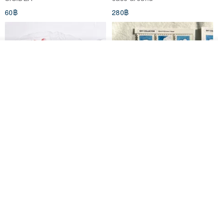
60฿
280฿
ดูสินค้าอื่นๆ ของดีไซเนอร์
View Shop
Big ribbon paper sticker
Sky Collector Seal sticker
DOASHOP
Fromto Studio
153฿
110฿