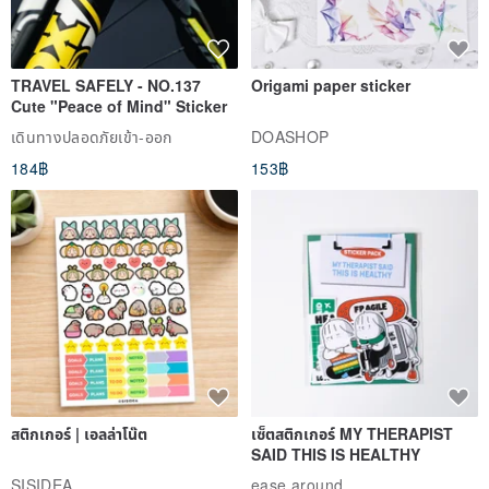
TRAVEL SAFELY - NO.137
Origami paper sticker
Cute "Peace of Mind" Sticker
เดินทางปลอดภัยเข้า-ออก
DOASHOP
184฿
153฿
สติกเกอร์ | เอลล่าโน๊ต
เซ็ตสติกเกอร์ MY THERAPIST
SAID THIS IS HEALTHY
SISIDEA
ease around