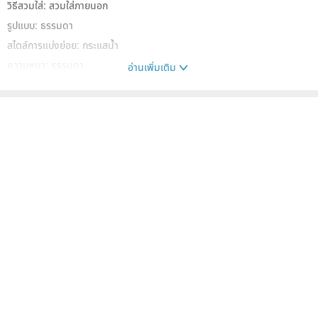
วิธีสวมใส่: สวมใส่ภายนอก
รูปแบบ: ธรรมดา
สไตล์การแบ่งย่อย: กระแสน้ำ
ความหนา: ธรรมดา
อ่านเพิ่มเติม
องค์ประกอบของวัสดุ: เส้นใยโพลีเอสเตอร์ 100%
คนอื่นๆ ก็ดูสินค้าเหล่านี้ด้วย
เสื้อโค้ทผู้ชาย
เสื้อผ้า