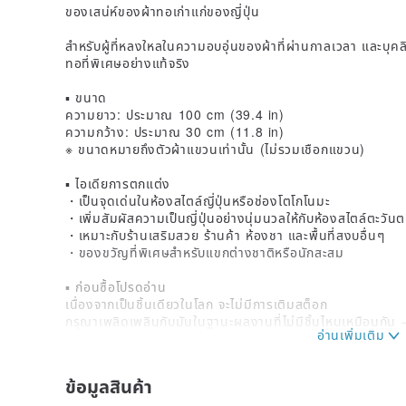
ของเสน่ห์ของผ้าทอเก่าแก่ของญี่ปุ่น
สำหรับผู้ที่หลงใหลในความอบอุ่นของผ้าที่ผ่านกาลเวลา และบุคลิกที
ทอที่พิเศษอย่างแท้จริง
▪️ ขนาด
ความยาว: ประมาณ 100 cm (39.4 in)
ความกว้าง: ประมาณ 30 cm (11.8 in)
※ ขนาดหมายถึงตัวผ้าแขวนเท่านั้น (ไม่รวมเชือกแขวน)
▪️ ไอเดียการตกแต่ง
・เป็นจุดเด่นในห้องสไตล์ญี่ปุ่นหรือช่องโตโกโนมะ
・เพิ่มสัมผัสความเป็นญี่ปุ่นอย่างนุ่มนวลให้กับห้องสไตล์ตะวัน
・เหมาะกับร้านเสริมสวย ร้านค้า ห้องชา และพื้นที่สงบอื่นๆ
・ของขวัญที่พิเศษสำหรับแขกต่างชาติหรือนักสะสม
▪️ ก่อนซื้อโปรดอ่าน
เนื่องจากเป็นชิ้นเดียวในโลก จะไม่มีการเติมสต็อก
กรุณาเพลิดเพลินกับมันในฐานะผลงานที่ไม่มีชิ้นไหนเหมือนกั
วัสดุ
ข้อมูลสินค้า