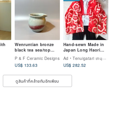
ith
Wenruntian bronze
Hand-sewn Made in
black tea sea/top
Japan Long Haori
quality
Vintage Red Retro
P & F Ceramic Designs
Ad
Tenuigatari เทนุงาตาริ
celadon/handmade
Unisex Mens Kimono
US$ 133.63
US$ 282.52
by Xiao Pingfan
Handmade
ดูสินค้าที่คล้ายกันอีกเพียบ