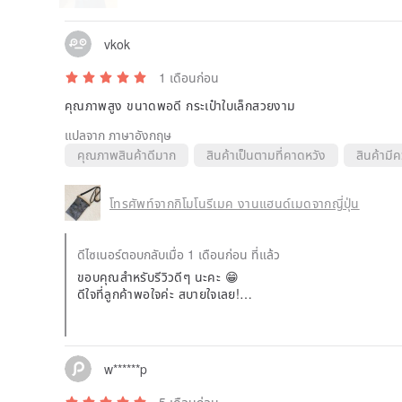
vkok
1 เดือนก่อน
คุณภาพสูง ขนาดพอดี กระเป๋าใบเล็กสวยงาม
แปลจาก ภาษาอังกฤษ
คุณภาพสินค้าดีมาก
สินค้าเป็นตามที่คาดหวัง
สินค้ามี
โทรศัพท์จากกิโมโนรีเมค งานแฮนด์เมดจากญี่ปุ่น
ดีไซเนอร์ตอบกลับเมื่อ 1 เดือนก่อน ที่แล้ว
ขอบคุณสำหรับรีวิวดีๆ นะคะ 😁
ดีใจที่ลูกค้าพอใจค่ะ สบายใจเลย!
หากมีโอกาสครั้งหน้า หวังว่าจะได้ให้บริการอีกนะคะ
w******p