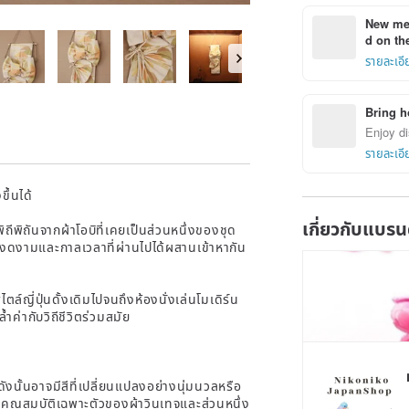
New mem
d on the
รายละเอี
Bring h
Enjoy di
รายละเอี
ึ้นได้
เกี่ยวกับแบรน
ถีพิถันจากผ้าโอบิที่เคยเป็นส่วนหนึ่งของชุด
งดงามและกาลเวลาที่ผ่านไปได้ผสานเข้าหากัน
ล์ญี่ปุ่นดั้งเดิมไปจนถึงห้องนั่งเล่นโมเดิร์น
ค่ากับวิถีชีวิตร่วมสมัย
 ดังนั้นอาจมีสีที่เปลี่ยนแปลงอย่างนุ่มนวลหรือ
่เป็นคุณสมบัติเฉพาะตัวของผ้าวินเทจและส่วนหนึ่ง