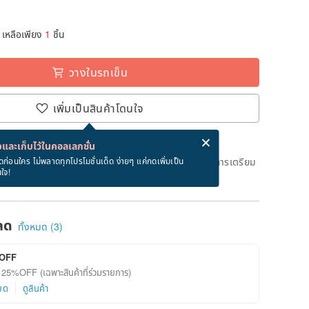
เหลือเพียง
1
ชิ้น
วางในรถเข็น
เพิ่มเป็นสินค้าโดนใจ
่ง eCard ฟรีเมื่อซื้อสินค้า!
eCard คืออะไร?
และเก็บไว้ในคอลเลกชั่น
ึงวันที่จะจัดส่งสินค้า จะใช้เวลาประมาณ 3 วันทางการในการเตรียม
ดก่อนใคร ไม่พลาดทุกโปรโมชั่นเด็ด ง่ายๆ แค่กดเพิ่มเป็น
นใจ!
ด)
ลด
ทั้งหมด (3)
OFF
ด 25%OFF (เฉพาะสินค้าที่ร่วมรายการ)
ยด
ดูสินค้า