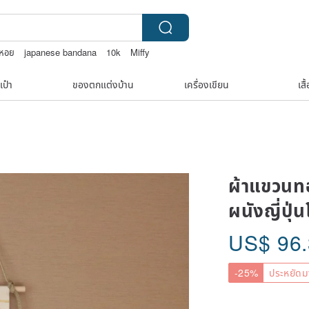
กหอย
japanese bandana
10k
Miffy
เป๋า
ของตกแต่งบ้าน
เครื่องเขียน
เสื
ผ้าแขวนทอ
ผนังญี่ปุ่น
US$
96
-25%
ประหยัดม