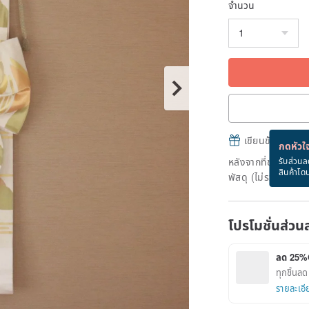
จำนวน
เขียนข้อความและส
กดหัวใจ
หลังจากที่ชำระเงินถ
รับส่วนล
สินค้าโด
พัสดุ (ไม่รวมวันหยุ
โปรโมชั่นส่วน
ลด 25%
ทุกชิ้นล
รายละเอี