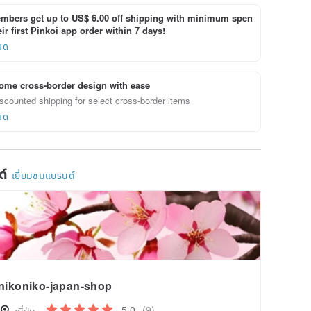
bers get up to US$ 6.00 off shipping with minimum spen
ir first Pinkoi app order within 7 days!
ยด
ome cross-border design with ease
scounted shipping for select cross-border items
ยด
ด์
เยี่ยมชมแบรนด์
nikoniko-japan-shop
5.0
(9)
ญี่ปุ่น