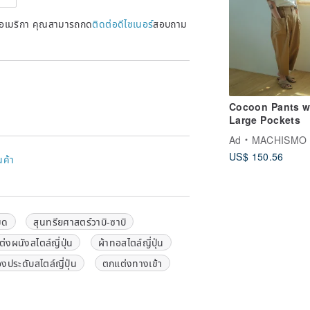
หรัฐอเมริกา คุณสามารถกด
ติดต่อดีไซเนอร์
สอบถาม
Cocoon Pants w
Large Pockets
Ad
MACHISMO
US$ 150.56
นค้า
เมด
สุนทรียศาสตร์วาบิ-ซาบิ
งผนังสไตล์ญี่ปุ่น
ผ้าทอสไตล์ญี่ปุ่น
่องประดับสไตล์ญี่ปุ่น
ตกแต่งทางเข้า