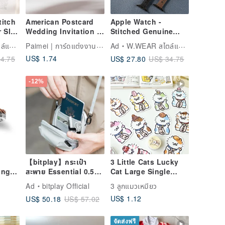
titch
American Postcard
Apple Watch -
 Slim
Wedding Invitation /
Stitched Genuine
White Oak
Leather Double-
Paimei | การ์ดแต่งงานและงานดีไซน์
เวลา
Ad
W.WEAR สไตล์แห่งเวลา
r
Studded Tapered
US$ 1.74
US$ 27.80
4.75
US$ 34.75
Strap
Apple Watch Band
-12%
【bitplay】กระเป๋า
3 Little Cats Lucky
ing
สะพาย Essential 0.5L
Cat Large Single
 for
ขนาดพกพา | กระเป๋า
Sticker - Series 8 /
Ad
bitplay Official
3 ลูกแมวเหมียว
สะพายข้าง
Waterproof Sticker /
US$ 1.12
US$ 50.18
US$ 57.02
Multiple Designs
จัดส่งฟรี