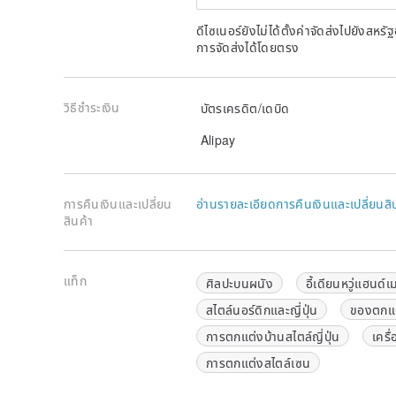
ดีไซเนอร์ยังไม่ได้ตั้งค่าจัดส่งไปยังส
การจัดส่งได้โดยตรง
วิธีชำระเงิน
บัตรเครดิต/เดบิด
Alipay
การคืนเงินและเปลี่ยน
อ่านรายละเอียดการคืนเงินและเปลี่ยนสิ
สินค้า
แท็ก
ศิลปะบนผนัง
อี้เดียนหวู่แฮนด์
สไตล์นอร์ดิกและญี่ปุ่น
ของตกแต่
การตกแต่งบ้านสไตล์ญี่ปุ่น
เครื
การตกแต่งสไตล์เซน